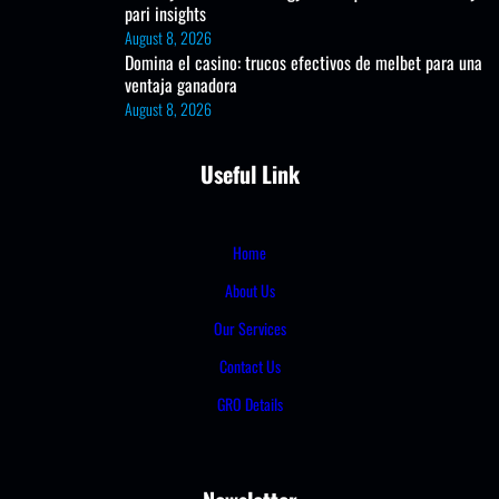
pari insights
August 8, 2026
Domina el casino: trucos efectivos de melbet para una
ventaja ganadora
August 8, 2026
Useful Link
Home
About Us
Our Services
Contact Us
GRO Details