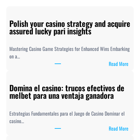
Polish your casino strategy and acquire
assured lucky pari insights
Mastering Casino Game Strategies for Enhanced Wins Embarking
on a…
:
Read More
P
o
Domina el casino: trucos efectivos de
l
melbet para una ventaja ganadora
i
s
h
Estrategias Fundamentales para el Juego de Casino Dominar el
y
casino…
o
:
Read More
u
D
r