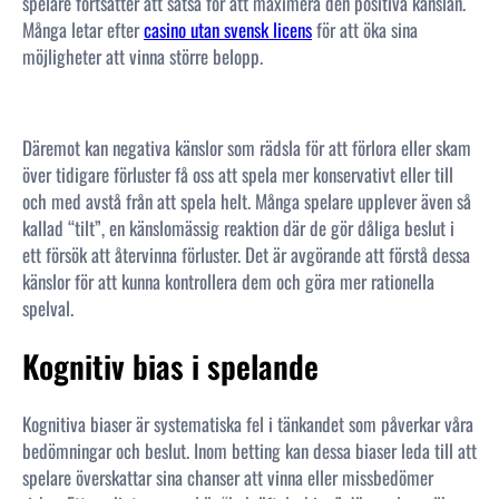
spelare fortsätter att satsa för att maximera den positiva känslan.
Många letar efter
casino utan svensk licens
för att öka sina
möjligheter att vinna större belopp.
Däremot kan negativa känslor som rädsla för att förlora eller skam
över tidigare förluster få oss att spela mer konservativt eller till
och med avstå från att spela helt. Många spelare upplever även så
kallad “tilt”, en känslomässig reaktion där de gör dåliga beslut i
ett försök att återvinna förluster. Det är avgörande att förstå dessa
känslor för att kunna kontrollera dem och göra mer rationella
spelval.
Kognitiv bias i spelande
Kognitiva biaser är systematiska fel i tänkandet som påverkar våra
bedömningar och beslut. Inom betting kan dessa biaser leda till att
spelare överskattar sina chanser att vinna eller missbedömer