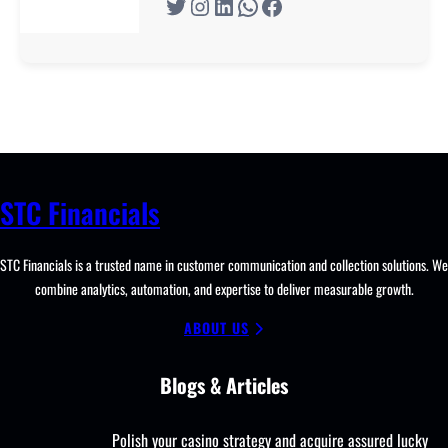
Twitter
Instagram
LinkedIn
WhatsApp
Facebook
STC Financials
STC Financials is a trusted name in customer communication and collection solutions. We
combine analytics, automation, and expertise to deliver measurable growth.
ABOUT US
Blogs & Articles
Polish your casino strategy and acquire assured lucky