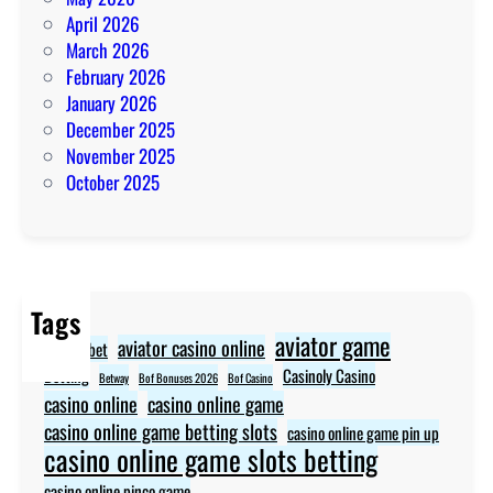
April 2026
March 2026
February 2026
January 2026
December 2025
November 2025
October 2025
Tags
aviator game
aviator casino online
aviator bet
Betting
Casinoly Casino
Betway
Bof Bonuses 2026
Bof Casino
casino online
casino online game
casino online game betting slots
casino online game pin up
casino online game slots betting
casino online pinco game