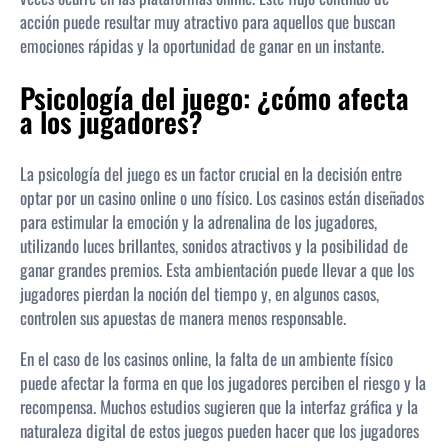
acción puede resultar muy atractivo para aquellos que buscan
emociones rápidas y la oportunidad de ganar en un instante.
Psicología del juego: ¿cómo afecta
a los jugadores?
La psicología del juego es un factor crucial en la decisión entre
optar por un casino online o uno físico. Los casinos están diseñados
para estimular la emoción y la adrenalina de los jugadores,
utilizando luces brillantes, sonidos atractivos y la posibilidad de
ganar grandes premios. Esta ambientación puede llevar a que los
jugadores pierdan la noción del tiempo y, en algunos casos,
controlen sus apuestas de manera menos responsable.
En el caso de los casinos online, la falta de un ambiente físico
puede afectar la forma en que los jugadores perciben el riesgo y la
recompensa. Muchos estudios sugieren que la interfaz gráfica y la
naturaleza digital de estos juegos pueden hacer que los jugadores