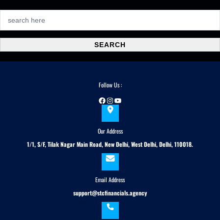
S
e
a
SEARCH
r
c
h
Follow Us :
Facebook
Instagram
YouTube
Our Address
1/1, S/F, Tilak Nagar Main Road, New Delhi, West Delhi, Delhi, 110018.
Email Address
support@stcfinancials.agency