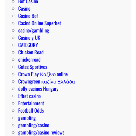
Bof Casino
n
o
N
Casino
d
k
Z
Casino Bof
f
i
:
Casinò Online Superbet
a
e
t
casino/gambling
s
s
i
Casinoly UK
t
t
p
CATEGORY
p
o
s
Chicken Road
a
t
f
chickenroad
y
r
o
Cotes Sportives
o
y
r
Crown Play Καζίνο online
u
a
w
Crowngreen καζίνο Ελλάδα
t
n
i
dolly casinos Hungary
s
d
n
Efbet casino
h
n
Entertainment
o
i
Football Odds
w
n
gambling
t
g
gambling/casino
o
b
gambling/casino reviews
w