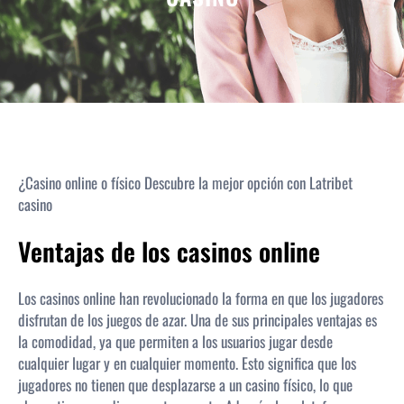
¿Casino online o físico Descubre la mejor opción con Latribet
casino
Ventajas de los casinos online
Los casinos online han revolucionado la forma en que los jugadores
disfrutan de los juegos de azar. Una de sus principales ventajas es
la comodidad, ya que permiten a los usuarios jugar desde
cualquier lugar y en cualquier momento. Esto significa que los
jugadores no tienen que desplazarse a un casino físico, lo que