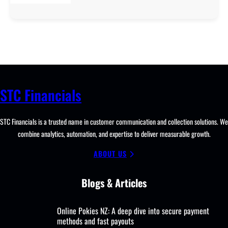
STC Financials
STC Financials is a trusted name in customer communication and collection solutions. We
combine analytics, automation, and expertise to deliver measurable growth.
ABOUT US
Blogs & Articles
Online Pokies NZ: A deep dive into secure payment
methods and fast payouts