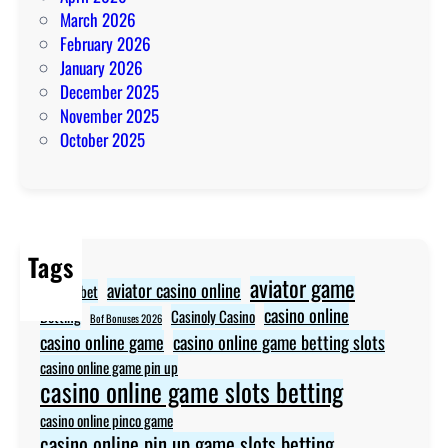
March 2026
February 2026
January 2026
December 2025
November 2025
October 2025
Tags
aviator game
aviator casino online
aviator bet
casino online
Betting
Casinoly Casino
Bof Bonuses 2026
casino online game
casino online game betting slots
casino online game pin up
casino online game slots betting
casino online pinco game
casino online pin up game slots betting