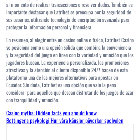
al momento de realizar transacciones o resolver dudas. También es
importante destacar que Latribet se preocupa por la seguridad de
sus usuarios, utilizando tecnología de encriptación avanzada para
proteger la información personal y financiera.
En resumen, al elegir entre un casino online o físico, Latribet Casino
se posiciona como una opción sólida que combina la conveniencia
y la seguridad del juego en línea con la variedad y emoción que los
jugadores buscan. La experiencia personalizada, las promociones
atractivas y la atención al cliente disponible 24/7 hacen de esta
plataforma una de las mejores alternativas para apostar en
Ecuador. Sin duda, Latribet es una opción que vale la pena
considerar para aquellos que desean disfrutar de los juegos de azar
con tranquilidad y emoción.
Casino myths: Hidden facts you should know
Bettingens psykologi Hur våra känslor påverkar spelvalen