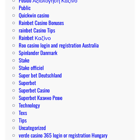
Posido Αξιολόγηση Καζίνο
Public
Quickwin casino
Rainbet Casino Bonuses
rainbet Casino Tips
Rainbet Καζίνο
Roo casino login and registration Australia
Spinlander Danmark
Stake
Stake officiel
Super bet Deutschland
Superbet
Superbet Casino
Superbet Казино Ревю
Technology
Texs
Tips
Uncategorized
verde casino 365 login or registration Hungary