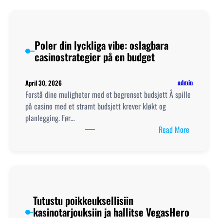
é
e
z
Poler din lyckliga vibe: oslagbara
v
casinostrategier på en budget
o
t
r
admin
April 30, 2026
e
Forstå dine muligheter med et begrenset budsjett Å spille
s
på casino med et stramt budsjett krever kløkt og
é
planlegging. Før…
r
:
Read More
i
P
e
o
d
l
e
e
v
r
i
Tutustu poikkeuksellisiin
d
c
kasinotarjouksiin ja hallitse VegasHero
i