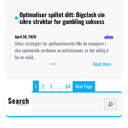
k
r
g
g
t
a
i
e
i
7
Optimaliser spillet ditt: Bigclash sin
s
a
n
e
sikre struktur for gambling suksess
i
L
e
r
n
u
r
f
o
c
admin
April 30, 2026
e
o
r
k
Sikre strategier for spilleautomater Når du navigerer i
r
r
u
y
den spennende verdenen av nettcasinoer, er det viktig å
a
å
s
T
ha en solid…
d
d
h
r
:
Read More
r
r
e
u
O
e
i
t
n
p
n
v
:
k
t
a
1
2
3
…
64
Next Page
e
G
i
i
l
e
u
l
m
Search
i
t
S
i
l
a
n
s
e
d
a
l
h
m
a
e
i
o
a
r
t
s
s