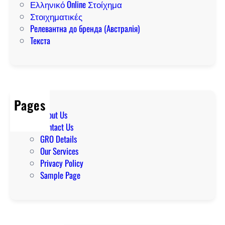
Ελληνικό Online Στοίχημα
Στοιχηματικές
Релевантна до бренда (Австралія)
Текста
Pages
About Us
Contact Us
GRO Details
Our Services
Privacy Policy
Sample Page