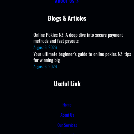
ABOUT US
Blogs & Articles
Online Pokies NZ: A deep dive into secure payment
methods and fast payouts
August 6, 2026
Your ultimate beginner’s guide to online pokies NZ: tips
for winning big
August 6, 2026
Useful Link
Home
About Us
Our Services