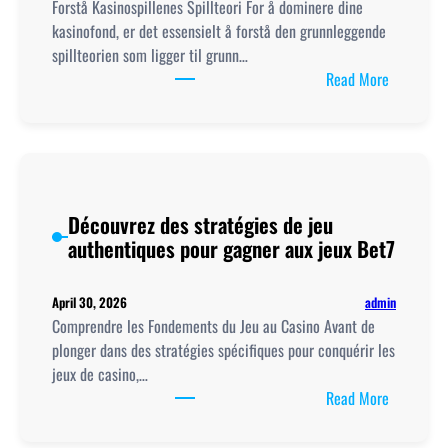
Forstå Kasinospillenes Spillteori For å dominere dine
n
b
k
kasinofond, er det essensielt å forstå den grunnleggende
n
a
k
spillteorien som ligger til grunn…
o
r
e
:
Read More
v
a
u
S
a
c
k
p
n
a
s
i
t
s
e
n
e
i
l
b
s
n
l
Découvrez des stratégies de jeu
a
d
o
i
authentiques pour gagner aux jeux Bet7
r
e
s
s
a
W
t
i
:
e
admin
April 30, 2026
r
i
Æ
s
Comprendre les Fondements du Jeu au Casino Avant de
a
n
r
t
plonger dans des stratégies spécifiques pour conquérir les
t
k
l
a
jeux de casino,…
e
a
i
c
:
Read More
g
s
g
e
D
i
i
e
c
é