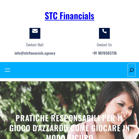
Skip
to
STC Financials
content
Contact Mail
Contact Us
info@stcfinancials.agency
+91 9870505736
S
e
a
r
c
h
PRATICHE RESPONSABILI PER IL
GIOCO D'AZZARDO COME GIOCARE IN
MODO SICURO