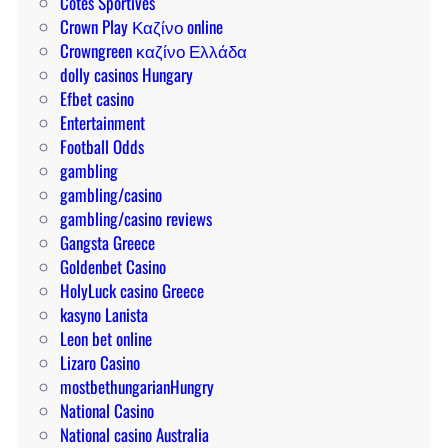
Cotes Sportives
n
r
l
Crown Play Καζίνο online
t
a
a
Crowngreen καζίνο Ελλάδα
t
n
dolly casinos Hungary
e
d
Efbet casino
g
2
Entertainment
i
0
Football Odds
e
2
gambling
ë
6
gambling/casino
n
:
gambling/casino reviews
v
S
Gangsta Greece
o
n
Goldenbet Casino
o
e
HolyLuck casino Greece
r
l
kasyno Lanista
g
e
Leon bet online
r
n
Lizaro Casino
o
v
mostbethungarianHungry
t
e
National Casino
e
i
National casino Australia
r