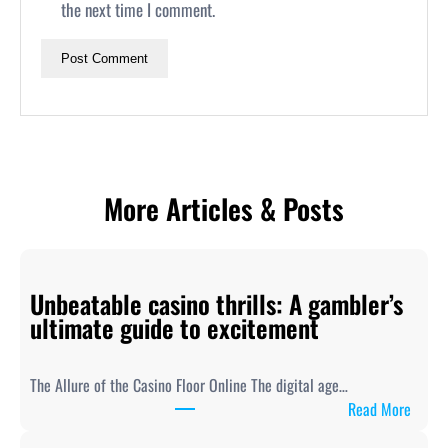
the next time I comment.
More Articles & Posts
Unbeatable casino thrills: A gambler’s
ultimate guide to excitement
The Allure of the Casino Floor Online The digital age…
:
Read More
U