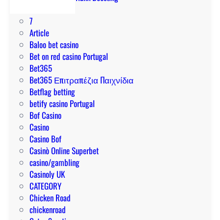
m
z
a
1
a
o
l
7
t
n
e
Article
e
d
G
Baloo bet casino
g
e
o
Bet on red casino Portugal
u
r
k
Bet365
i
l
s
Bet365 Επιτραπέζια Παιχνίδια
d
i
i
Betflag betting
e
j
t
betify casino Portugal
t
k
e
Bof Casino
o
e
s
Casino
e
c
v
Casino Bof
x
a
a
Casinò Online Superbet
c
s
n
casino/gambling
i
i
N
Casinoly UK
t
n
e
CATEGORY
e
o
d
Chicken Road
m
s
e
chickenroad
e
t
r