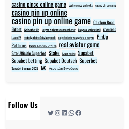
casino pinco online game
casino pinco online kz
casino pin up game
casino pin up online
casino pin up online game
Chicken Road
Elitbet
Goldenbet UK
kasyna z platnoscia muchbetter
kasyna z wplata skrill
KEYWORDS
PinUp
Lizaro FR
metody płatności w kasynach
natychmiastowa wypłata z kasyna
real aviator game
Platforms
Posido Μπόνους 2026
Stake
Supabet
Sito Ufficiale Superbet
Stake online
Supabet betting
Supabet Deutsch
Superbet
TAG
Superbet Bonuses 2026
Αποστολή Εγγράφων
Follow Us
Twitter
Instagram
LinkedIn
WhatsApp
Facebook