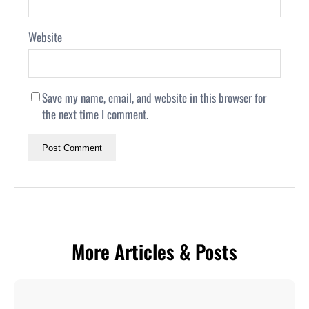
Website
Save my name, email, and website in this browser for
the next time I comment.
More Articles & Posts