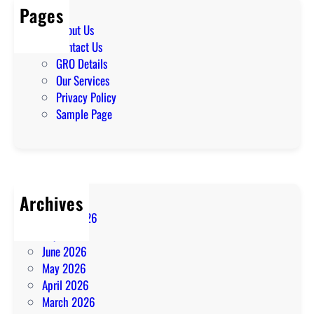
Pages
About Us
Contact Us
GRO Details
Our Services
Privacy Policy
Sample Page
Archives
August 2026
July 2026
June 2026
May 2026
April 2026
March 2026