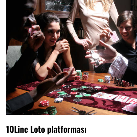
10Line Loto platforması