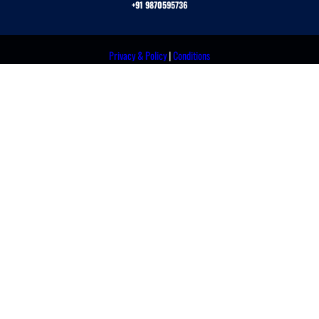
+91 9870595736
Privacy & Policy
|
Conditions