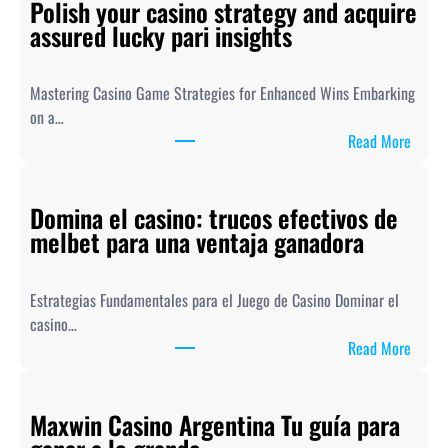
Polish your casino strategy and acquire
assured lucky pari insights
Mastering Casino Game Strategies for Enhanced Wins Embarking
on a…
:
Read More
P
o
Domina el casino: trucos efectivos de
l
melbet para una ventaja ganadora
i
s
h
Estrategias Fundamentales para el Juego de Casino Dominar el
y
casino…
o
:
Read More
u
D
r
o
c
Maxwin Casino Argentina Tu guía para
m
a
i