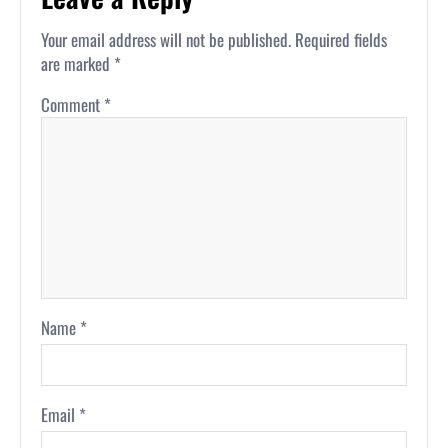
Your email address will not be published.
Required fields
are marked
*
Comment
*
Name
*
Email
*