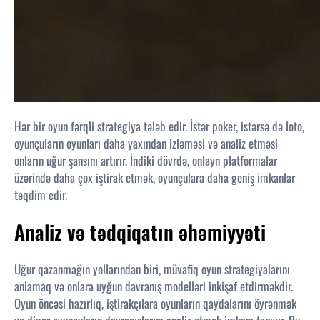
Hər bir oyun fərqli strategiya tələb edir. İstər poker, istərsə də loto,
oyunçuların oyunları daha yaxından izləməsi və analiz etməsi
onların uğur şansını artırır. İndiki dövrdə, onlayn platformalar
üzərində daha çox iştirak etmək, oyunçulara daha geniş imkanlar
təqdim edir.
Analiz və tədqiqatın əhəmiyyəti
Uğur qazanmağın yollarından biri, müvafiq oyun strategiyalarını
anlamaq və onlara uyğun davranış modelləri inkişaf etdirməkdir.
Oyun öncəsi hazırlıq, iştirakçılara oyunların qaydalarını öyrənmək