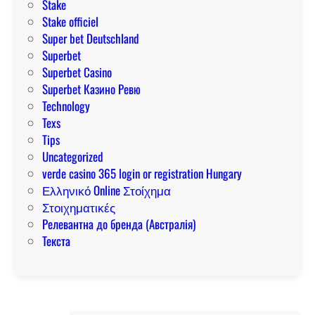
Stake
Stake officiel
Super bet Deutschland
Superbet
Superbet Casino
Superbet Казино Ревю
Technology
Texs
Tips
Uncategorized
verde casino 365 login or registration Hungary
Ελληνικό Online Στοίχημα
Στοιχηματικές
Релевантна до бренда (Австралія)
Текста