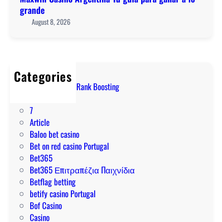
f
i
e
grande
e
r
n
August 8, 2026
c
e
t
t
a
i
i
s
n
v
s
a
o
Categories
u
T
s
! Marvel Rivals Rank Boosting
r
u
d
1
e
g
e
7
d
u
m
Article
l
í
e
Baloo bet casino
u
a
l
Bet on red casino Portugal
c
p
b
Bet365
k
a
e
Bet365 Επιτραπέζια Παιχνίδια
y
r
t
Betflag betting
p
a
p
betify casino Portugal
a
g
a
Bof Casino
r
a
r
Casino
i