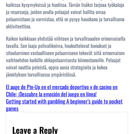
kaikissa kysymyksissä ja huolissa. Tämän lisäksi tarjoaa työkaluja
ja resursseja, joiden avulla pelaajat voivat hallita omaa
pelaamistaan ja varmistaa, että se pysyy hauskana ja turvallisena
aktiviteettina.
Kaiken kaikkiaan yhdistää viihteen ja turvallisuuden erinomaisella
tavalla. Sen laaja pelivalikoima, houkuttelevat bonukset ja
sitoutuminen vastuulliseen pelaamiseen tekevät siitä erinomaisen
vaihtoehdon kaikille uhkapelaamisesta kiinnostuneille. Pelaajat
voivat nauttia peleistä, oppia uusia strategioita ja kokea
jännityksen turvallisessa ympäristössä.
El auge de Pin-Up en el mercado deportivo y de casino en
Chile: ¡Descubre la emoción del juego en línea!
Getting started with gambling A beginner’s guide to pocket
games
Leave a Reply