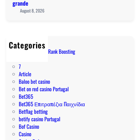
i
e
grande
e
r
n
August 8, 2026
c
e
t
t
a
i
i
s
n
v
s
a
o
Categories
u
T
s
! Marvel Rivals Rank Boosting
r
u
d
1
e
g
e
7
d
u
m
Article
l
í
e
Baloo bet casino
u
a
l
Bet on red casino Portugal
c
p
b
Bet365
k
a
e
Bet365 Επιτραπέζια Παιχνίδια
y
r
t
Betflag betting
p
a
p
betify casino Portugal
a
g
a
Bof Casino
r
a
r
Casino
i
n