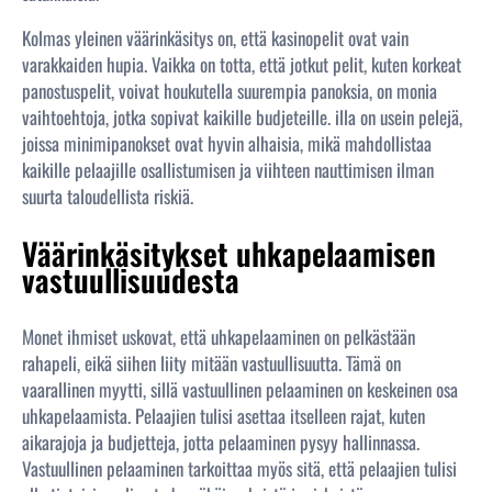
Kolmas yleinen väärinkäsitys on, että kasinopelit ovat vain
varakkaiden hupia. Vaikka on totta, että jotkut pelit, kuten korkeat
panostuspelit, voivat houkutella suurempia panoksia, on monia
vaihtoehtoja, jotka sopivat kaikille budjeteille. illa on usein pelejä,
joissa minimipanokset ovat hyvin alhaisia, mikä mahdollistaa
kaikille pelaajille osallistumisen ja viihteen nauttimisen ilman
suurta taloudellista riskiä.
Väärinkäsitykset uhkapelaamisen
vastuullisuudesta
Monet ihmiset uskovat, että uhkapelaaminen on pelkästään
rahapeli, eikä siihen liity mitään vastuullisuutta. Tämä on
vaarallinen myytti, sillä vastuullinen pelaaminen on keskeinen osa
uhkapelaamista. Pelaajien tulisi asettaa itselleen rajat, kuten
aikarajoja ja budjetteja, jotta pelaaminen pysyy hallinnassa.
Vastuullinen pelaaminen tarkoittaa myös sitä, että pelaajien tulisi