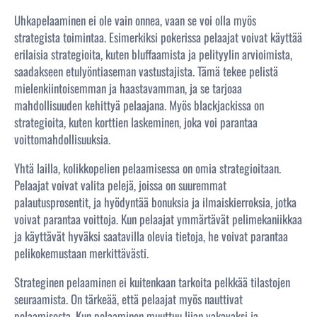
Uhkapelaaminen ei ole vain onnea, vaan se voi olla myös
strategista toimintaa. Esimerkiksi pokerissa pelaajat voivat käyttää
erilaisia strategioita, kuten bluffaamista ja pelityylin arvioimista,
saadakseen etulyöntiaseman vastustajista. Tämä tekee pelistä
mielenkiintoisemman ja haastavamman, ja se tarjoaa
mahdollisuuden kehittyä pelaajana. Myös blackjackissa on
strategioita, kuten korttien laskeminen, joka voi parantaa
voittomahdollisuuksia.
Yhtä lailla, kolikkopelien pelaamisessa on omia strategioitaan.
Pelaajat voivat valita pelejä, joissa on suuremmat
palautusprosentit, ja hyödyntää bonuksia ja ilmaiskierroksia, jotka
voivat parantaa voittoja. Kun pelaajat ymmärtävät pelimekaniikkaa
ja käyttävät hyväksi saatavilla olevia tietoja, he voivat parantaa
pelikokemustaan merkittävästi.
Strateginen pelaaminen ei kuitenkaan tarkoita pelkkää tilastojen
seuraamista. On tärkeää, että pelaajat myös nauttivat
pelaamisesta. Kun pelaaminen muuttuu liian vakavaksi ja