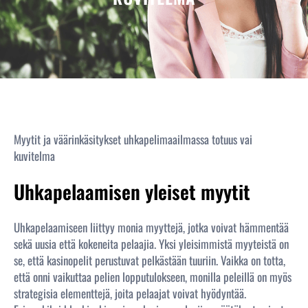
Myytit ja väärinkäsitykset uhkapelimaailmassa totuus vai
kuvitelma
Uhkapelaamisen yleiset myytit
Uhkapelaamiseen liittyy monia myyttejä, jotka voivat hämmentää
sekä uusia että kokeneita pelaajia. Yksi yleisimmistä myyteistä on
se, että kasinopelit perustuvat pelkästään tuuriin. Vaikka on totta,
että onni vaikuttaa pelien lopputulokseen, monilla peleillä on myös
strategisia elementtejä, joita pelaajat voivat hyödyntää.