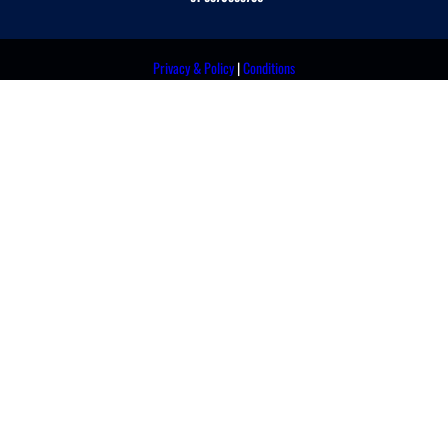
Privacy & Policy
|
Conditions