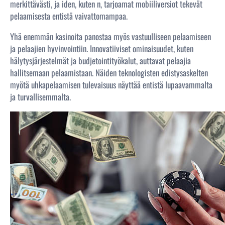
merkittävästi, ja iden, kuten n, tarjoamat mobiiliversiot tekevät
pelaamisesta entistä vaivattomampaa.
Yhä enemmän kasinoita panostaa myös vastuulliseen pelaamiseen
ja pelaajien hyvinvointiin. Innovatiiviset ominaisuudet, kuten
hälytysjärjestelmät ja budjetointityökalut, auttavat pelaajia
hallitsemaan pelaamistaan. Näiden teknologisten edistysaskelten
myötä uhkapelaamisen tulevaisuus näyttää entistä lupaavammalta
ja turvallisemmalta.