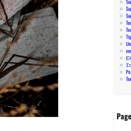
Su
Su
Su
Te
Te
Ti
Un
ve
Ελ
Στ
Ре
Те
Pag