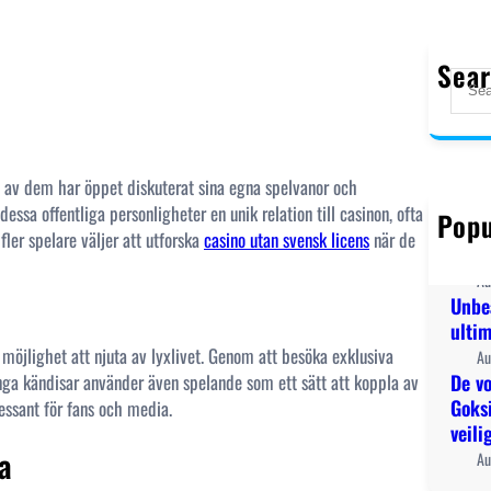
Sea
S
e
a
r
c
ga av dem har öppet diskuterat sina egna spelvanor och
h
dessa offentliga personligheter en unik relation till casinon, ofta
Popu
Comp
ler spelare väljer att utforska
casino utan svensk licens
när de
jeu 
Au
Unbea
ulti
 möjlighet att njuta av lyxlivet. Genom att besöka exklusiva
Au
ånga kändisar använder även spelande som ett sätt att koppla av
De vo
Goks
ressant för fans och media.
veili
a
Au