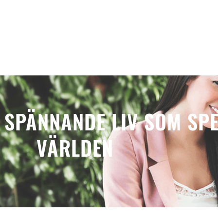
ABOUT US
CONTACT U
SPÄNNANDE LIV SOM SPE
VÄRLDEN