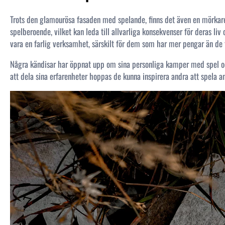
Trots den glamourösa fasaden med spelande, finns det även en mörkar
spelberoende, vilket kan leda till allvarliga konsekvenser för deras liv
vara en farlig verksamhet, särskilt för dem som har mer pengar än de f
Några kändisar har öppnat upp om sina personliga kamper med spel oc
att dela sina erfarenheter hoppas de kunna inspirera andra att spela a