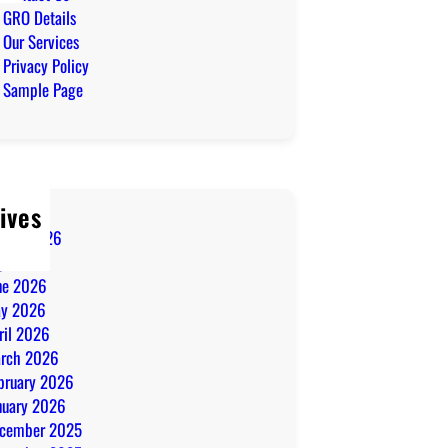
GRO Details
Our Services
Privacy Policy
Sample Page
ives
gust 2026
ly 2026
ne 2026
y 2026
ril 2026
rch 2026
bruary 2026
nuary 2026
cember 2025