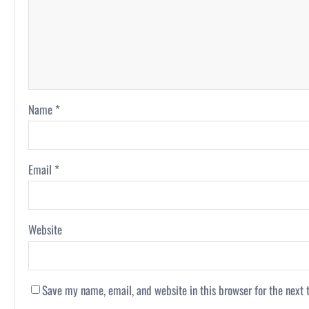
Name
*
Email
*
Website
Save my name, email, and website in this browser for the next