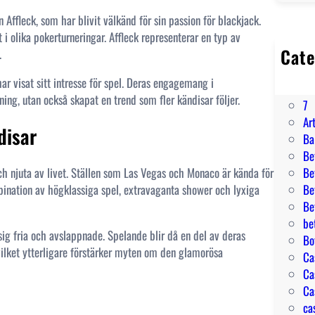
ffleck, som har blivit välkänd för sin passion för blackjack.
t i olika pokerturneringar. Affleck representerar en typ av
Cate
.
! 
ar visat sitt intresse för spel. Deras engagemang i
1
ng, utan också skapat en trend som fler kändisar följer.
7
Ar
disar
Ba
Be
h njuta av livet. Ställen som Las Vegas och Monaco är kända för
Be
ination av högklassiga spel, extravaganta shower och lyxiga
Be
Be
be
ig fria och avslappnade. Spelande blir då en del av deras
Bo
ilket ytterligare förstärker myten om den glamorösa
Ca
Ca
Ca
ca