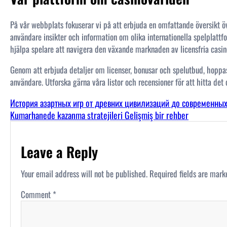
På vår webbplats fokuserar vi på att erbjuda en omfattande översikt öve
användare insikter och information om olika internationella spelplattfo
hjälpa spelare att navigera den växande marknaden av licensfria casin
Genom att erbjuda detaljer om licenser, bonusar och spelutbud, hoppas
användare. Utforska gärna våra listor och recensioner för att hitta det
История азартных игр от древних цивилизаций до современных
Kumarhanede kazanma stratejileri Gelişmiş bir rehber
Leave a Reply
Your email address will not be published.
Required fields are mar
Comment
*