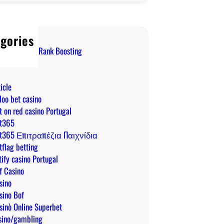
gories
Marvel Rivals Rank Boosting
ticle
loo bet casino
t on red casino Portugal
t365
t365 Επιτραπέζια Παιχνίδια
tflag betting
tify casino Portugal
f Casino
sino
sino Bof
sinò Online Superbet
sino/gambling