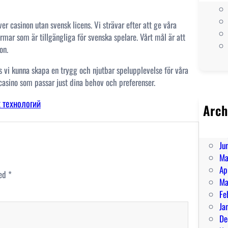
r casinon utan svensk licens. Vi strävar efter att ge våra
rmar som är tillgängliga för svenska spelare. Vårt mål är att
on.
 vi kunna skapa en trygg och njutbar spelupplevelse för våra
 casino som passar just dina behov och preferenser.
 технологий
Arch
Au
Ju
Ju
Ma
Ap
ked
*
Ma
Fe
Ja
De