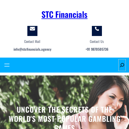
Skip
to
STC Financials
content
Contact Mail
Contact Us
info@stcfinancials.agency
+91 9870505736
S
e
a
r
c
h
UNCOVER THE SECRETS OF THE
WORLD'S MOST POPULAR GAMBLING
GAMES