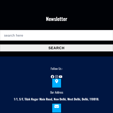
Newsletter
S
e
a
SEARCH
r
c
h
Follow Us :
Facebook
Instagram
YouTube
Our Address
1/1, S/F, Tilak Nagar Main Road, New Delhi, West Delhi, Delhi, 110018.