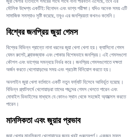
জুয়া খেলার ইতিহাসে সময়ের সাথে সাথে নানা পরিবর্তন এসেছে, তবে এর
মৌলিক উদ্দেশ্য একটিই: বিনোদন এবং ভাগ্য পরীক্ষা। যদিও অনেক সময় এটি
সামাজিক সমস্যাও সৃষ্টি করেছে, তবুও এর জনপ্রিয়তা কখনও কমেনি।
বিশ্বের জনপ্রিয় জুয়া গেমস
বিশ্বের বিভিন্ন প্রান্তে নানা ধরনের জুয়া খেলা খেলা হয়। ক্যাসিনো গেমস
যেমন রুলেট, ব্ল্যাকজ্যাক এবং পোকার বিশেষভাবে জনপ্রিয়। এই গেমসগুলো
কৌশল এবং ভাগ্যের সমন্বয়ে নির্ভর করে। জনপ্রিয় গেমসগুলোতে দক্ষতা
অর্জন করতে খেলোয়াড়দের সময় এবং প্রচেষ্টা বিনিয়োগ করতে হয়।
অনলাইন জুয়া খেলা বর্তমানে একটি নতুন ফর্ম্যাট হিসেবে আবির্ভূত হয়েছে।
বিভিন্ন প্ল্যাটফর্মে খেলোয়াড়রা তাদের পছন্দের গেমস খেলতে পারেন এবং
মোবাইল ডিভাইসের মাধ্যমে যে কোনও স্থান থেকে সহজেই অ্যাক্সেস করতে
পারেন।
মানসিকতা এবং জুয়ার প্রভাব
জুয়া খেলার মানসিকতা খেলোয়াড়ের জন্য খুবই গুরুত্বপূর্ণ। একজন সফল