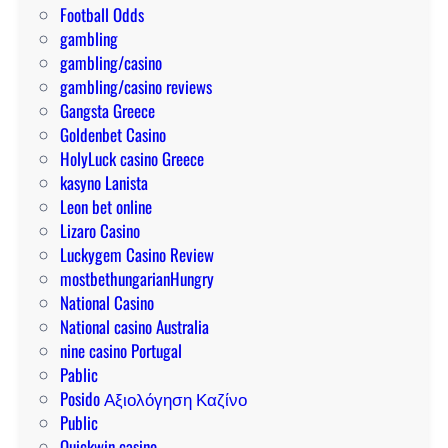
s
b
Football Odds
q
a
gambling
u
n
gambling/casino
e
gambling/casino reviews
p
Gangsta Greece
u
Goldenbet Casino
e
HolyLuck casino Greece
d
kasyno Lanista
e
Leon bet online
s
Lizaro Casino
c
Luckygem Casino Review
o
mostbethungarianHungry
n
National Casino
f
National casino Australia
i
nine casino Portugal
a
Pablic
r
Posido Αξιολόγηση Καζίνο
Public
Quickwin casino