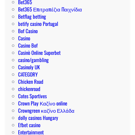
s
Bet365
i
e
é
Bet365 Επιτραπέζια Παιχνίδια
n
c
s
Betflag betting
a
a
k
betify casino Portugal
n
s
i
Bof Casino
c
i
h
Casino
i
n
a
Casino Bof
e
o
s
Casinò Online Superbet
r
d
z
casino/gambling
o
e
n
Casinoly UK
r
é
á
CATEGORY
e
l
l
Chicken Road
a
i
á
chickenroad
l
t
s
Cotes Sportives
e
2
Crown Play Καζίνο online
e
0
Crowngreen καζίνο Ελλάδα
n
2
dolly casinos Hungary
l
6
Efbet casino
a
-
Entertainment