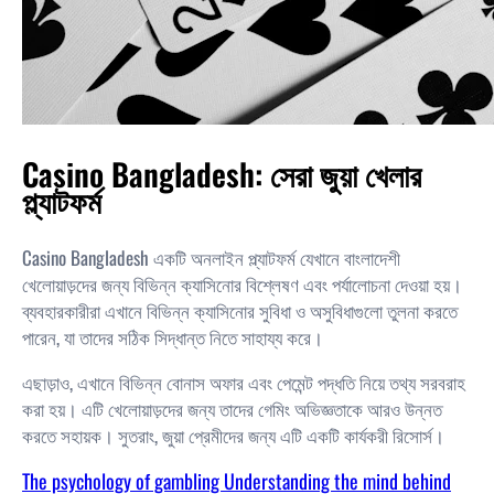
Casino Bangladesh: সেরা জুয়া খেলার
প্ল্যাটফর্ম
Casino Bangladesh একটি অনলাইন প্ল্যাটফর্ম যেখানে বাংলাদেশী
খেলোয়াড়দের জন্য বিভিন্ন ক্যাসিনোর বিশ্লেষণ এবং পর্যালোচনা দেওয়া হয়।
ব্যবহারকারীরা এখানে বিভিন্ন ক্যাসিনোর সুবিধা ও অসুবিধাগুলো তুলনা করতে
পারেন, যা তাদের সঠিক সিদ্ধান্ত নিতে সাহায্য করে।
এছাড়াও, এখানে বিভিন্ন বোনাস অফার এবং পেমেন্ট পদ্ধতি নিয়ে তথ্য সরবরাহ
করা হয়। এটি খেলোয়াড়দের জন্য তাদের গেমিং অভিজ্ঞতাকে আরও উন্নত
করতে সহায়ক। সুতরাং, জুয়া প্রেমীদের জন্য এটি একটি কার্যকরী রিসোর্স।
The psychology of gambling Understanding the mind behind