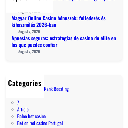
p
e
financiero real
b
a
g
August 7, 2026
ó
r
u
Magyar Online Casino bónuszok: felfedezés és
n
a
r
kihasználás 2026-ban
u
c
a
August 7, 2026
s
o
s
Apuestas seguras: estrategias de casino de élite en
z
n
:
las que puedes confiar
o
s
e
August 7, 2026
k
e
s
:
g
t
f
u
r
e
i
a
l
Categories
r
t
f
! Marvel Rivals Rank Boosting
p
e
e
1
o
g
d
7
d
i
e
Article
e
a
z
Baloo bet casino
r
s
é
Bet on red casino Portugal
f
d