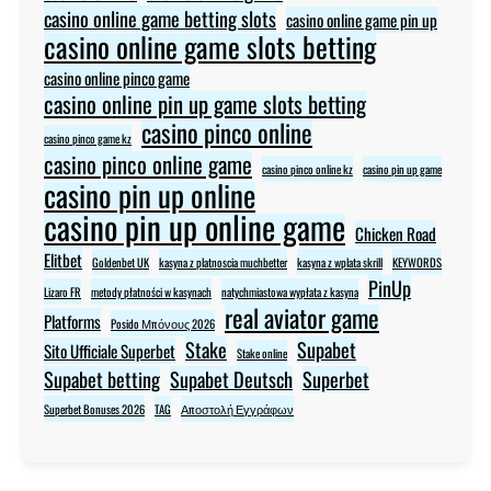
casino online game betting slots
casino online game pin up
casino online game slots betting
casino online pinco game
casino online pin up game slots betting
casino pinco online
casino pinco game kz
casino pinco online game
casino pinco online kz
casino pin up game
casino pin up online
casino pin up online game
Chicken Road
Elitbet
Goldenbet UK
kasyna z platnoscia muchbetter
kasyna z wplata skrill
KEYWORDS
PinUp
Lizaro FR
metody płatności w kasynach
natychmiastowa wypłata z kasyna
real aviator game
Platforms
Posido Μπόνους 2026
Stake
Supabet
Sito Ufficiale Superbet
Stake online
Supabet betting
Supabet Deutsch
Superbet
Superbet Bonuses 2026
TAG
Αποστολή Εγγράφων