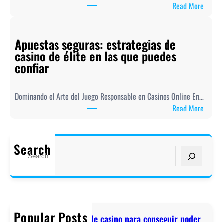
:
Read More
i
M
a
a
s
Apuestas seguras: estrategias de
g
a
casino de élite en las que puedes
y
s
confiar
a
t
r
u
O
t
Dominando el Arte del Juego Responsable en Casinos Online En…
n
a
:
Read More
l
s
A
i
d
p
n
e
u
Search
e
S
c
e
C
e
a
s
a
a
s
t
s
r
i
a
i
c
n
s
n
h
o
Popular Posts
s
estrategias astutas de casino para conseguir poder
o