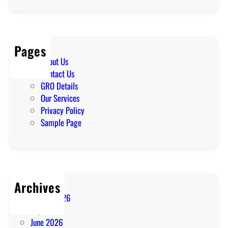
Pages
About Us
Contact Us
GRO Details
Our Services
Privacy Policy
Sample Page
Archives
August 2026
July 2026
June 2026