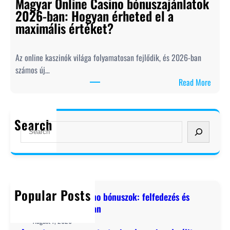
Magyar Online Casino bónuszajánlatok
u
e
2026-ban: Hogyan érheted el a
e
C
maximális értéket?
s
a
t
s
a
i
Az online kaszinók világa folyamatosan fejlődik, és 2026-ban
s
n
számos új…
s
o
:
Read More
e
b
M
g
ó
a
u
n
g
Search
r
S
u
y
a
e
s
a
s
a
z
r
:
r
o
O
e
c
k
n
s
h
:
Popular Posts
l
Magyar Online Casino bónuszok: felfedezés és
t
f
i
kihasználás 2026-ban
r
e
n
August 7, 2026
a
l
e