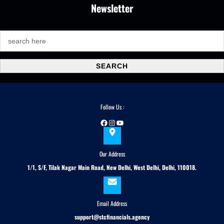
Newsletter
S
e
a
SEARCH
r
c
h
Follow Us :
Facebook
Instagram
YouTube
Our Address
1/1, S/F, Tilak Nagar Main Road, New Delhi, West Delhi, Delhi, 110018.
Email Address
support@stcfinancials.agency