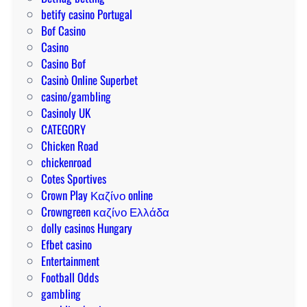
á
t
t
betify casino Portugal
s
o
e
Bof Casino
2
k
e
Casino
0
2
n
Casino Bof
2
0
l
Casinò Online Superbet
6
2
a
casino/gambling
-
6
s
Casinoly UK
b
-
q
CATEGORY
a
b
u
Chicken Road
n
a
e
chickenroad
n
p
Cotes Sportives
:
u
Crown Play Καζίνο online
H
e
Crowngreen καζίνο Ελλάδα
o
d
dolly casinos Hungary
g
e
Efbet casino
y
s
Entertainment
a
c
Football Odds
n
o
gambling
é