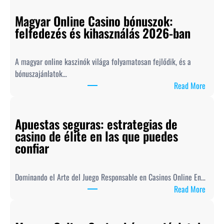
Magyar Online Casino bónuszok:
felfedezés és kihasználás 2026-ban
A magyar online kaszinók világa folyamatosan fejlődik, és a
bónuszajánlatok…
:
Read More
M
a
Apuestas seguras: estrategias de
g
casino de élite en las que puedes
y
confiar
a
r
O
Dominando el Arte del Juego Responsable en Casinos Online En…
n
:
Read More
l
A
i
p
n