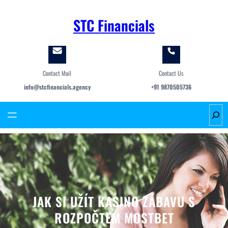
Skip
to
STC Financials
content
Contact Mail
Contact Us
info@stcfinancials.agency
+91 9870505736
S
e
a
r
c
h
JAK SI UŽÍT KASINO ZÁBAVU S
ROZPOČTEM MOSTBET