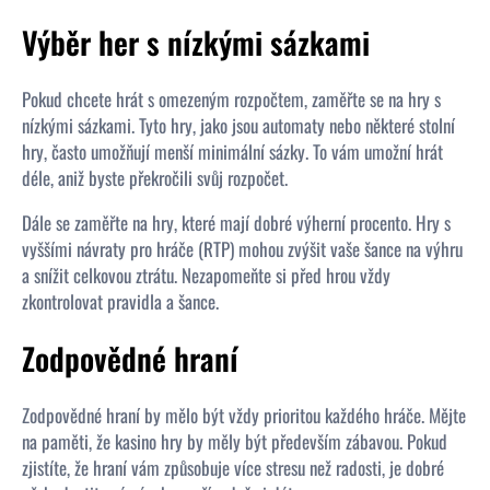
Výběr her s nízkými sázkami
Pokud chcete hrát s omezeným rozpočtem, zaměřte se na hry s
nízkými sázkami. Tyto hry, jako jsou automaty nebo některé stolní
hry, často umožňují menší minimální sázky. To vám umožní hrát
déle, aniž byste překročili svůj rozpočet.
Dále se zaměřte na hry, které mají dobré výherní procento. Hry s
vyššími návraty pro hráče (RTP) mohou zvýšit vaše šance na výhru
a snížit celkovou ztrátu. Nezapomeňte si před hrou vždy
zkontrolovat pravidla a šance.
Zodpovědné hraní
Zodpovědné hraní by mělo být vždy prioritou každého hráče. Mějte
na paměti, že kasino hry by měly být především zábavou. Pokud
zjistíte, že hraní vám způsobuje více stresu než radosti, je dobré