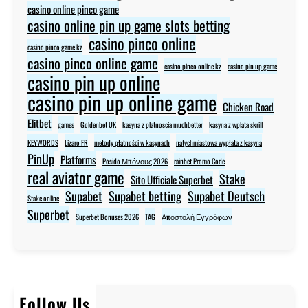
casino online pinco game
casino online pin up game slots betting
casino pinco online
casino pinco game kz
casino pinco online game
casino pinco online kz
casino pin up game
casino pin up online
casino pin up online game
Chicken Road
Elitbet
games
Goldenbet UK
kasyna z platnoscia muchbetter
kasyna z wplata skrill
KEYWORDS
Lizaro FR
metody płatności w kasynach
natychmiastowa wypłata z kasyna
PinUp
Platforms
Posido Μπόνους 2026
rainbet Promo Code
real aviator game
Stake
Sito Ufficiale Superbet
Supabet
Supabet betting
Supabet Deutsch
Stake online
Superbet
Superbet Bonuses 2026
TAG
Αποστολή Εγγράφων
Follow Us