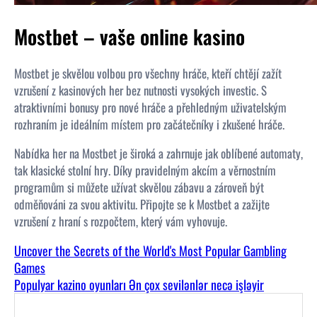
Mostbet – vaše online kasino
Mostbet je skvělou volbou pro všechny hráče, kteří chtějí zažít
vzrušení z kasinových her bez nutnosti vysokých investic. S
atraktivními bonusy pro nové hráče a přehledným uživatelským
rozhraním je ideálním místem pro začátečníky i zkušené hráče.
Nabídka her na Mostbet je široká a zahrnuje jak oblíbené automaty,
tak klasické stolní hry. Díky pravidelným akcím a věrnostním
programům si můžete užívat skvělou zábavu a zároveň být
odměňováni za svou aktivitu. Připojte se k Mostbet a zažijte
vzrušení z hraní s rozpočtem, který vám vyhovuje.
Uncover the Secrets of the World's Most Popular Gambling
Games
Populyar kazino oyunları Ən çox sevilənlər necə işləyir