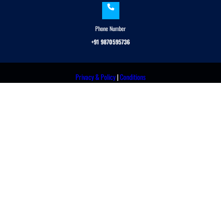
Phone Number
+91 9870595736
Privacy & Policy
|
Conditions