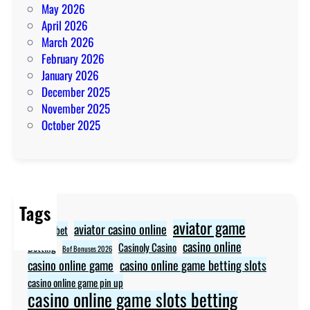
May 2026
April 2026
March 2026
February 2026
January 2026
December 2025
November 2025
October 2025
Tags
aviator game
aviator casino online
aviator bet
casino online
Betting
Casinoly Casino
Bof Bonuses 2026
casino online game
casino online game betting slots
casino online game pin up
casino online game slots betting