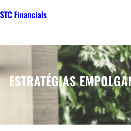
Skip
to
STC Financials
content
HOME
OUR SERVICES
ESTRATÉGIAS EMPOLGA