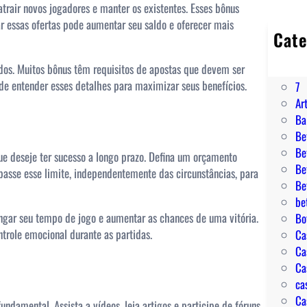
rair novos jogadores e manter os existentes. Esses bônus
r essas ofertas pode aumentar seu saldo e oferecer mais
Cate
! 
ados. Muitos bônus têm requisitos de apostas que devem ser
1
 de entender esses detalhes para maximizar seus benefícios.
7
Ar
Ba
Be
Be
e deseje ter sucesso a longo prazo. Defina um orçamento
Be
apasse esse limite, independentemente das circunstâncias, para
Be
be
ngar seu tempo de jogo e aumentar as chances de uma vitória.
Bo
trole emocional durante as partidas.
Ca
Ca
Ca
ca
Ca
ndamental. Assista a vídeos, leia artigos e participe de fóruns