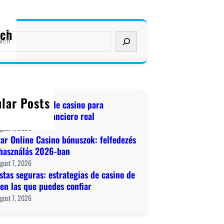
rch
lar Posts
tegias astutas de casino para
guir poder financiero real
gust 7, 2026
ar Online Casino bónuszok: felfedezés
ihasználás 2026-ban
gust 7, 2026
tas seguras: estrategias de casino de
 en las que puedes confiar
gust 7, 2026