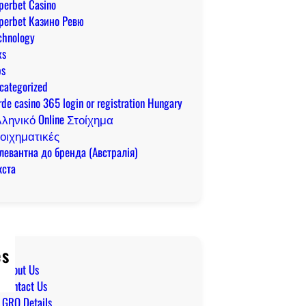
perbet Casino
perbet Казино Ревю
chnology
xs
ps
categorized
rde casino 365 login or registration Hungary
ληνικό Online Στοίχημα
οιχηματικές
левантна до бренда (Австралія)
кста
es
About Us
Contact Us
GRO Details