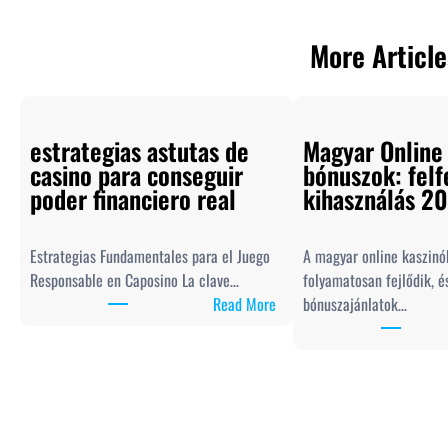
More Article
estrategias astutas de
Magyar Online
casino para conseguir
bónuszok: felf
poder financiero real
kihasználás 2
Estrategias Fundamentales para el Juego
A magyar online kaszinó
Responsable en Caposino La clave…
folyamatosan fejlődik, é
:
Read More
bónuszajánlatok…
e
s
t
r
a
t