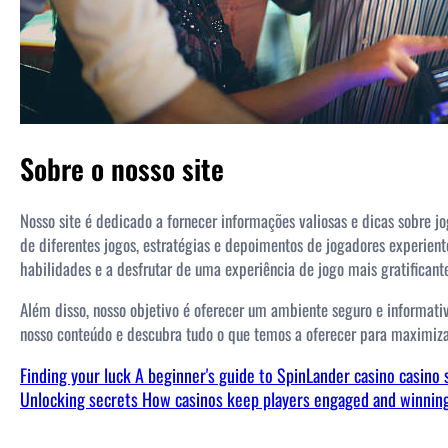
Sobre o nosso site
Nosso site é dedicado a fornecer informações valiosas e dicas sobre jo
de diferentes jogos, estratégias e depoimentos de jogadores experie
habilidades e a desfrutar de uma experiência de jogo mais gratificante
Além disso, nosso objetivo é oferecer um ambiente seguro e informati
nosso conteúdo e descubra tudo o que temos a oferecer para maximizar
Finding your luck A beginner's guide to SpinLander casino casino 
Unlocking secrets How casinos keep players engaged and winnin