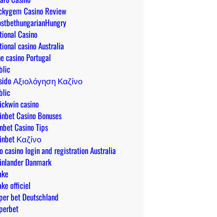
ckygem Casino Review
stbethungarianHungry
tional Casino
tional casino Australia
ne casino Portugal
blic
sido Αξιολόγηση Καζίνο
blic
ickwin casino
inbet Casino Bonuses
inbet Casino Tips
inbet Καζίνο
o casino login and registration Australia
inlander Danmark
ake
ake officiel
per bet Deutschland
perbet