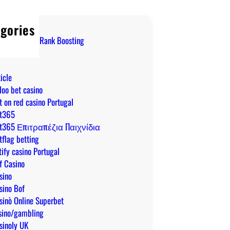
gories
Marvel Rivals Rank Boosting
ticle
loo bet casino
t on red casino Portugal
t365
t365 Επιτραπέζια Παιχνίδια
tflag betting
tify casino Portugal
f Casino
sino
sino Bof
sinò Online Superbet
sino/gambling
sinoly UK