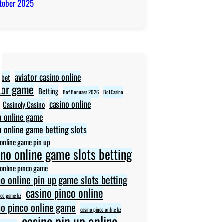
tober 2025
aviator casino online
 bet
tor game
Betting
Bof Bonuses 2026
Bof Casino
casino online
Casinoly Casino
o online game
o online game betting slots
 online game pin up
ino online game slots betting
 online pinco game
no online pin up game slots betting
casino pinco online
nco game kz
no pinco online game
casino pinco online kz
casino pin up online