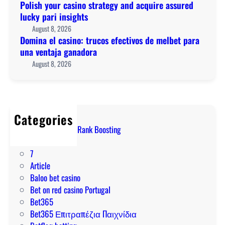
i
Polish your casino strategy and acquire assured
t
2
n
lucky pari insights
e
6
o
August 8, 2026
g
:
:
Domina el casino: trucos efectivos de melbet para
y
S
t
una ventaja ganadora
a
o
r
August 8, 2026
n
m
u
d
a
c
a
x
o
c
i
s
q
Categories
m
e
u
! Marvel Rivals Rank Boosting
i
f
i
1
e
e
r
7
r
c
e
Article
e
t
a
Baloo bet casino
n
i
s
Bet on red casino Portugal
S
v
s
Bet365
i
o
u
Bet365 Επιτραπέζια Παιχνίδια
e
s
r