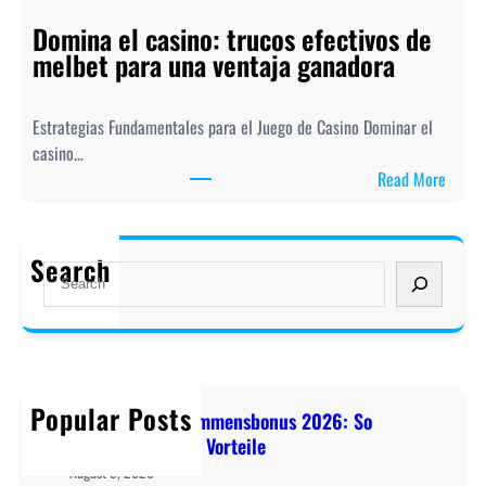
o
o
Domina el casino: trucos efectivos de
l
W
melbet para una ventaja ganadora
i
i
s
l
h
l
Estrategias Fundamentales para el Juego de Casino Dominar el
y
k
casino…
o
o
:
Read More
u
m
D
r
m
o
c
e
m
Search
a
S
n
i
s
e
s
n
i
a
b
a
n
r
o
e
o
c
n
l
s
h
u
Popular Posts
c
7abet Casino Willkommensbonus 2026: So
t
s
a
maximieren Sie Ihre Vorteile
r
2
s
August 9, 2026
a
0