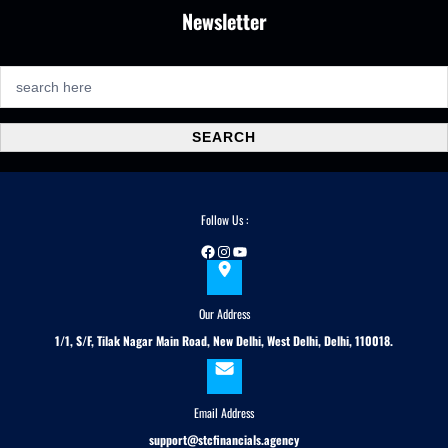
Newsletter
S
e
a
SEARCH
r
c
h
Follow Us :
Facebook
Instagram
YouTube
Our Address
1/1, S/F, Tilak Nagar Main Road, New Delhi, West Delhi, Delhi, 110018.
Email Address
support@stcfinancials.agency