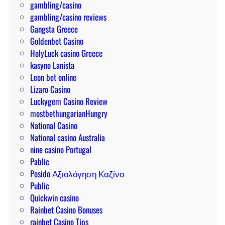
s
gambling/casino
a
gambling/casino reviews
j
Gangsta Greece
a
Goldenbet Casino
g
HolyLuck casino Greece
a
kasyno Lanista
n
Leon bet online
a
Lizaro Casino
d
Luckygem Casino Review
o
mostbethungarianHungry
r
National Casino
a
National casino Australia
nine casino Portugal
Pablic
Posido Αξιολόγηση Καζίνο
Public
Quickwin casino
Rainbet Casino Bonuses
rainbet Casino Tips