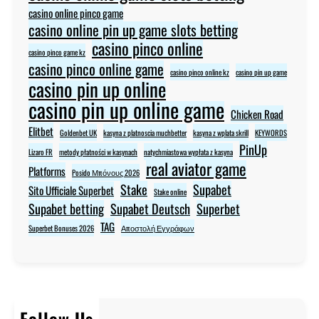
casino online pinco game
casino online pin up game slots betting
casino pinco online
casino pinco game kz
casino pinco online game
casino pinco online kz
casino pin up game
casino pin up online
casino pin up online game
Chicken Road
Elitbet
Goldenbet UK
kasyna z platnoscia muchbetter
kasyna z wplata skrill
KEYWORDS
PinUp
Lizaro FR
metody płatności w kasynach
natychmiastowa wypłata z kasyna
real aviator game
Platforms
Posido Μπόνους 2026
Stake
Supabet
Sito Ufficiale Superbet
Stake online
Supabet betting
Supabet Deutsch
Superbet
TAG
Superbet Bonuses 2026
Αποστολή Εγγράφων
Follow Us