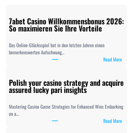
7abet Casino Willkommensbonus 2026:
So maximieren Sie Ihre Vorteile
Das Online-Glücksspiel hat in den letzten Jahren einen
bemerkenswerten Aufschwung…
:
Read More
7
a
Polish your casino strategy and acquire
b
assured lucky pari insights
e
t
C
Mastering Casino Game Strategies for Enhanced Wins Embarking
a
on a…
s
:
Read More
i
P
n