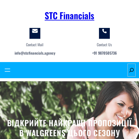
Skip
to
STC Financials
content
Contact Mail
Contact Us
info@stcfinancials.agency
+91 9870505736
S
e
a
r
c
h
ВІДКРИЙТЕ НАЙКРАЩІ ПРОПОЗИЦІЇ
В WALGREENS ЦЬОГО СЕЗОНУ