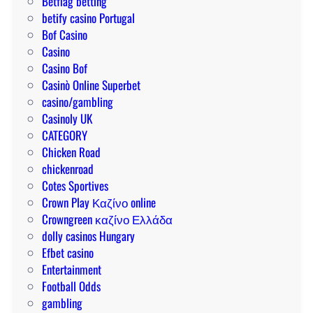
Betflag betting
I
d
e
betify casino Portugal
h
e
d
Bof Casino
r
m
l
Casino
e
e
u
Casino Bof
V
l
c
Casinò Online Superbet
o
b
k
casino/gambling
r
e
y
Casinoly UK
t
t
p
CATEGORY
e
p
a
Chicken Road
i
a
r
chickenroad
l
r
i
Cotes Sportives
e
a
i
Crown Play Καζίνο online
u
n
Crowngreen καζίνο Ελλάδα
n
s
dolly casinos Hungary
a
i
Efbet casino
v
g
Entertainment
e
h
Football Odds
n
t
gambling
t