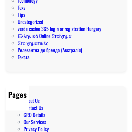
Technology
Texs
Tips
Uncategorized
verde casino 365 login or registration Hungary
Ελληνικό Online Στοίχημα
Στοιχηματικές
Релевантна до бренда (Австралія)
Текста
Pages
About Us
Contact Us
GRO Details
Our Services
Privacy Policy