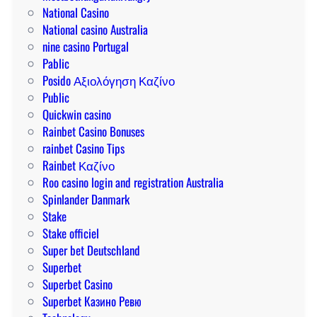
r
National Casino
a
National casino Australia
nine casino Portugal
Pablic
Posido Αξιολόγηση Καζίνο
Public
Quickwin casino
Rainbet Casino Bonuses
rainbet Casino Tips
Rainbet Καζίνο
Roo casino login and registration Australia
Spinlander Danmark
Stake
Stake officiel
Super bet Deutschland
Superbet
Superbet Casino
Superbet Казино Ревю