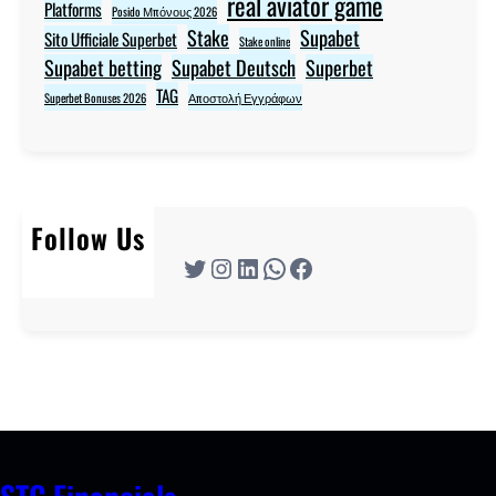
real aviator game
Platforms
Posido Μπόνους 2026
Stake
Supabet
Sito Ufficiale Superbet
Stake online
Supabet betting
Supabet Deutsch
Superbet
TAG
Superbet Bonuses 2026
Αποστολή Εγγράφων
Follow Us
Twitter
Instagram
LinkedIn
WhatsApp
Facebook