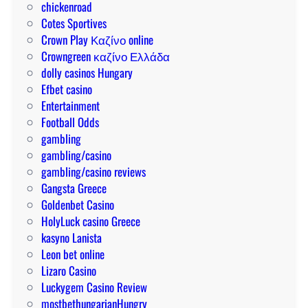
r
chickenroad
l
r
i
Cotes Sportives
e
a
i
Crown Play Καζίνο online
u
n
Crowngreen καζίνο Ελλάδα
n
s
dolly casinos Hungary
a
i
Efbet casino
v
g
Entertainment
e
h
Football Odds
n
t
gambling
t
s
gambling/casino
a
gambling/casino reviews
j
Gangsta Greece
a
Goldenbet Casino
g
HolyLuck casino Greece
a
kasyno Lanista
n
Leon bet online
a
Lizaro Casino
d
Luckygem Casino Review
o
mostbethungarianHungry