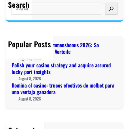
m
Search
a
S
n
i
s
e
s
n
i
a
b
a
n
r
o
e
o
c
n
l
s
h
u
Popular Posts
c
7abet Casino Willkommensbonus 2026: So
t
s
a
maximieren Sie Ihre Vorteile
r
2
s
August 9, 2026
a
0
i
Polish your casino strategy and acquire assured
t
2
n
lucky pari insights
e
6
o
August 8, 2026
g
:
:
Domina el casino: trucos efectivos de melbet para
y
S
t
una ventaja ganadora
a
o
r
August 8, 2026
n
m
u
d
a
c
a
x
o
c
i
s
q