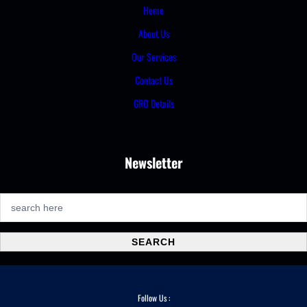
Home
About Us
Our Services
Contact Us
GRO Details
Newsletter
S
e
a
SEARCH
r
c
h
Follow Us :