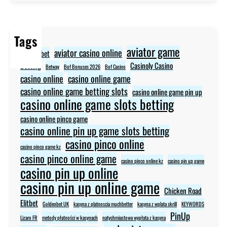
Tags
aviator game
aviator casino online
aviator bet
Betting
Casinoly Casino
Betway
Bof Bonuses 2026
Bof Casino
casino online
casino online game
casino online game betting slots
casino online game pin up
casino online game slots betting
casino online pinco game
casino online pin up game slots betting
casino pinco online
casino pinco game kz
casino pinco online game
casino pinco online kz
casino pin up game
casino pin up online
casino pin up online game
Chicken Road
Elitbet
Goldenbet UK
kasyna z platnoscia muchbetter
kasyna z wplata skrill
KEYWORDS
PinUp
Lizaro FR
metody płatności w kasynach
natychmiastowa wypłata z kasyna