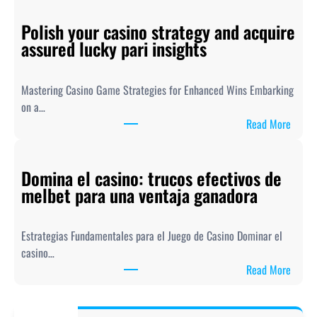
a
Polish your casino strategy and acquire
b
assured lucky pari insights
e
t
C
Mastering Casino Game Strategies for Enhanced Wins Embarking
a
on a…
s
:
Read More
i
P
n
o
o
Domina el casino: trucos efectivos de
l
W
melbet para una ventaja ganadora
i
i
s
l
h
l
Estrategias Fundamentales para el Juego de Casino Dominar el
y
k
casino…
o
o
:
Read More
u
m
D
r
m
o
c
e