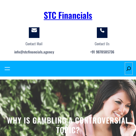
Skip
to
STC Financials
content
Contact Mail
Contact Us
info@stcfinancials.agency
+91 9870505736
S
e
a
r
c
h
WHY IS GAMBLING A CONTROVERSIAL
TOPIC?