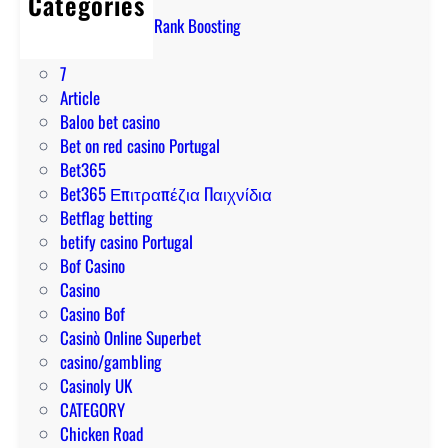
Categories
m
e
u
! Marvel Rivals Rank Boosting
i
f
i
1
e
e
r
7
r
c
e
Article
e
t
a
Baloo bet casino
n
i
s
Bet on red casino Portugal
S
v
s
Bet365
i
o
u
Bet365 Επιτραπέζια Παιχνίδια
e
s
r
Betflag betting
I
d
e
betify casino Portugal
h
e
d
Bof Casino
r
m
l
Casino
e
e
u
Casino Bof
V
l
c
Casinò Online Superbet
o
b
k
casino/gambling
r
e
y
Casinoly UK
t
t
p
CATEGORY
e
p
a
Chicken Road
i
a