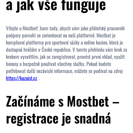
a jak vše funguje
Vítejte u Mostbet! Jsem tady, abych vám jako přátelský pracovník
podpory pomohl se zorientovat na naší platformě. Mostbet je
komplexní platforma pro sportovní sázky a online kasino, která je
dostupná hráčům v České republice. V tomto přehledu vám krok za
krokem vysvětlím, jak se zaregistrovat, provést první vklad, využít
bonusy a bezpečně používat všechny služby. Pokud budete
potřebovat další nezávislé informace, můžete se podívat na zdroj
https://kazuist.cz
.
Začínáme s Mostbet –
registrace je snadná