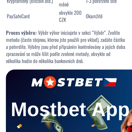
Kryptoměny (Bitcoin atd.)
1-3 potvrzení sítě
měně
obvykle 200
PaySafeCard
Okamžitě
CZK
Proces výběru:
Výběr výher iniciujete v sekci “Výběr”. Zvolíte
metodu (často stejnou, kterou jste použili pro vklad), zadáte částku
a potvrdíte. Výběry jsou před připsáním kontrolovány a jejich doba
zpracování se může lišit podle zvolené metody, obvykle od
několika hodin do několika bankovních dnů.