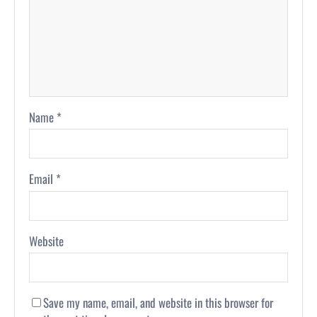
Name
*
Email
*
Website
Save my name, email, and website in this browser for