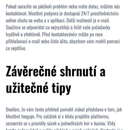
Pokud narazíte na jakýkoli problém nebo máte dotaz, můžete nás
kontaktovat. Mostbet podpora je dostupná 24/7 prostřednictvím
online chatu na webu a v aplikaci. Další možností je e-mail.
Snažíme se odpovídat co nejrychleji a řešit vaše požadavky
trpělivě a efektivně. Před kontaktováním mějte po ruce
přihlašovací e-mail nebo číslo účtu, abychom vám mohli pomoci
co nejdříve.
Závěrečné shrnutí a
užitečné tipy
Doufám, že vám tento přehled pomohl získat představu o tom, jak
Mostbet funguje. Pro začátek si v klidu projděte platformu,
seznamte se s pravidly sázek a jednotlivých her v kasinu. Vždy