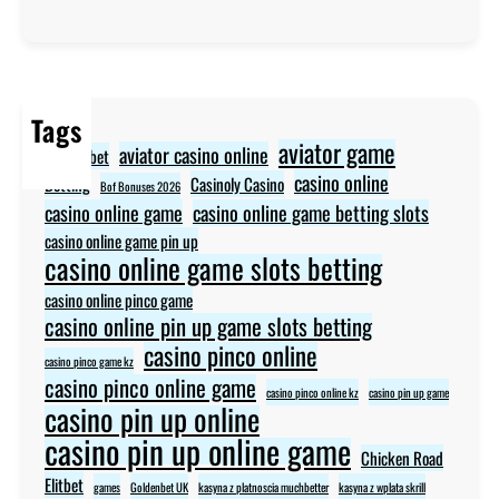
Tags
aviator game
aviator casino online
aviator bet
casino online
Betting
Casinoly Casino
Bof Bonuses 2026
casino online game
casino online game betting slots
casino online game pin up
casino online game slots betting
casino online pinco game
casino online pin up game slots betting
casino pinco online
casino pinco game kz
casino pinco online game
casino pinco online kz
casino pin up game
casino pin up online
casino pin up online game
Chicken Road
Elitbet
games
Goldenbet UK
kasyna z platnoscia muchbetter
kasyna z wplata skrill