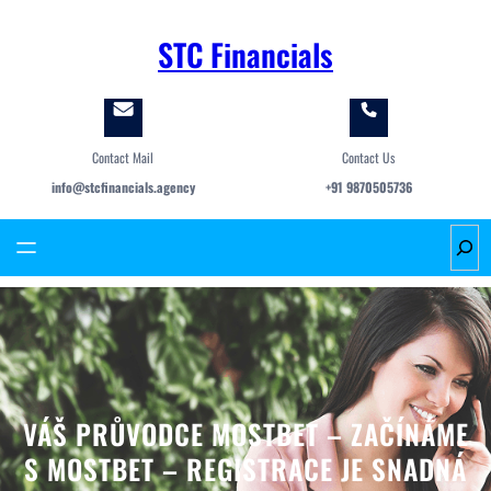
Skip
to
STC Financials
content
Contact Mail
Contact Us
info@stcfinancials.agency
+91 9870505736
S
e
a
r
c
h
VÁŠ PRŮVODCE MOSTBET – ZAČÍNÁME
S MOSTBET – REGISTRACE JE SNADNÁ