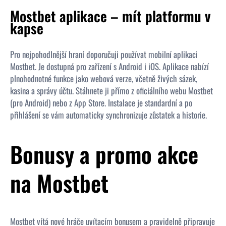
Mostbet aplikace – mít platformu v
kapse
Pro nejpohodlnější hraní doporučuji používat mobilní aplikaci
Mostbet. Je dostupná pro zařízení s Android i iOS. Aplikace nabízí
plnohodnotné funkce jako webová verze, včetně živých sázek,
kasina a správy účtu. Stáhnete ji přímo z oficiálního webu Mostbet
(pro Android) nebo z App Store. Instalace je standardní a po
přihlášení se vám automaticky synchronizuje zůstatek a historie.
Bonusy a promo akce
na Mostbet
Mostbet vítá nové hráče uvítacím bonusem a pravidelně připravuje