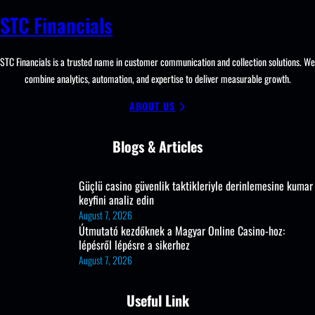
STC Financials
STC Financials is a trusted name in customer communication and collection solutions. We
combine analytics, automation, and expertise to deliver measurable growth.
ABOUT US
Blogs & Articles
Güçlü casino güvenlik taktikleriyle derinlemesine kumar
keyfini analiz edin
August 7, 2026
Útmutató kezdőknek a Magyar Online Casino-hoz:
lépésről lépésre a sikerhez
August 7, 2026
Useful Link