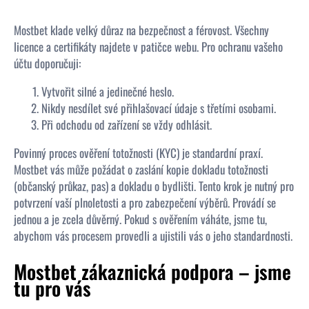
Mostbet klade velký důraz na bezpečnost a férovost. Všechny
licence a certifikáty najdete v patičce webu. Pro ochranu vašeho
účtu doporučuji:
Vytvořit silné a jedinečné heslo.
Nikdy nesdílet své přihlašovací údaje s třetími osobami.
Při odchodu od zařízení se vždy odhlásit.
Povinný proces ověření totožnosti (KYC) je standardní praxí.
Mostbet vás může požádat o zaslání kopie dokladu totožnosti
(občanský průkaz, pas) a dokladu o bydlišti. Tento krok je nutný pro
potvrzení vaší plnoletosti a pro zabezpečení výběrů. Provádí se
jednou a je zcela důvěrný. Pokud s ověřením váháte, jsme tu,
abychom vás procesem provedli a ujistili vás o jeho standardnosti.
Mostbet zákaznická podpora – jsme
tu pro vás