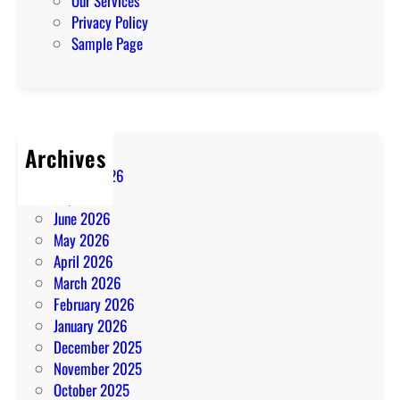
Our Services
Privacy Policy
Sample Page
Archives
August 2026
July 2026
June 2026
May 2026
April 2026
March 2026
February 2026
January 2026
December 2025
November 2025
October 2025