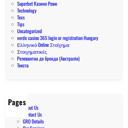
Superbet Казино Ревю
Technology
Texs
Tips
Uncategorized
verde casino 365 login or registration Hungary
Ελληνικό Online Στοίχημα
Στοιχηματικές
Релевантна до бренда (Австралія)
Текста
Pages
About Us
Contact Us
GRO Details