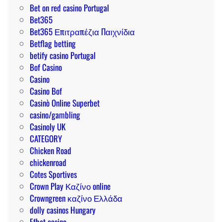
a
l
Bet on red casino Portugal
c
p
b
Bet365
k
a
e
Bet365 Επιτραπέζια Παιχνίδια
y
r
t
Betflag betting
p
a
p
betify casino Portugal
a
g
a
Bof Casino
r
a
r
Casino
i
n
a
Casino Bof
i
a
u
Casinò Online Superbet
n
r
n
casino/gambling
s
a
a
Casinoly UK
i
l
v
CATEGORY
g
o
e
Chicken Road
h
g
n
chickenroad
t
r
t
Cotes Sportives
s
a
a
Crown Play Καζίνο online
n
j
Crowngreen καζίνο Ελλάδα
d
a
dolly casinos Hungary
e
g
Efbet casino