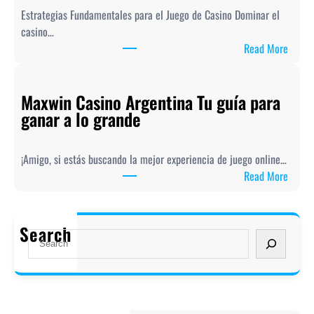
h
Estrategias Fundamentales para el Juego de Casino Dominar el
y
casino…
o
:
Read More
u
D
r
o
c
Maxwin Casino Argentina Tu guía para
m
a
ganar a lo grande
i
s
n
i
a
n
¡Amigo, si estás buscando la mejor experiencia de juego online…
e
o
:
Read More
l
s
M
c
t
a
a
r
x
Search
s
S
a
w
i
e
t
i
n
a
e
n
o
r
g
C
:
c
y
a