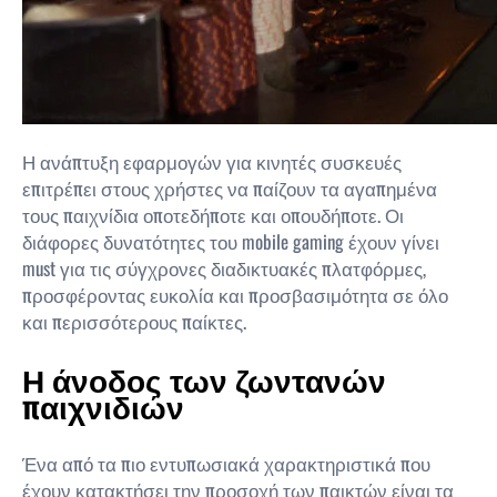
Η ανάπτυξη εφαρμογών για κινητές συσκευές
επιτρέπει στους χρήστες να παίζουν τα αγαπημένα
τους παιχνίδια οποτεδήποτε και οπουδήποτε. Οι
διάφορες δυνατότητες του mobile gaming έχουν γίνει
must για τις σύγχρονες διαδικτυακές πλατφόρμες,
προσφέροντας ευκολία και προσβασιμότητα σε όλο
και περισσότερους παίκτες.
Η άνοδος των ζωντανών
παιχνιδιών
Ένα από τα πιο εντυπωσιακά χαρακτηριστικά που
έχουν κατακτήσει την προσοχή των παικτών είναι τα