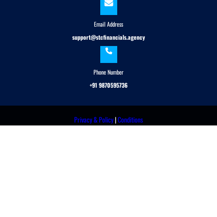
Email Address
support@stcfinancials.agency
Phone Number
+91 9870595736
Privacy & Policy
|
Conditions