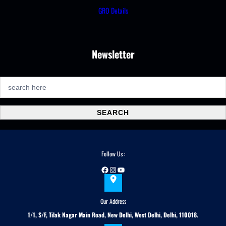
GRO Details
Newsletter
S
e
a
SEARCH
r
c
h
Follow Us :
Facebook
Instagram
YouTube
Our Address
1/1, S/F, Tilak Nagar Main Road, New Delhi, West Delhi, Delhi, 110018.