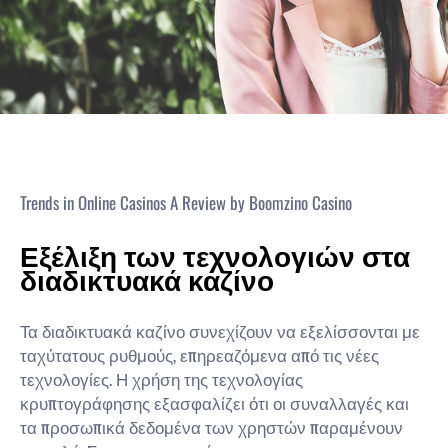
Trends in Online Casinos A Review by Boomzino Casino
Εξέλιξη των τεχνολογιών στα
διαδικτυακά καζίνο
Τα διαδικτυακά καζίνο συνεχίζουν να εξελίσσονται με
ταχύτατους ρυθμούς, επηρεαζόμενα από τις νέες
τεχνολογίες. Η χρήση της τεχνολογίας
κρυπτογράφησης εξασφαλίζει ότι οι συναλλαγές και
τα προσωπικά δεδομένα των χρηστών παραμένουν