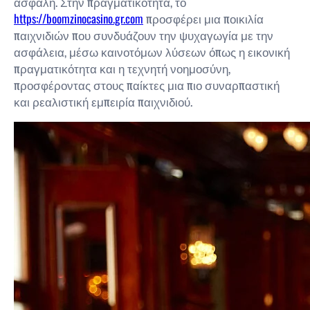
ασφαλή. Στην πραγματικότητα, το
https://boomzinocasino.gr.com
προσφέρει μια ποικιλία
παιχνιδιών που συνδυάζουν την ψυχαγωγία με την
ασφάλεια, μέσω καινοτόμων λύσεων όπως η εικονική
πραγματικότητα και η τεχνητή νοημοσύνη,
προσφέροντας στους παίκτες μια πιο συναρπαστική
και ρεαλιστική εμπειρία παιχνιδιού.