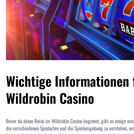
Wichtige Informationen 
Wildrobin Casino
Bevor du deine Reise im Wildrobin Casino beginnst, gibt es einige wese
die verschiedenen Spielarten und die Spielumgebung zu verstehen, um