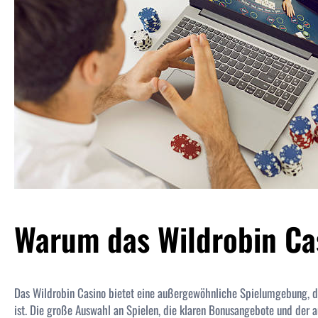
Warum das Wildrobin Ca
Das Wildrobin Casino bietet eine außergewöhnliche Spielumgebung, die
ist. Die große Auswahl an Spielen, die klaren Bonusangebote und der 