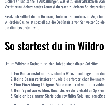
Sicherheit und schnelle Auszahlungen, was es zu einer attraktiven Wah
Verifizierung deines Kontos kommst du rasch zu deinem Spielvergnüge
Zusätzlich solltest du die Bonusangebote und Promotions im Auge beh
Wildrobin Casino ist speziell auf die Bedürfnisse von Schweizer Spiel
die dich begeistern wird.
So startest du im Wildro
Um im Wildrobin Casino zu spielen, folgt einfach diesen Schritten:
Ein Konto erstellen:
Besuche die Website und registriere dich
Deine Daten verifizieren:
Lade die erforderlichen Dokumente 
Eine Einzahlung tätigen:
Wähle eine der akzeptierten Zahlu
Dein Spiel auswählen:
Durchstöbere die Vielzahl an Spielen 
Spielen beginnen:
Starte dein gewähltes Spiel und genieße d