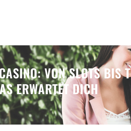
ABOUT US
CONTACT U
CASINO: VON SLOTS BIS 
AS ERWARTET DICH