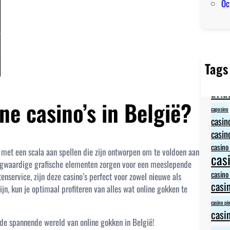
Oc
Tags
aviator
avia
e casino’s in België?
caposino
casin
casin
casino
 met een scala aan spellen die zijn ontworpen om te voldoen aan
cas
oogwaardige grafische elementen zorgen voor een meeslepende
casino
enservice, zijn deze casino’s perfect voor zowel nieuwe als
casi
jn, kun je optimaal profiteren van alles wat online gokken te
casino pi
casi
 de spannende wereld van online gokken in België!