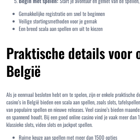
Begin met spelen:
Start je avontuur en geniet van de spellen, 
Gemakkelijke registratie om snel te beginnen
Veilige stortingsmethoden voor je gemak
Een breed scala aan spellen om uit te kiezen
Praktische details voor o
België
Als je eenmaal besloten hebt om te spelen, zijn er enkele praktische 
casino’s in België bieden een scala aan spellen, zoals slots, tafelspel
van populaire spellen en nieuwe releases. Veel casino’s bieden maandeli
en spannend houdt. Bij een goed online casino vind je vaak meer dan 
klassieke slots, video slots en jackpot spellen.
Ruime keuze aan spellen met meer dan 1500 opties