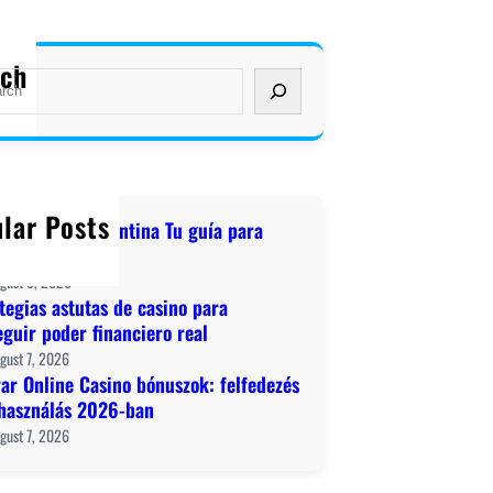
rch
lar Posts
in Casino Argentina Tu guía para
r a lo grande
gust 8, 2026
tegias astutas de casino para
guir poder financiero real
gust 7, 2026
ar Online Casino bónuszok: felfedezés
ihasználás 2026-ban
gust 7, 2026