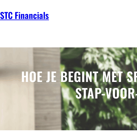
Skip
to
STC Financials
content
HOME
OUR SERVICES
HOE JE BEGINT MET S
STAP-VOOR