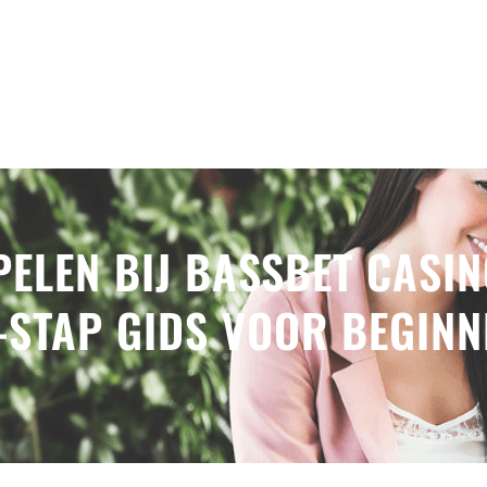
ABOUT US
CONTACT U
PELEN BIJ BASSBET CASIN
-STAP GIDS VOOR BEGINN