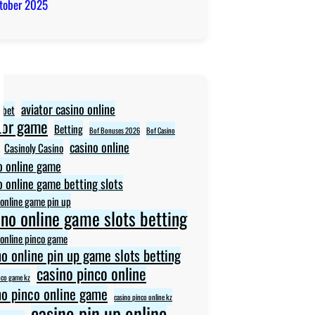
tober 2025
aviator casino online
 bet
tor game
Betting
Bof Bonuses 2026
Bof Casino
casino online
Casinoly Casino
o online game
o online game betting slots
 online game pin up
ino online game slots betting
 online pinco game
no online pin up game slots betting
casino pinco online
nco game kz
no pinco online game
casino pinco online kz
casino pin up online