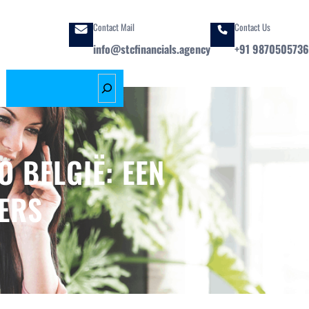
Contact Mail
Contact Us
info@stcfinancials.agency
+91 9870505736
S
S
e
a
r
c
O BELGIË: EEN
h
ERS