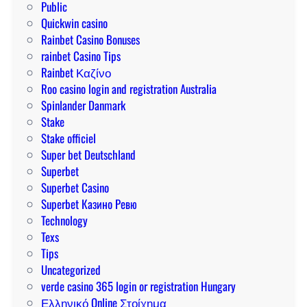
Public
Quickwin casino
Rainbet Casino Bonuses
rainbet Casino Tips
Rainbet Καζίνο
Roo casino login and registration Australia
Spinlander Danmark
Stake
Stake officiel
Super bet Deutschland
Superbet
Superbet Casino
Superbet Казино Ревю
Technology
Texs
Tips
Uncategorized
verde casino 365 login or registration Hungary
Ελληνικό Online Στοίχημα