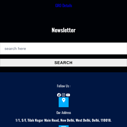
GRO Details
Newsletter
S
e
a
SEARCH
r
c
h
Follow Us :
Facebook
Instagram
YouTube
Our Address
1/1, S/F, Tilak Nagar Main Road, New Delhi, West Delhi, Delhi, 110018.