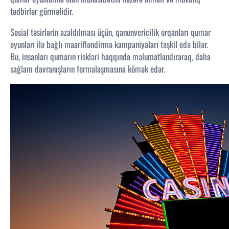
tədbirlər görməlidir.
Sosial təsirlərin azaldılması üçün, qanunvericilik orqanları qumar
oyunları ilə bağlı maarifləndirmə kampaniyaları təşkil edə bilər.
Bu, insanları qumarın riskləri haqqında məlumatlandıraraq, daha
sağlam davranışların formalaşmasına kömək edər.