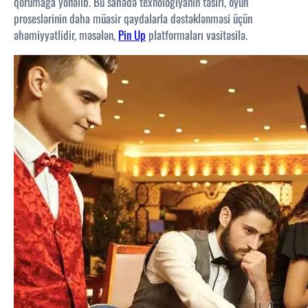
qorumağa yönəlib. Bu sahədə texnologiyanın təsiri, oyun
proseslərinin daha müasir qaydalarla dəstəklənməsi üçün
əhəmiyyətlidir, məsələn,
Pin Up
platformaları vasitəsilə.