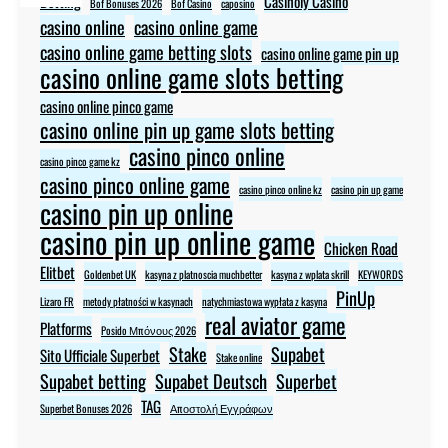
Betting
Casinoly Casino
Bof Bonuses 2026
Bof Casino
caposino
casino online
casino online game
casino online game betting slots
casino online game pin up
casino online game slots betting
casino online pinco game
casino online pin up game slots betting
casino pinco online
casino pinco game kz
casino pinco online game
casino pinco online kz
casino pin up game
casino pin up online
casino pin up online game
Chicken Road
Elitbet
Goldenbet UK
kasyna z platnoscia muchbetter
kasyna z wplata skrill
KEYWORDS
PinUp
Lizaro FR
metody płatności w kasynach
natychmiastowa wypłata z kasyna
real aviator game
Platforms
Posido Μπόνους 2026
Stake
Supabet
Sito Ufficiale Superbet
Stake online
Supabet betting
Supabet Deutsch
Superbet
TAG
Superbet Bonuses 2026
Αποστολή Εγγράφων