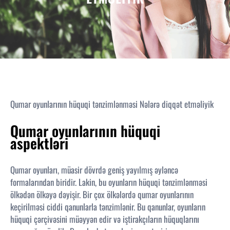
Qumar oyunlarının hüquqi tənzimlənməsi Nələrə diqqət etməliyik
Qumar oyunlarının hüquqi
aspektləri
Qumar oyunları, müasir dövrdə geniş yayılmış əyləncə
formalarından biridir. Lakin, bu oyunların hüquqi tənzimlənməsi
ölkədən ölkəyə dəyişir. Bir çox ölkələrdə qumar oyunlarının
keçirilməsi ciddi qanunlarla tənzimlənir. Bu qanunlar, oyunların
hüquqi çərçivəsini müəyyən edir və iştirakçıların hüquqlarını