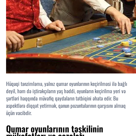
Hüquqi tənzimləmə, yalnız qumar oyunlarının keçirilməsi ilə bağlı
deyil, həm də iştirakçıların yaş həddi, oyunların keçirilmə yeri və
şərtləri haqqında müvafiq qaydaların tətbiqini əhatə edir. Bu
aspektlərə diqqət yetirmək, qanun pozuntularının qarşısını almaq
üçün vacibdir.
Qumar oyunlarının təşkilinin
mükafatları və cəzaları