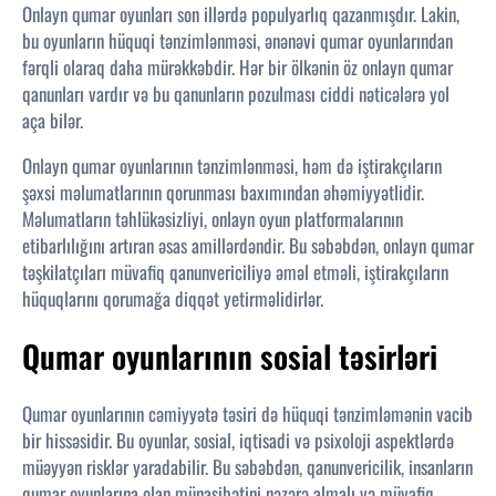
Onlayn qumar oyunları son illərdə populyarlıq qazanmışdır. Lakin,
bu oyunların hüquqi tənzimlənməsi, ənənəvi qumar oyunlarından
fərqli olaraq daha mürəkkəbdir. Hər bir ölkənin öz onlayn qumar
qanunları vardır və bu qanunların pozulması ciddi nəticələrə yol
aça bilər.
Onlayn qumar oyunlarının tənzimlənməsi, həm də iştirakçıların
şəxsi məlumatlarının qorunması baxımından əhəmiyyətlidir.
Məlumatların təhlükəsizliyi, onlayn oyun platformalarının
etibarlılığını artıran əsas amillərdəndir. Bu səbəbdən, onlayn qumar
təşkilatçıları müvafiq qanunvericiliyə əməl etməli, iştirakçıların
hüquqlarını qorumağa diqqət yetirməlidirlər.
Qumar oyunlarının sosial təsirləri
Qumar oyunlarının cəmiyyətə təsiri də hüquqi tənzimləmənin vacib
bir hissəsidir. Bu oyunlar, sosial, iqtisadi və psixoloji aspektlərdə
müəyyən risklər yaradabilir. Bu səbəbdən, qanunvericilik, insanların
qumar oyunlarına olan münasibətini nəzərə almalı və müvafiq