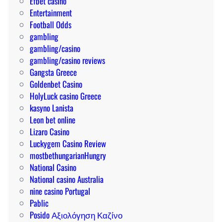
Efbet casino
n
r
Entertainment
á
e
Football Odds
l
a
gambling
á
l
gambling/casino
s
gambling/casino reviews
2
Gangsta Greece
0
Goldenbet Casino
2
HolyLuck casino Greece
6
kasyno Lanista
-
Leon bet online
b
Lizaro Casino
a
Luckygem Casino Review
n
mostbethungarianHungry
National Casino
National casino Australia
nine casino Portugal
Pablic
Posido Αξιολόγηση Καζίνο