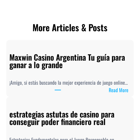
More Articles & Posts
Maxwin Casino Argentina Tu guía para
ganar a lo grande
¡Amigo, si estás buscando la mejor experiencia de juego online…
:
Read More
M
a
estrategias astutas de casino para
x
conseguir poder financiero real
w
i
n
Estrategias Fundamentales para el Juego Responsable en