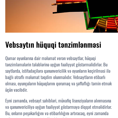
Vebsaytın hüquqi tənzimlənməsi
Qumar oyunlarına dair məlumat verən vebsaytlar, hüquqi
tənzimləmələrin tələblərinə uyğun fəaliyyət göstərməlidirlər. Bu
saytlarda, istifadəçilərə qanunvericilik və oyunların keçirilməsi ilə
bağlı ətraflı məlumat təqdim olunmalıdır. Vebsaytların etibarlı
olması, oyunçuların hüquqlarını qorumaq və şəffaflığı təmin etmək
üçün vacibdir.
Eyni zamanda, vebsayt sahibləri, müvafiq lisenziyaların alınmasına
və qanunvericiliyə uyğun fəaliyyət göstərməyə diqqət etməlidirlər.
Bu, onların peşəkarlığını və etibarlılığını artıracaq, eyni zamanda