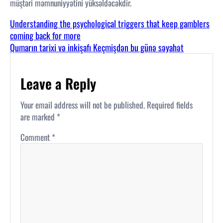
müştəri məmnuniyyətini yüksəldəcəkdir.
Understanding the psychological triggers that keep gamblers
coming back for more
Qumarın tarixi və inkişafı Keçmişdən bu günə səyahət
Leave a Reply
Your email address will not be published.
Required fields
are marked
*
Comment
*