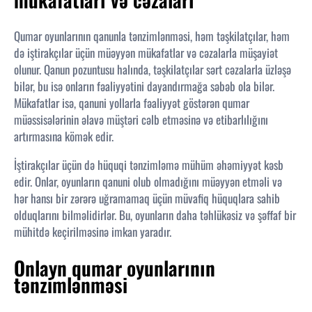
Qumar oyunlarının qanunla tənzimlənməsi, həm təşkilatçılar, həm
də iştirakçılar üçün müəyyən mükafatlar və cəzalarla müşayiət
olunur. Qanun pozuntusu halında, təşkilatçılar sərt cəzalarla üzləşə
bilər, bu isə onların fəaliyyətini dayandırmağa səbəb ola bilər.
Mükafatlar isə, qanuni yollarla fəaliyyət göstərən qumar
müəssisələrinin əlavə müştəri cəlb etməsinə və etibarlılığını
artırmasına kömək edir.
İştirakçılar üçün də hüquqi tənzimləmə mühüm əhəmiyyət kəsb
edir. Onlar, oyunların qanuni olub olmadığını müəyyən etməli və
hər hansı bir zərərə uğramamaq üçün müvafiq hüquqlara sahib
olduqlarını bilməlidirlər. Bu, oyunların daha təhlükəsiz və şəffaf bir
mühitdə keçirilməsinə imkan yaradır.
Onlayn qumar oyunlarının
tənzimlənməsi