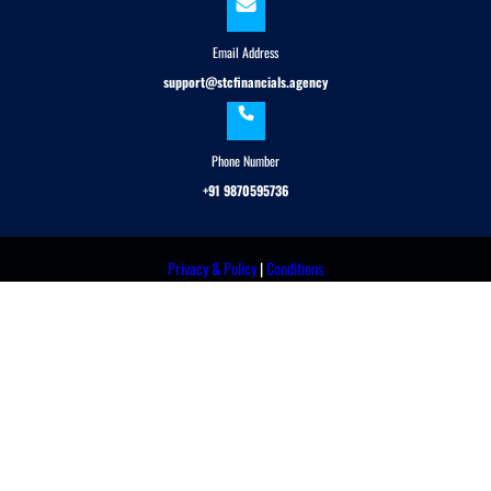
Email Address
support@stcfinancials.agency
Phone Number
+91 9870595736
Privacy & Policy
|
Conditions