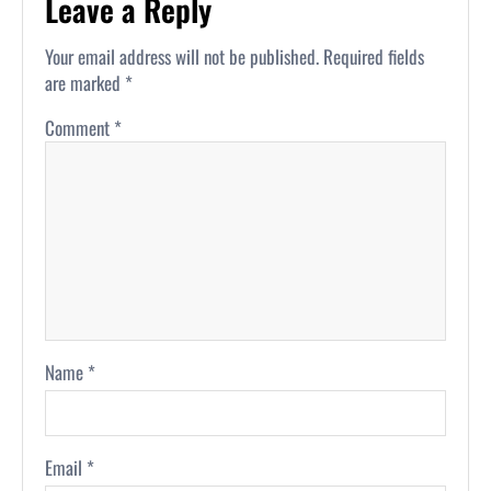
Leave a Reply
Your email address will not be published.
Required fields
are marked
*
Comment
*
Name
*
Email
*