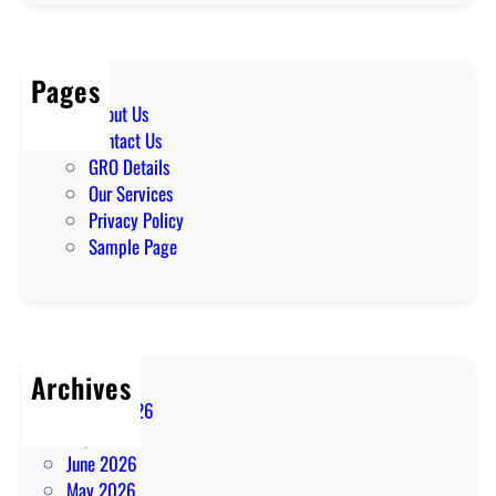
Pages
About Us
Contact Us
GRO Details
Our Services
Privacy Policy
Sample Page
Archives
August 2026
July 2026
June 2026
May 2026