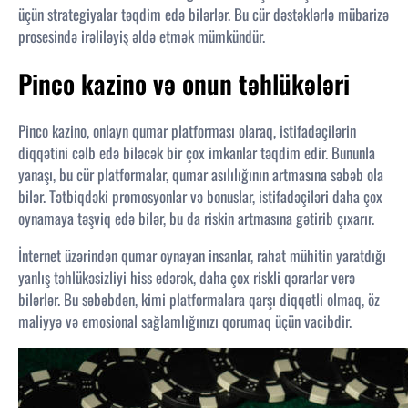
üçün strategiyalar təqdim edə bilərlər. Bu cür dəstəklərlə mübarizə
prosesində irəliləyiş əldə etmək mümkündür.
Pinco kazino və onun təhlükələri
Pinco kazino, onlayn qumar platforması olaraq, istifadəçilərin
diqqətini cəlb edə biləcək bir çox imkanlar təqdim edir. Bununla
yanaşı, bu cür platformalar, qumar asılılığının artmasına səbəb ola
bilər. Tətbiqdəki promosyonlar və bonuslar, istifadəçiləri daha çox
oynamaya təşviq edə bilər, bu da riskin artmasına gətirib çıxarır.
İnternet üzərindən qumar oynayan insanlar, rahat mühitin yaratdığı
yanlış təhlükəsizliyi hiss edərək, daha çox riskli qərarlar verə
bilərlər. Bu səbəbdən, kimi platformalara qarşı diqqətli olmaq, öz
maliyyə və emosional sağlamlığınızı qorumaq üçün vacibdir.