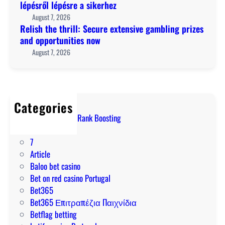
y
i
lépésről lépésre a sikerhez
y
l
l
August 7, 2026
a
e
l
Relish the thrill: Secure extensive gambling prizes
r
d
:
and opportunities now
O
e
S
August 7, 2026
n
r
e
l
i
c
i
n
u
n
l
r
e
Categories
e
e
C
! Marvel Rivals Rank Boosting
m
e
a
1
e
x
s
7
s
t
i
Article
i
e
n
Baloo bet casino
n
n
o
Bet on red casino Portugal
e
s
-
Bet365
k
i
h
Bet365 Επιτραπέζια Παιχνίδια
u
v
o
Betflag betting
m
e
z