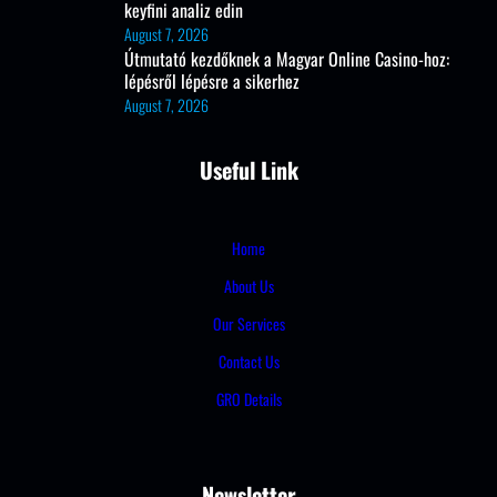
keyfini analiz edin
August 7, 2026
Útmutató kezdőknek a Magyar Online Casino-hoz:
lépésről lépésre a sikerhez
August 7, 2026
Useful Link
Home
About Us
Our Services
Contact Us
GRO Details
Newsletter