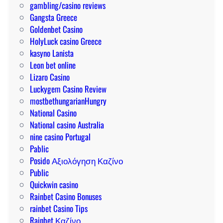
i
gambling/casino reviews
p
k
Gangsta Greece
o
e
Goldenbet Casino
r
r
HolyLuck casino Greece
t
h
kasyno Lanista
u
e
Leon bet online
n
z
Lizaro Casino
i
Luckygem Casino Review
t
mostbethungarianHungry
i
National Casino
e
National casino Australia
s
nine casino Portugal
n
Pablic
o
Posido Αξιολόγηση Καζίνο
w
Public
Quickwin casino
Rainbet Casino Bonuses
rainbet Casino Tips
Rainbet Καζίνο