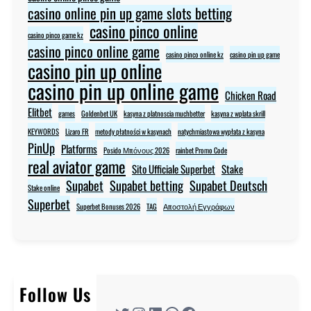
casino online pin up game slots betting
casino pinco online
casino pinco game kz
casino pinco online game
casino pinco online kz
casino pin up game
casino pin up online
casino pin up online game
Chicken Road
Elitbet
games
Goldenbet UK
kasyna z platnoscia muchbetter
kasyna z wplata skrill
KEYWORDS
Lizaro FR
metody płatności w kasynach
natychmiastowa wypłata z kasyna
PinUp
Platforms
Posido Μπόνους 2026
rainbet Promo Code
real aviator game
Sito Ufficiale Superbet
Stake
Supabet
Supabet betting
Supabet Deutsch
Stake online
Superbet
Superbet Bonuses 2026
TAG
Αποστολή Εγγράφων
Follow Us