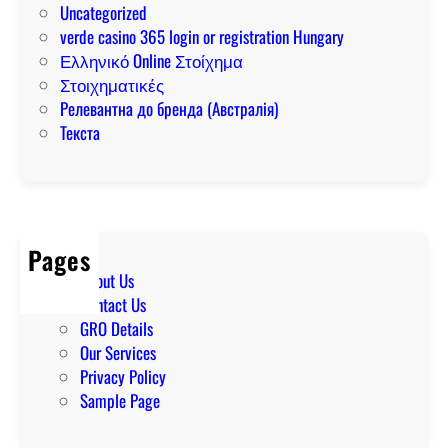
Uncategorized
verde casino 365 login or registration Hungary
Ελληνικό Online Στοίχημα
Στοιχηματικές
Релевантна до бренда (Австралія)
Текста
Pages
About Us
Contact Us
GRO Details
Our Services
Privacy Policy
Sample Page