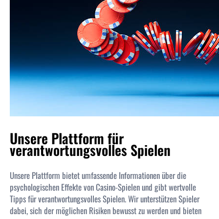
Unsere Plattform für
verantwortungsvolles Spielen
Unsere Plattform bietet umfassende Informationen über die
psychologischen Effekte von Casino-Spielen und gibt wertvolle
Tipps für verantwortungsvolles Spielen. Wir unterstützen Spieler
dabei, sich der möglichen Risiken bewusst zu werden und bieten