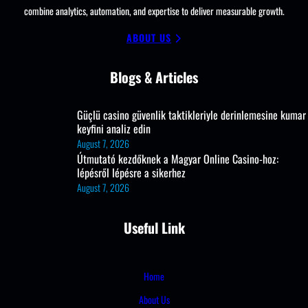
combine analytics, automation, and expertise to deliver measurable growth.
ABOUT US
Blogs & Articles
Güçlü casino güvenlik taktikleriyle derinlemesine kumar
keyfini analiz edin
August 7, 2026
Útmutató kezdőknek a Magyar Online Casino-hoz:
lépésről lépésre a sikerhez
August 7, 2026
Useful Link
Home
About Us