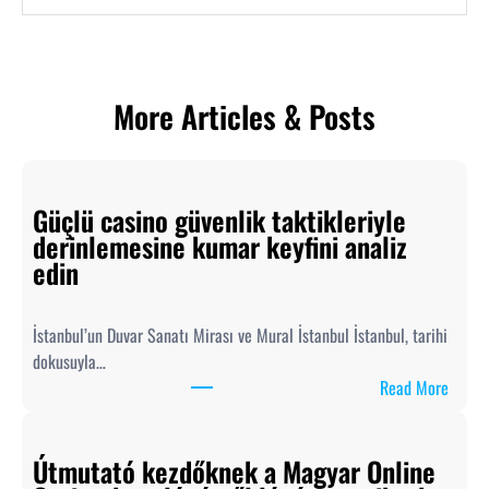
More Articles & Posts
Güçlü casino güvenlik taktikleriyle
derinlemesine kumar keyfini analiz
edin
İstanbul’un Duvar Sanatı Mirası ve Mural İstanbul İstanbul, tarihi
dokusuyla…
:
Read More
G
ü
Útmutató kezdőknek a Magyar Online
ç