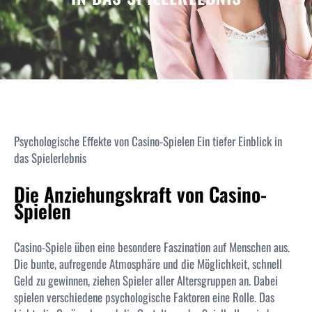
Psychologische Effekte von Casino-Spielen Ein tiefer Einblick in
das Spielerlebnis
Die Anziehungskraft von Casino-
Spielen
Casino-Spiele üben eine besondere Faszination auf Menschen aus.
Die bunte, aufregende Atmosphäre und die Möglichkeit, schnell
Geld zu gewinnen, ziehen Spieler aller Altersgruppen an. Dabei
spielen verschiedene psychologische Faktoren eine Rolle. Das