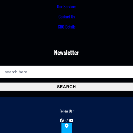
Our Services
Contact Us
GRO Details
Newsletter
S
e
a
SEARCH
r
c
h
Follow Us :
Facebook
Instagram
YouTube