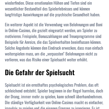
wiederfinden. Diese emotionalen Höhen und Tiefen sind ein
wesentlicher Bestandteil des Spielerlebnisses und können
langfristige Auswirkungen auf die psychische Gesundheit haben.
Ein weiterer Aspekt ist die Verwendung von Belohnungen und Boni
in Online-Casinos, die gezielt eingesetzt werden, um Spieler zu
motivieren. Freispiele, Bonuszahlungen und Treueprogramme sind
Beispiele für Anreize, die das Spielverhalten beeinflussen können.
Solche Angebote können den Eindruck erwecken, dass man einfach
weiterspielen muss, um die „verpassten“ Belohnungen nicht zu
verlieren, was das Risiko einer Spielsucht weiter erhöht.
Die Gefahr der Spielsucht
Spielsucht ist ein ernsthaftes psychologisches Problem, das oft
schleichend entsteht. Spieler beginnen in der Regel harmlos, doch
der Drang, immer mehr zu spielen, kann schnell überhandnehmen.
Die ständige Verfügbarkeit von Online-Casinos macht es einfacher,
impulsiv zu spielen und die eigenen Grenzen zu ignorieren. Es ist