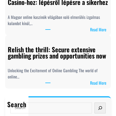
Casino-hoz: lépésről lépésre a sikerhez
l
ü
c
A Magyar online kaszinók világában való elmerülés izgalmas
a
kalandot kínál,…
s
:
Read More
i
Ú
n
t
o
Relish the thrill: Secure extensive
m
g
gambling prizes and opportunities now
u
ü
t
v
a
e
Unlocking the Excitement of Online Gambling The world of
t
n
online…
ó
l
:
Read More
k
i
R
e
k
e
z
t
l
Search
d
S
a
i
ő
e
k
s