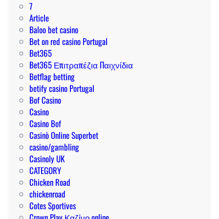
s
7
s
t
i
Article
i
e
n
Baloo bet casino
n
n
o
Bet on red casino Portugal
e
s
-
Bet365
k
i
h
Bet365 Επιτραπέζια Παιχνίδια
u
v
o
Betflag betting
m
e
z
betify casino Portugal
a
g
:
Bof Casino
r
a
l
Casino
k
m
é
Casino Bof
e
b
p
Casinò Online Superbet
y
l
é
casino/gambling
f
i
s
Casinoly UK
i
n
r
CATEGORY
n
g
ő
Chicken Road
i
p
l
chickenroad
a
r
l
Cotes Sportives
n
i
é
Crown Play Καζίνο online