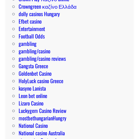
a
z
p
Crowngreen καζίνο Ελλάδα
l
e
é
dolly casinos Hungary
i
s
s
Efbet casino
z
a
r
Entertainment
e
n
e
Football Odds
d
d
a
gambling
i
o
s
gambling/casino
n
p
i
gambling/casino reviews
p
k
Gangsta Greece
o
e
Goldenbet Casino
r
r
HolyLuck casino Greece
t
h
kasyno Lanista
u
e
Leon bet online
n
z
Lizaro Casino
i
Luckygem Casino Review
t
mostbethungarianHungry
i
National Casino
e
National casino Australia
s