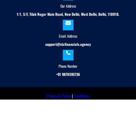
Our Address
1/1, S/F, Tilak Nagar Main Road, New Delhi, West Delhi, Delhi, 110018.
Email Address
support@stcfinancials.agency
Phone Number
+91 9870595736
Privacy & Policy
|
Conditions