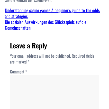
Sie die Vielfalt der Casino-Welt.
Understanding casino games A beginner's guide to the odds
and strategies
Die sozialen Auswirkungen des Glücksspiels auf die
Gemeinschaften
Leave a Reply
Your email address will not be published.
Required fields
are marked
*
Comment
*