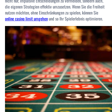
nicht nur, impulsive Entscheidungen zu vermeiden, sondern auch,
die eigenen Strategien effektiv umzusetzen. Wenn Sie die Freiheit
nutzen möchten, ohne Einschränkungen zu spielen, können Sie
online casino limit umgehen
und so Ihr Spielerlebnis optimieren.