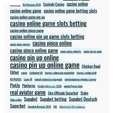
casino online
Betting
Casinoly Casino
Bof Bonuses 2026
casino online game
casino online game betting slots
casino online game pin up
casino online game slots betting
casino online pinco game
casino online pin up game slots betting
casino pinco online
casino pinco game kz
casino pinco online game
casino pinco online kz
casino pin up game
casino pin up online
casino pin up online game
Chicken Road
Elitbet
games
Goldenbet UK
kasyna z platnoscia muchbetter
kasyna z wplata skrill
KEYWORDS
Lizaro FR
metody płatności w kasynach
natychmiastowa wypłata z kasyna
PinUp
Platforms
Posido Μπόνους 2026
rainbet Promo Code
real aviator game
Sito Ufficiale Superbet
Stake
Supabet
Supabet betting
Supabet Deutsch
Stake online
Superbet
Superbet Bonuses 2026
TAG
Αποστολή Εγγράφων