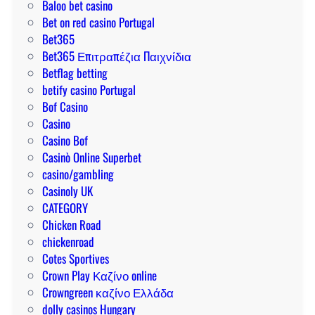
e
Baloo bet casino
t
n
p
Bet on red casino Portugal
h
l
o
Bet365
o
i
k
Bet365 Επιτραπέζια Παιχνίδια
d
n
i
Betflag betting
s
e
e
betify casino Portugal
a
p
s
Bof Casino
n
o
N
Casino
d
k
Z
Casino Bof
f
i
:
Casinò Online Superbet
a
e
t
casino/gambling
s
s
i
Casinoly UK
t
t
p
CATEGORY
p
o
s
Chicken Road
a
t
f
chickenroad
y
r
o
Cotes Sportives
o
y
r
Crown Play Καζίνο online
u
a
w
Crowngreen καζίνο Ελλάδα
t
n
i
dolly casinos Hungary
s