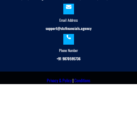
Email Address
support@stcfinancials.agency
Phone Number
+91 9870595736
Privacy & Policy
|
Conditions