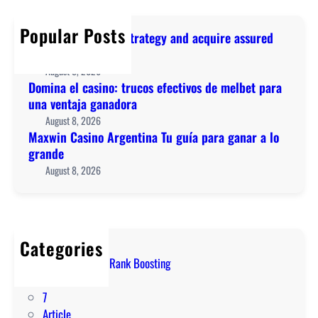
:
c
y
a
t
h
a
Popular Posts
s
Polish your casino strategy and acquire assured
r
n
i
lucky pari insights
u
d
n
August 8, 2026
c
a
o
Domina el casino: trucos efectivos de melbet para
o
c
A
una ventaja ganadora
s
q
r
August 8, 2026
e
u
g
Maxwin Casino Argentina Tu guía para ganar a lo
f
i
e
grande
e
r
n
August 8, 2026
c
e
t
t
a
i
i
s
n
v
s
a
o
Categories
u
T
s
! Marvel Rivals Rank Boosting
r
u
d
1
e
g
e
7
d
u
m
Article