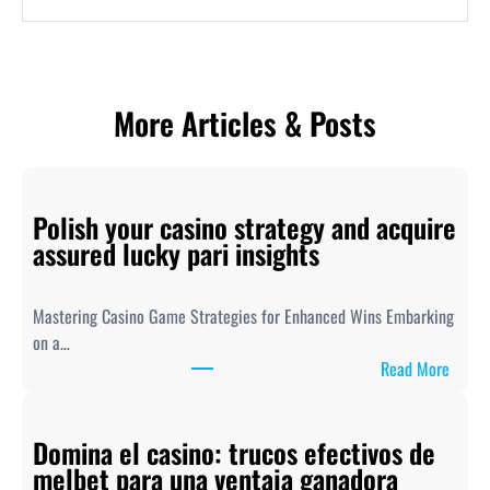
More Articles & Posts
Polish your casino strategy and acquire
assured lucky pari insights
Mastering Casino Game Strategies for Enhanced Wins Embarking
on a…
:
Read More
P
o
Domina el casino: trucos efectivos de
l
melbet para una ventaja ganadora
i