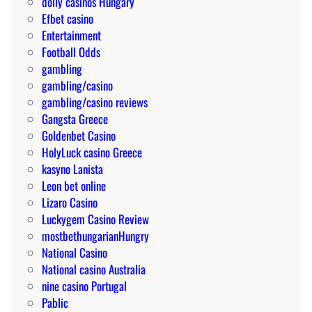
dolly casinos Hungary
e
g
Efbet casino
a
Entertainment
n
Football Odds
a
gambling
d
gambling/casino
o
gambling/casino reviews
r
Gangsta Greece
a
Goldenbet Casino
HolyLuck casino Greece
kasyno Lanista
Leon bet online
Lizaro Casino
Luckygem Casino Review
mostbethungarianHungry
National Casino
National casino Australia
nine casino Portugal
Pablic