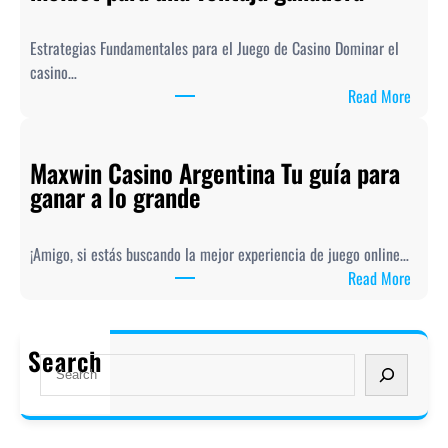
s
h
Estrategias Fundamentales para el Juego de Casino Dominar el
y
casino…
o
:
Read More
u
D
r
o
c
Maxwin Casino Argentina Tu guía para
m
a
ganar a lo grande
i
s
n
i
a
n
¡Amigo, si estás buscando la mejor experiencia de juego online…
e
o
:
Read More
l
s
M
c
t
a
a
r
x
Search
s
S
a
w
i
e
t
i
n
a
e
n
o
r
g
C