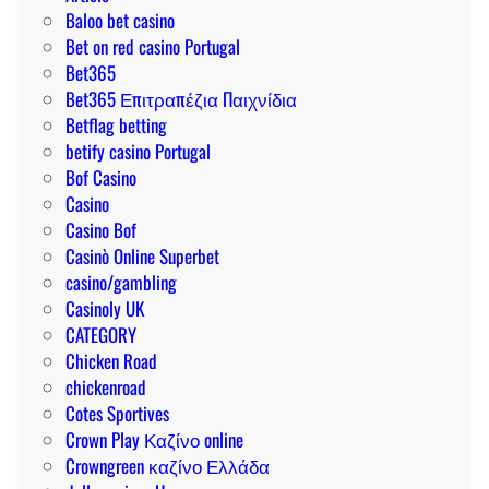
l
í
e
Baloo bet casino
u
a
l
Bet on red casino Portugal
c
p
b
Bet365
k
a
e
Bet365 Επιτραπέζια Παιχνίδια
y
r
t
Betflag betting
p
a
p
betify casino Portugal
a
g
a
Bof Casino
r
a
r
Casino
i
n
a
Casino Bof
i
a
u
Casinò Online Superbet
n
r
n
casino/gambling
s
a
a
Casinoly UK
i
l
v
CATEGORY
g
o
e
Chicken Road
h
g
n
chickenroad
t
r
t
Cotes Sportives
s
a
a
Crown Play Καζίνο online
n
j
Crowngreen καζίνο Ελλάδα
d
a