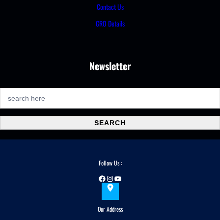
Contact Us
GRO Details
Newsletter
S
e
a
SEARCH
r
c
h
Follow Us :
Facebook
Instagram
YouTube
Our Address