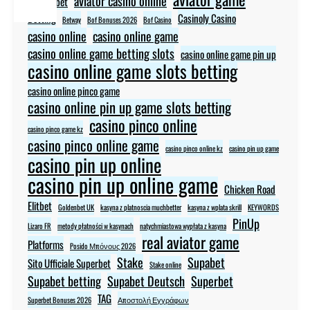
aviator casino online
aviator bet
Betting
Casinoly Casino
Betway
Bof Bonuses 2026
Bof Casino
casino online
casino online game
casino online game betting slots
casino online game pin up
casino online game slots betting
casino online pinco game
casino online pin up game slots betting
casino pinco online
casino pinco game kz
casino pinco online game
casino pinco online kz
casino pin up game
casino pin up online
casino pin up online game
Chicken Road
Elitbet
Goldenbet UK
kasyna z platnoscia muchbetter
kasyna z wplata skrill
KEYWORDS
PinUp
Lizaro FR
metody płatności w kasynach
natychmiastowa wypłata z kasyna
real aviator game
Platforms
Posido Μπόνους 2026
Stake
Supabet
Sito Ufficiale Superbet
Stake online
Supabet betting
Supabet Deutsch
Superbet
TAG
Superbet Bonuses 2026
Αποστολή Εγγράφων