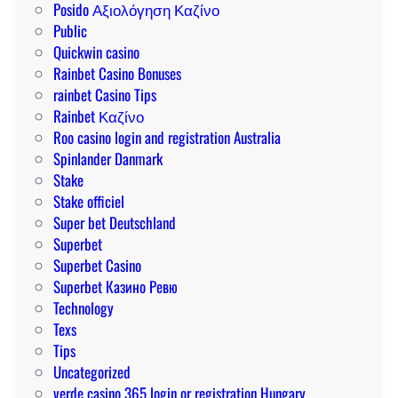
Posido Αξιολόγηση Καζίνο
Public
Quickwin casino
Rainbet Casino Bonuses
rainbet Casino Tips
Rainbet Καζίνο
Roo casino login and registration Australia
Spinlander Danmark
Stake
Stake officiel
Super bet Deutschland
Superbet
Superbet Casino
Superbet Казино Ревю
Technology
Texs
Tips
Uncategorized
verde casino 365 login or registration Hungary