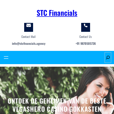
Skip
to
STC Financials
content
Contact Mail
Contact Us
info@stcfinancials.agency
+91 9870505736
S
e
a
r
c
h
ONTDEK DE GEHEIMEN VAN DE BESTE
VEGASHERO CASINO GOKKASTEN