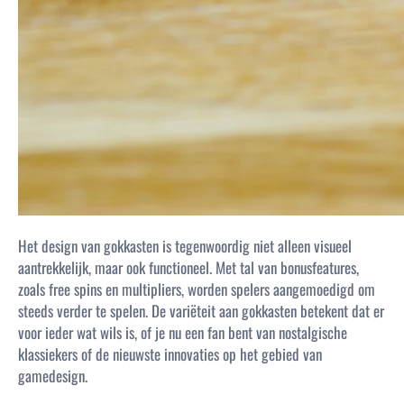
Het design van gokkasten is tegenwoordig niet alleen visueel
aantrekkelijk, maar ook functioneel. Met tal van bonusfeatures,
zoals free spins en multipliers, worden spelers aangemoedigd om
steeds verder te spelen. De variëteit aan gokkasten betekent dat er
voor ieder wat wils is, of je nu een fan bent van nostalgische
klassiekers of de nieuwste innovaties op het gebied van
gamedesign.