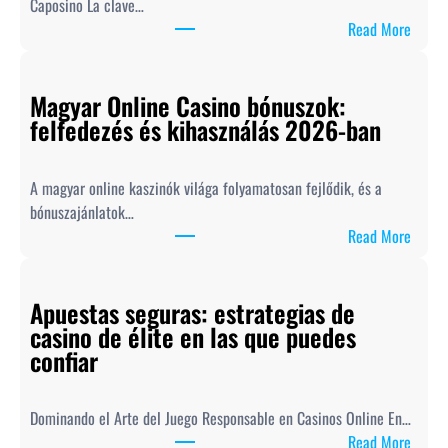
Caposino La clave…
:
Read More
e
s
Magyar Online Casino bónuszok:
t
felfedezés és kihasználás 2026-ban
r
a
t
A magyar online kaszinók világa folyamatosan fejlődik, és a
e
bónuszajánlatok…
g
:
Read More
i
M
a
a
s
Apuestas seguras: estrategias de
g
a
casino de élite en las que puedes
y
s
confiar
a
t
r
u
O
t
Dominando el Arte del Juego Responsable en Casinos Online En…
n
a
:
Read More