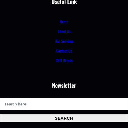
Useful Link
Home
About Us
Our Services
Contact Us
GRO Details
Newsletter
S
e
a
SEARCH
r