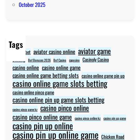
October 2025
Tags
aviator game
aviator casino online
aviator bet
Betting
Casinoly Casino
Bof Bonuses 2026
Bof Casino
caposino
casino online
casino online game
casino online game betting slots
casino online game pin up
casino online game slots betting
casino online pinco game
casino online pin up game slots betting
casino pinco online
casino pinco game kz
casino pinco online game
casino pinco online kz
casino pin up game
casino pin up online
casino pin up online game
Chicken Road