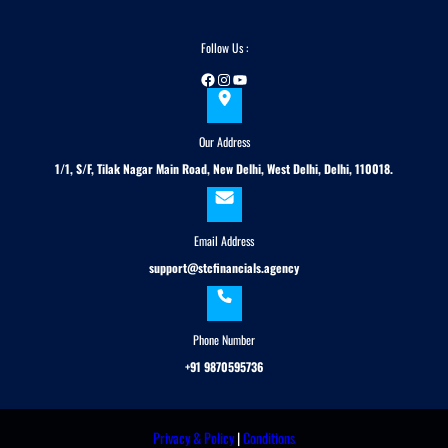
c
h
Follow Us :
Facebook
Instagram
YouTube
Our Address
1/1, S/F, Tilak Nagar Main Road, New Delhi, West Delhi, Delhi, 110018.
Email Address
support@stcfinancials.agency
Phone Number
+91 9870595736
Privacy & Policy
|
Conditions