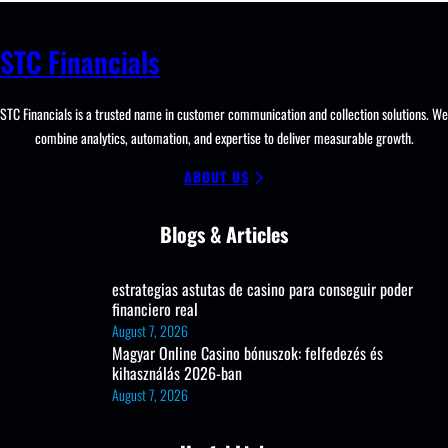
STC Financials
STC Financials is a trusted name in customer communication and collection solutions. We
combine analytics, automation, and expertise to deliver measurable growth.
ABOUT US
Blogs & Articles
estrategias astutas de casino para conseguir poder
financiero real
August 7, 2026
Magyar Online Casino bónuszok: felfedezés és
kihasználás 2026-ban
August 7, 2026