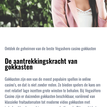
Ontdek de geheimen van de beste Vegashero casino gokkasten
De aantrekkingskracht van
gokkasten
Gokkasten zijn een van de meest populaire spellen in online
casino’s, en dat is niet zonder reden. Ze bieden spelers de kans om
met relatief lage inzetten grote winsten te behalen. Bij VegasHero
Casino zijn er duizenden gokkasten beschikbaar, variërend van
klassieke fruitautomaten tot moderne video gokkasten met