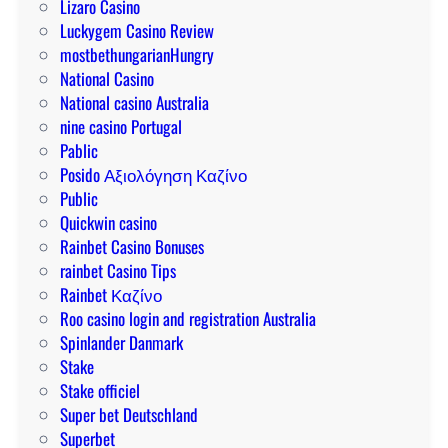
Lizaro Casino
c
Luckygem Casino Review
o
mostbethungarianHungry
n
National Casino
f
National casino Australia
i
nine casino Portugal
a
Pablic
r
Posido Αξιολόγηση Καζίνο
Public
Quickwin casino
Rainbet Casino Bonuses
rainbet Casino Tips
Rainbet Καζίνο
Roo casino login and registration Australia
Spinlander Danmark
Stake
Stake officiel
Super bet Deutschland
Superbet