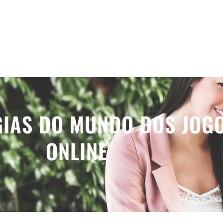
ABOUT US
CONTACT U
GIAS DO MUNDO DOS JOG
ONLINE