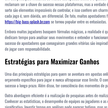
reclamam ser a chave do sucesso nessas plataformas, mas a verdade é 
sorte são elementos impossíveis de controlar, e isso confere um charm
cada jogo é, sem dúvida, um diferencial. De fato, muitos apostadores
https://big-bass-splash.br.com
se tornou popular entre os entusiastas.
Embora muitos jogadores busquem fórmulas mágicas, a realidade é que
dedicam tempo para analisar seus movimentos e entender o funcionam
sucesso de apostadores que conseguiram grandes vitórias são inspi
de jogar com responsabilidade.
Estratégias para Maximizar Ganhos
Uma das principais estratégias para quem se aventura em apostas onli
orçamento específico para jogar e nunca ultrapassar esse limite. O co
sucesso a longo prazo. Além disso, ter consciência dos momentos de pa
Outra abordagem eficiente é a realização de pesquisas antes de realiz
Conhecer as estatísticas, o desempenho de equipes ou jogadores e a
significativa. Investir tempo em análises pode parecer tedioso, mas 