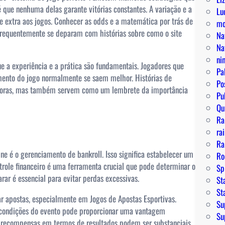
que nenhuma delas garante vitórias constantes. A variação e a
Lu
e extra aos jogos. Conhecer as odds e a matemática por trás de
mo
 frequentemente se deparam com histórias sobre como o site
Na
Na
ni
 a experiência e a prática são fundamentais. Jogadores que
Pa
ento do jogo normalmente se saem melhor. Histórias de
Po
radoras, mas também servem como um lembrete da importância
Pu
Qu
Ra
ra
Ra
ne é o gerenciamento de bankroll. Isso significa estabelecer um
Ro
ntrole financeiro é uma ferramenta crucial que pode determinar o
Sp
rar é essencial para evitar perdas excessivas.
St
St
ar apostas, especialmente em Jogos de Apostas Esportivas.
Su
s condições do evento pode proporcionar uma vantagem
Su
as recompensas em termos de resultados podem ser substanciais.