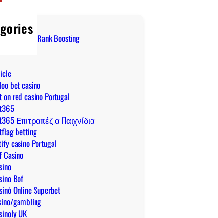
gories
Marvel Rivals Rank Boosting
ticle
loo bet casino
t on red casino Portugal
t365
t365 Επιτραπέζια Παιχνίδια
tflag betting
tify casino Portugal
f Casino
sino
sino Bof
sinò Online Superbet
sino/gambling
sinoly UK