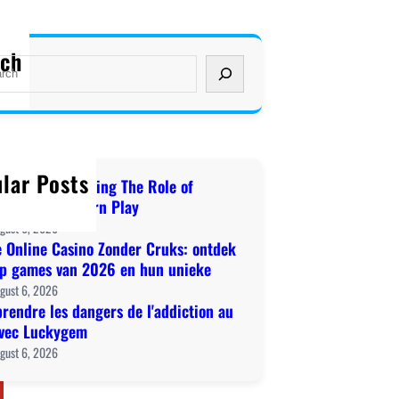
rch
lar Posts
sforming Gambling The Role of
nology in Modern Play
gust 6, 2026
e Online Casino Zonder Cruks: ontdek
op games van 2026 en hun unieke
gust 6, 2026
rendre les dangers de l'addiction au
avec Luckygem
gust 6, 2026