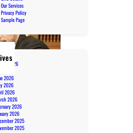
Our Services
Privacy Policy
Sample Page
ives
gust 2026
ly 2026
ne 2026
y 2026
ril 2026
rch 2026
bruary 2026
nuary 2026
cember 2025
vember 2025