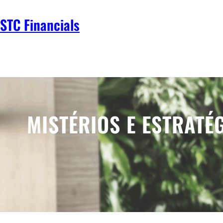
Skip
to
STC Financials
content
HOME
OUR SERVICES
MISTÉRIOS E ESTRATÉ