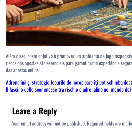
Além disso, nosso objetivo é promover um ambiente de jogo responsáv
riscos das apostas são essenciais para garantir uma experiência segura
das apostas online!
Adrenalină și strategie Jocurile de noroc care îți pot schimba dest
Il fascino delle scommesse tra rischio e adrenalina nel mondo del
Leave a Reply
Your email address will not be published.
Required fields are mar