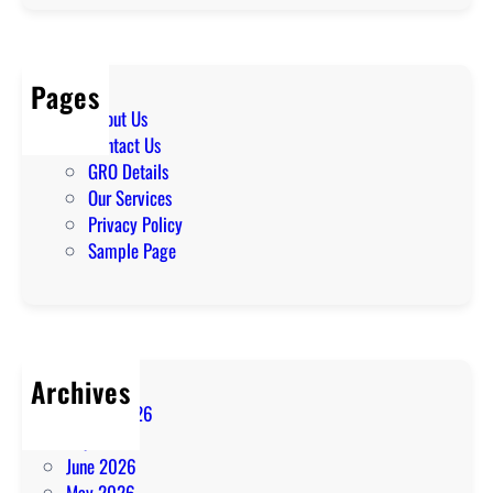
Pages
About Us
Contact Us
GRO Details
Our Services
Privacy Policy
Sample Page
Archives
August 2026
July 2026
June 2026
May 2026