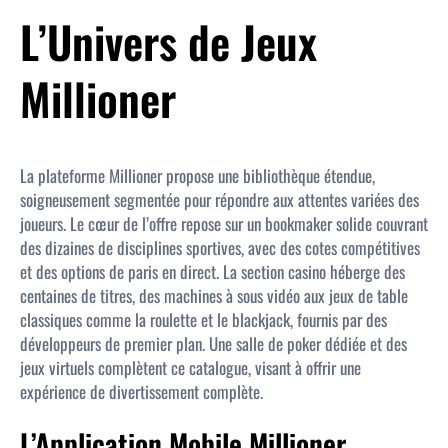
L’Univers de Jeux
Millioner
La plateforme Millioner propose une bibliothèque étendue,
soigneusement segmentée pour répondre aux attentes variées des
joueurs. Le cœur de l’offre repose sur un bookmaker solide couvrant
des dizaines de disciplines sportives, avec des cotes compétitives
et des options de paris en direct. La section casino héberge des
centaines de titres, des machines à sous vidéo aux jeux de table
classiques comme la roulette et le blackjack, fournis par des
développeurs de premier plan. Une salle de poker dédiée et des
jeux virtuels complètent ce catalogue, visant à offrir une
expérience de divertissement complète.
L’Application Mobile Millioner