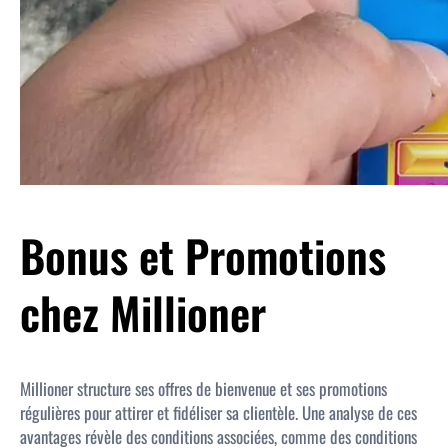
Bonus et Promotions
chez Millioner
Millioner structure ses offres de bienvenue et ses promotions
régulières pour attirer et fidéliser sa clientèle. Une analyse de ces
avantages révèle des conditions associées, comme des conditions