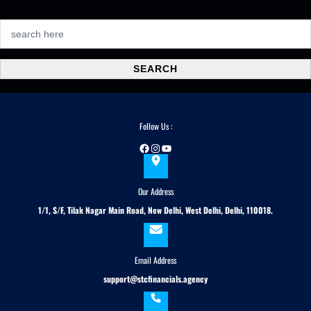
S
e
a
SEARCH
r
c
h
Follow Us :
Facebook
Instagram
YouTube
Our Address
1/1, S/F, Tilak Nagar Main Road, New Delhi, West Delhi, Delhi, 110018.
Email Address
support@stcfinancials.agency