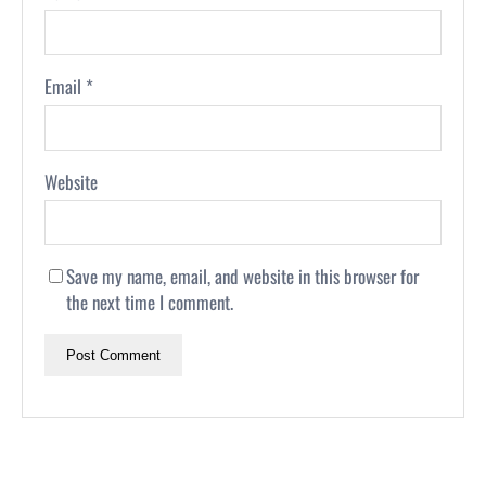
Email
*
Website
Save my name, email, and website in this browser for
the next time I comment.