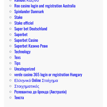
n
Roo casino login and registration Australia
Spinlander Danmark
Stake
Stake officiel
Super bet Deutschland
Superbet
Superbet Casino
Superbet Казино Ревю
Technology
Texs
Tips
Uncategorized
verde casino 365 login or registration Hungary
Ελληνικό Online Στοίχημα
Στοιχηματικές
Релевантна до бренда (Австралія)
Текста