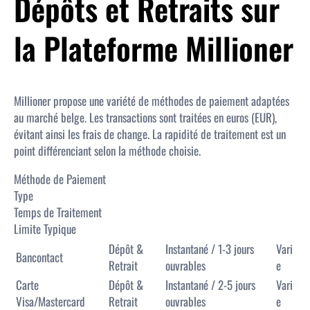
Dépôts et Retraits sur
la Plateforme Millioner
Millioner propose une variété de méthodes de paiement adaptées
au marché belge. Les transactions sont traitées en euros (EUR),
évitant ainsi les frais de change. La rapidité de traitement est un
point différenciant selon la méthode choisie.
Méthode de Paiement
Type
Temps de Traitement
Limite Typique
Dépôt &
Instantané / 1-3 jours
Vari
Bancontact
Retrait
ouvrables
e
Carte
Dépôt &
Instantané / 2-5 jours
Vari
Visa/Mastercard
Retrait
ouvrables
e