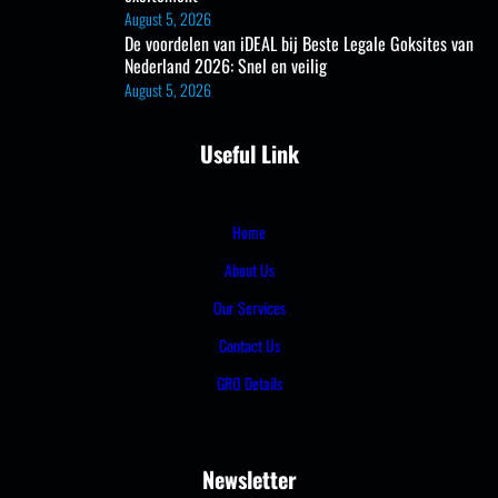
August 5, 2026
De voordelen van iDEAL bij Beste Legale Goksites van
Nederland 2026: Snel en veilig
August 5, 2026
Useful Link
Home
About Us
Our Services
Contact Us
GRO Details
Newsletter