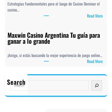
Estrategias Fundamentales para el Juego de Casino Dominar el
y
casino…
o
:
Read More
u
D
r
o
c
Maxwin Casino Argentina Tu guía para
m
a
ganar a lo grande
i
s
n
i
a
n
¡Amigo, si estás buscando la mejor experiencia de juego online…
e
o
:
Read More
l
s
M
c
t
a
a
r
x
Search
s
S
a
w
i
e
t
i
n
a
e
n
o
r
g
C
:
c
y
a
t