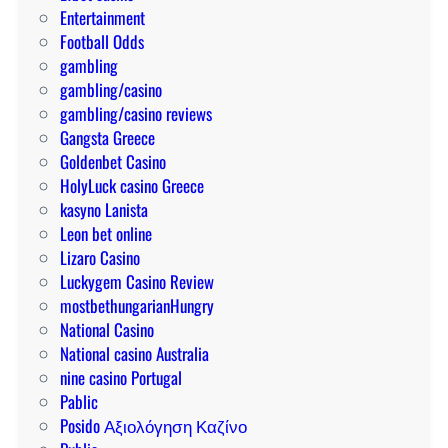
a
Entertainment
n
Football Odds
a
gambling
d
gambling/casino
o
gambling/casino reviews
r
Gangsta Greece
a
Goldenbet Casino
HolyLuck casino Greece
kasyno Lanista
Leon bet online
Lizaro Casino
Luckygem Casino Review
mostbethungarianHungry
National Casino
National casino Australia
nine casino Portugal
Pablic
Posido Αξιολόγηση Καζίνο