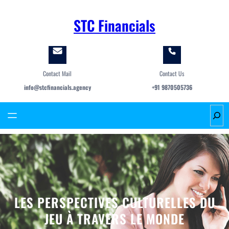
Skip
to
STC Financials
content
Contact Mail
Contact Us
info@stcfinancials.agency
+91 9870505736
S
e
a
r
c
h
LES PERSPECTIVES CULTURELLES DU
JEU À TRAVERS LE MONDE