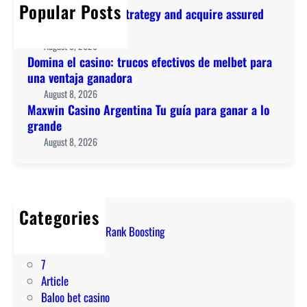
h
a
Popular Posts
s
Polish your casino strategy and acquire assured
r
n
i
lucky pari insights
u
d
n
August 8, 2026
c
a
o
Domina el casino: trucos efectivos de melbet para
o
c
A
una ventaja ganadora
s
q
r
August 8, 2026
e
u
g
Maxwin Casino Argentina Tu guía para ganar a lo
f
i
e
grande
e
r
n
August 8, 2026
c
e
t
t
a
i
i
s
n
v
s
a
o
Categories
u
T
s
! Marvel Rivals Rank Boosting
r
u
d
1
e
g
e
7
d
u
m
Article
l
í
e
Baloo bet casino
u
a