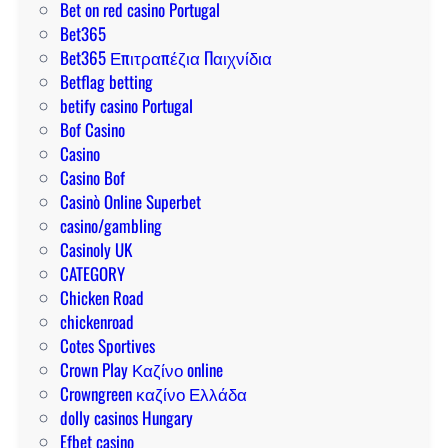
l
Bet on red casino Portugal
c
p
b
Bet365
k
a
e
Bet365 Επιτραπέζια Παιχνίδια
y
r
t
Betflag betting
p
a
p
betify casino Portugal
a
g
a
Bof Casino
r
a
r
Casino
i
n
a
Casino Bof
i
a
u
Casinò Online Superbet
n
r
n
casino/gambling
s
a
a
Casinoly UK
i
l
v
CATEGORY
g
o
e
Chicken Road
h
g
n
chickenroad
t
r
t
Cotes Sportives
s
a
a
Crown Play Καζίνο online
n
j
Crowngreen καζίνο Ελλάδα
d
a
dolly casinos Hungary
e
g
Efbet casino