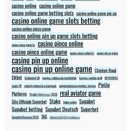
casino online
casino online game
casino online game betting slots
casino online game pin up
casino online game slots betting
casino online pinco game
casino online pin up game slots betting
casino pinco online
casino pinco game kz
casino pinco online game
casino pinco online kz
casino pin up game
casino pin up online
casino pin up online game
Chicken Road
Elitbet
Goldenbet UK
kasyna z platnoscia muchbetter
kasyna z wplata skrill
KEYWORDS
PinUp
Lizaro FR
metody płatności w kasynach
natychmiastowa wypłata z kasyna
real aviator game
Platforms
Posido Μπόνους 2026
Stake
Supabet
Sito Ufficiale Superbet
Stake online
Supabet betting
Supabet Deutsch
Superbet
TAG
Superbet Bonuses 2026
Αποστολή Εγγράφων