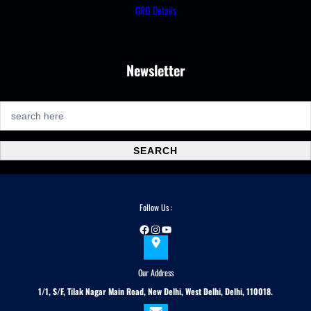
GRO Details
Newsletter
S
e
a
SEARCH
r
c
h
Follow Us :
Facebook
Instagram
YouTube
Our Address
1/1, S/F, Tilak Nagar Main Road, New Delhi, West Delhi, Delhi, 110018.