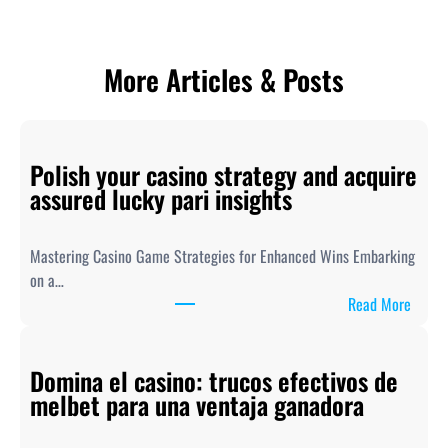
More Articles & Posts
Polish your casino strategy and acquire
assured lucky pari insights
Mastering Casino Game Strategies for Enhanced Wins Embarking
on a…
:
Read More
P
o
Domina el casino: trucos efectivos de
l
melbet para una ventaja ganadora
i
s
h