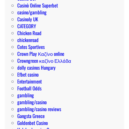
i
a
u
Casinò Online Superbet
n
r
n
casino/gambling
s
a
a
Casinoly UK
i
l
v
CATEGORY
g
o
e
Chicken Road
h
g
n
chickenroad
t
r
t
Cotes Sportives
s
a
a
Crown Play Καζίνο online
n
j
Crowngreen καζίνο Ελλάδα
d
a
dolly casinos Hungary
e
g
Efbet casino
a
Entertainment
n
Football Odds
a
gambling
d
gambling/casino
o
gambling/casino reviews
r
Gangsta Greece
a
Goldenbet Casino