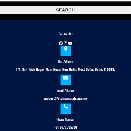
a
SEARCH
r
c
h
Follow Us :
Facebook
Instagram
YouTube
Our Address
1/1, S/F, Tilak Nagar Main Road, New Delhi, West Delhi, Delhi, 110018.
Email Address
support@stcfinancials.agency
Phone Number
+91 9870595736