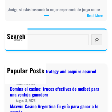
i
a
n
¡Amigo, si estás buscando la mejor experiencia de juego online…
e
o
:
Read More
l
s
M
c
t
a
a
r
x
Search
s
S
a
w
i
e
t
i
n
a
e
n
o
r
g
C
:
c
y
a
t
h
a
Popular Posts
s
Polish your casino strategy and acquire assured
r
n
i
lucky pari insights
u
d
n
August 8, 2026
c
a
o
Domina el casino: trucos efectivos de melbet para
o
c
A
una ventaja ganadora
s
q
r
August 8, 2026
e
u
g
Maxwin Casino Argentina Tu guía para ganar a lo
f
i
e