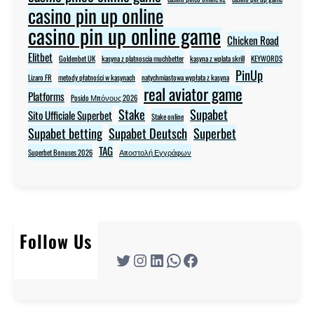
casino pin up online
casino pin up online game
Chicken Road
Elitbet
Goldenbet UK
kasyna z platnoscia muchbetter
kasyna z wplata skrill
KEYWORDS
PinUp
Lizaro FR
metody płatności w kasynach
natychmiastowa wypłata z kasyna
real aviator game
Platforms
Posido Μπόνους 2026
Stake
Supabet
Sito Ufficiale Superbet
Stake online
Supabet betting
Supabet Deutsch
Superbet
TAG
Superbet Bonuses 2026
Αποστολή Εγγράφων
Follow Us
Twitter
Instagram
LinkedIn
WhatsApp
Facebook