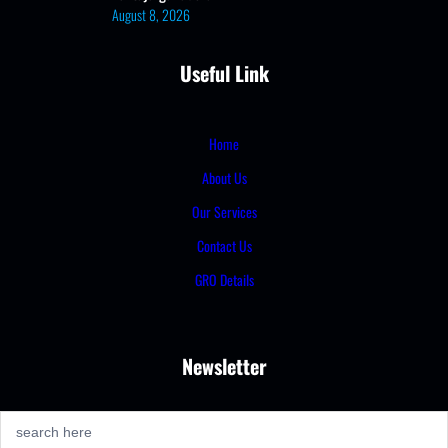
August 8, 2026
Useful Link
Home
About Us
Our Services
Contact Us
GRO Details
Newsletter
S
e