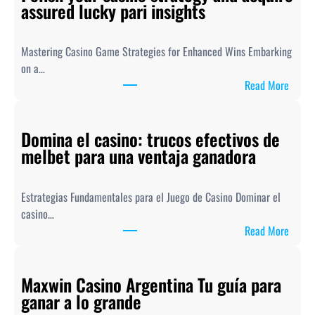
assured lucky pari insights
Mastering Casino Game Strategies for Enhanced Wins Embarking
on a…
:
Read More
P
o
Domina el casino: trucos efectivos de
l
melbet para una ventaja ganadora
i
s
h
Estrategias Fundamentales para el Juego de Casino Dominar el
y
casino…
o
:
Read More
u
D
r
o
c
Maxwin Casino Argentina Tu guía para
m
a
ganar a lo grande
i
s
n