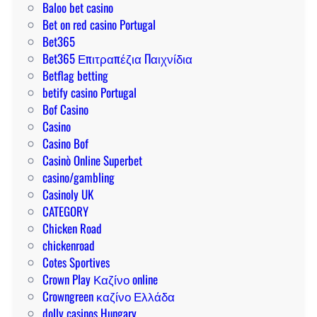
G
Baloo bet casino
g
e
o
Bet on red casino Portugal
u
r
k
Bet365
i
l
s
Bet365 Επιτραπέζια Παιχνίδια
d
i
i
Betflag betting
e
j
t
betify casino Portugal
t
k
e
Bof Casino
o
e
s
Casino
e
c
v
Casino Bof
x
a
a
Casinò Online Superbet
c
s
n
casino/gambling
i
i
N
Casinoly UK
t
n
e
CATEGORY
e
o
d
Chicken Road
m
s
e
chickenroad
e
t
r
Cotes Sportives
n
r
l
Crown Play Καζίνο online
t
a
a
Crowngreen καζίνο Ελλάδα
t
n
dolly casinos Hungary