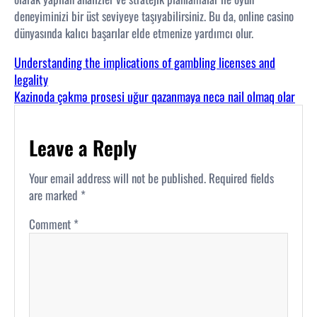
deneyiminizi bir üst seviyeye taşıyabilirsiniz. Bu da, online casino
dünyasında kalıcı başarılar elde etmenize yardımcı olur.
Understanding the implications of gambling licenses and
legality
Kazinoda çəkmə prosesi uğur qazanmaya necə nail olmaq olar
Leave a Reply
Your email address will not be published.
Required fields
are marked
*
Comment
*