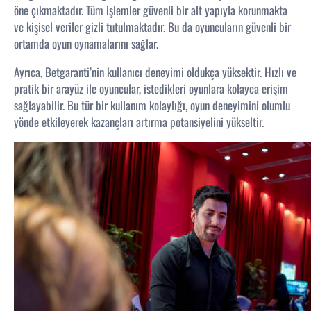
öne çıkmaktadır. Tüm işlemler güvenli bir alt yapıyla korunmakta
ve kişisel veriler gizli tutulmaktadır. Bu da oyuncuların güvenli bir
ortamda oyun oynamalarını sağlar.
Ayrıca, Betgaranti’nin kullanıcı deneyimi oldukça yüksektir. Hızlı ve
pratik bir arayüz ile oyuncular, istedikleri oyunlara kolayca erişim
sağlayabilir. Bu tür bir kullanım kolaylığı, oyun deneyimini olumlu
yönde etkileyerek kazançları artırma potansiyelini yükseltir.