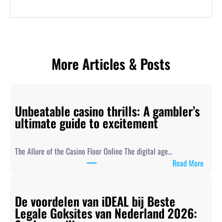
More Articles & Posts
Unbeatable casino thrills: A gambler’s
ultimate guide to excitement
The Allure of the Casino Floor Online The digital age…
:
Read More
U
n
De voordelen van iDEAL bij Beste
b
Legale Goksites van Nederland 2026:
e