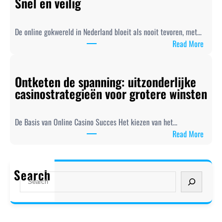
Snel en veilig
a
t
a
De online gokwereld in Nederland bloeit als nooit tevoren, met…
b
:
Read More
l
D
e
e
c
Ontketen de spanning: uitzonderlijke
v
a
casinostrategieën voor grotere winsten
o
s
o
i
r
n
De Basis van Online Casino Succes Het kiezen van het…
d
o
:
Read More
e
t
O
l
h
n
e
r
t
Search
n
S
i
k
v
e
l
e
a
a
l
t
n
r
s
e
i