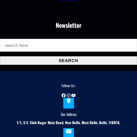
Newsletter
S
e
a
SEARCH
r
c
h
Follow Us :
Facebook
Instagram
YouTube
Our Address
1/1, S/F, Tilak Nagar Main Road, New Delhi, West Delhi, Delhi, 110018.