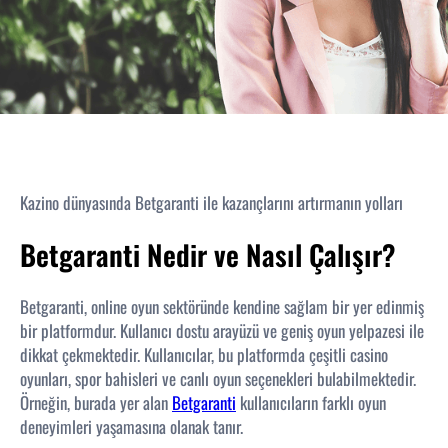
Kazino dünyasında Betgaranti ile kazançlarını artırmanın yolları
Betgaranti Nedir ve Nasıl Çalışır?
Betgaranti, online oyun sektöründe kendine sağlam bir yer edinmiş
bir platformdur. Kullanıcı dostu arayüzü ve geniş oyun yelpazesi ile
dikkat çekmektedir. Kullanıcılar, bu platformda çeşitli casino
oyunları, spor bahisleri ve canlı oyun seçenekleri bulabilmektedir.
Örneğin, burada yer alan
Betgaranti
kullanıcıların farklı oyun
deneyimleri yaşamasına olanak tanır.