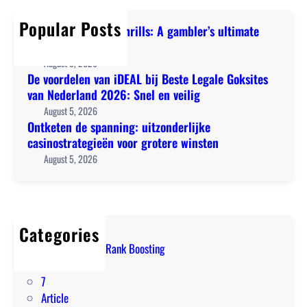
c
:
n
D
h
A
Popular Posts
d
Unbeatable casino thrills: A gambler’s ultimate
E
g
e
guide to excitement
A
a
s
August 5, 2026
L
m
p
De voordelen van iDEAL bij Beste Legale Goksites
b
b
a
van Nederland 2026: Snel en veilig
i
l
n
August 5, 2026
j
e
n
Ontketen de spanning: uitzonderlijke
B
r
i
casinostrategieën voor grotere winsten
e
’
n
August 5, 2026
s
s
g
t
u
:
e
l
u
L
t
i
e
Categories
i
t
g
! Marvel Rivals Rank Boosting
m
z
a
1
a
o
l
7
t
n
e
Article
e
d