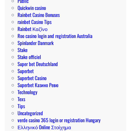
Public
n
Quickwin casino
s
Rainbet Casino Bonuses
t
rainbet Casino Tips
e
Rainbet Καζίνο
n
Roo casino login and registration Australia
Spinlander Danmark
Stake
Stake officiel
Super bet Deutschland
Superbet
Superbet Casino
Superbet Казино Ревю
Technology
Texs
Tips
Uncategorized
verde casino 365 login or registration Hungary
Ελληνικό Online Στοίχημα