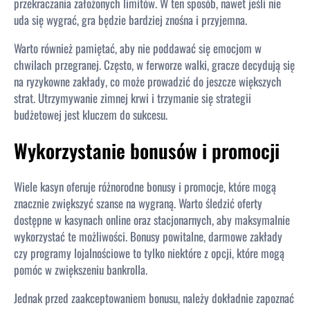
przekraczania założonych limitów. W ten sposób, nawet jeśli nie
uda się wygrać, gra będzie bardziej znośna i przyjemna.
Warto również pamiętać, aby nie poddawać się emocjom w
chwilach przegranej. Często, w ferworze walki, gracze decydują się
na ryzykowne zakłady, co może prowadzić do jeszcze większych
strat. Utrzymywanie zimnej krwi i trzymanie się strategii
budżetowej jest kluczem do sukcesu.
Wykorzystanie bonusów i promocji
Wiele kasyn oferuje różnorodne bonusy i promocje, które mogą
znacznie zwiększyć szanse na wygraną. Warto śledzić oferty
dostępne w kasynach online oraz stacjonarnych, aby maksymalnie
wykorzystać te możliwości. Bonusy powitalne, darmowe zakłady
czy programy lojalnościowe to tylko niektóre z opcji, które mogą
pomóc w zwiększeniu bankrolla.
Jednak przed zaakceptowaniem bonusu, należy dokładnie zapoznać