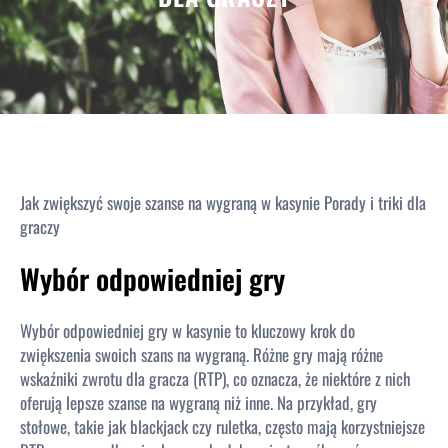
Jak zwiększyć swoje szanse na wygraną w kasynie Porady i triki dla
graczy
Wybór odpowiedniej gry
Wybór odpowiedniej gry w kasynie to kluczowy krok do
zwiększenia swoich szans na wygraną. Różne gry mają różne
wskaźniki zwrotu dla gracza (RTP), co oznacza, że niektóre z nich
oferują lepsze szanse na wygraną niż inne. Na przykład, gry
stołowe, takie jak blackjack czy ruletka, często mają korzystniejsze