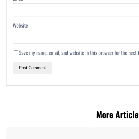
Website
Save my name, email, and website in this browser for the next
More Article