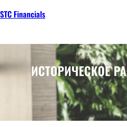
Skip
to
STC Financials
content
HOME
OUR SERVICES
ИСТОРИЧЕСКОЕ РА