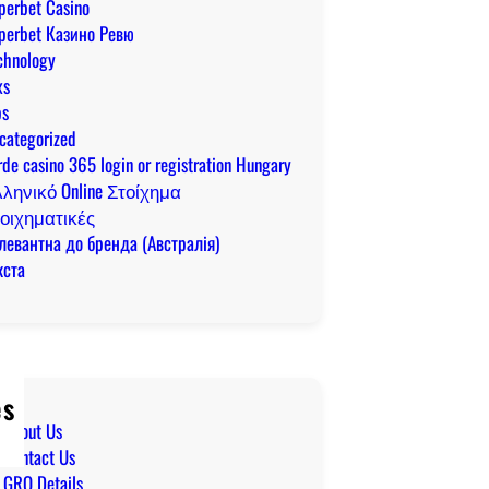
perbet Casino
perbet Казино Ревю
chnology
xs
ps
categorized
rde casino 365 login or registration Hungary
ληνικό Online Στοίχημα
οιχηματικές
левантна до бренда (Австралія)
кста
es
About Us
Contact Us
GRO Details