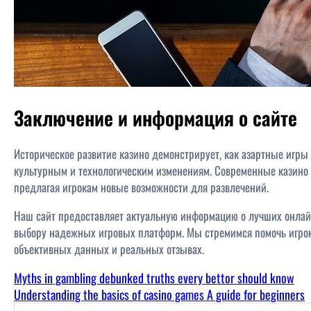
Заключение и информация о сайте
Историческое развитие казино демонстрирует, как азартные игры
культурным и технологическим изменениям. Современные казино
предлагая игрокам новые возможности для развлечений.
Наш сайт предоставляет актуальную информацию о лучших онлайн
выбору надежных игровых платформ. Мы стремимся помочь игрок
объективных данных и реальных отзывах.
Myths in gambling debunked truths every bettor should know
Understanding the basics of casino games A guide for beginners