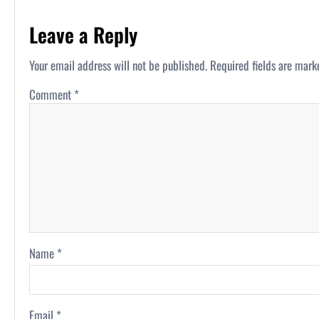
Leave a Reply
Your email address will not be published.
Required fields are mar
Comment
*
Name
*
Email
*