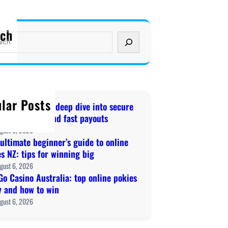
rch
lar Posts
e Pokies NZ: A deep dive into secure
ent methods and fast payouts
gust 6, 2026
ultimate beginner’s guide to online
s NZ: tips for winning big
gust 6, 2026
Go Casino Australia: top online pokies
y and how to win
gust 6, 2026