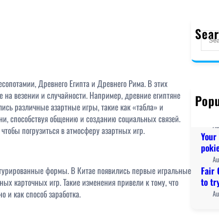
Sea
S
e
a
r
c
опотамии, Древнего Египта и Древнего Рима. В этих
h
 на везении и случайности. Например, древние египтяне
Popu
Onlin
лись различные азартные игры, такие как «табла» и
paym
ни, способствуя общению и созданию социальных связей.
Au
, чтобы погрузиться в атмосферу азартных игр.
Your 
pokie
Au
уктурированные формы. В Китае появились первые игральные
Fair 
to tr
ых карточных игр. Такие изменения привели к тому, что
о и как способ заработка.
Au