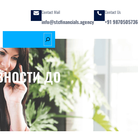
Contact Mail
Contact Us
info@stcfinancials.agency
+91 9870505736
S
S
e
a
r
c
ВНОСТИ ДО
h