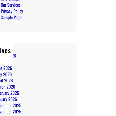
Our Services
Privacy Policy
Sample Page
ives
gust 2026
ly 2026
ne 2026
y 2026
ril 2026
rch 2026
bruary 2026
nuary 2026
cember 2025
vember 2025