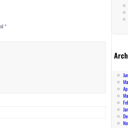
ked
*
Arch
Au
Ju
Ju
Ma
Ap
Ma
Fe
Ja
De
No