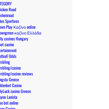
TEGORY
icken Road
ickenroad
tes Sportives
own Play Καζίνο online
owngreen καζίνο Ελλάδα
lly casinos Hungary
bet casino
tertainment
otball Odds
mbling
mbling/casino
mbling/casino reviews
ngsta Greece
ldenbet Casino
lyLuck casino Greece
syno Lanista
on bet online
zaro Casino