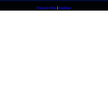
Privacy & Policy
|
Conditions