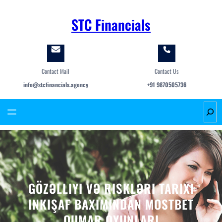
Skip
to
STC Financials
content
Contact Mail
Contact Us
info@stcfinancials.agency
+91 9870505736
S
e
a
r
c
h
GÖZƏLLIYI VƏ RISKLƏRI TARIXI
INKIŞAF BAXIMINDAN MOSTBET
QUMAR OYUNLARI