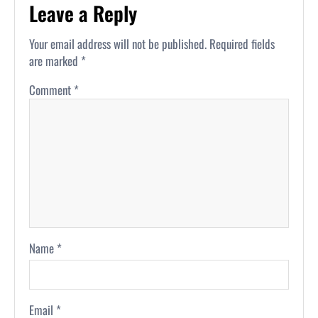
Leave a Reply
Your email address will not be published.
Required fields
are marked
*
Comment
*
Name
*
Email
*