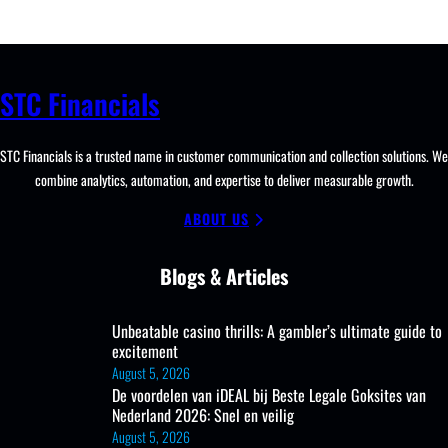
STC Financials
STC Financials is a trusted name in customer communication and collection solutions. We
combine analytics, automation, and expertise to deliver measurable growth.
ABOUT US
Blogs & Articles
Unbeatable casino thrills: A gambler’s ultimate guide to
excitement
August 5, 2026
De voordelen van iDEAL bij Beste Legale Goksites van
Nederland 2026: Snel en veilig
August 5, 2026