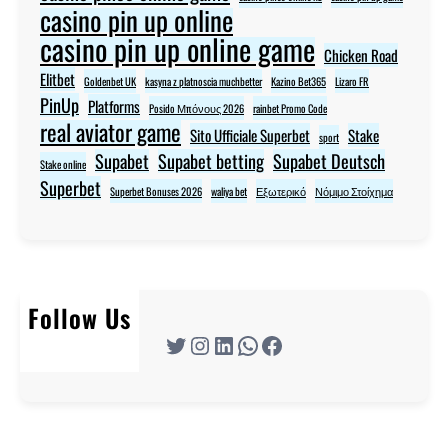
casino pin up online
casino pin up online game
Chicken Road
Elitbet
Goldenbet UK
kasyna z platnoscia muchbetter
Kazino Bet365
Lizaro FR
PinUp
Platforms
Posido Μπόνους 2026
rainbet Promo Code
real aviator game
Sito Ufficiale Superbet
Stake
sport
Supabet
Supabet betting
Supabet Deutsch
Stake online
Superbet
Superbet Bonuses 2026
waliya bet
Εξωτερικό
Νόμιμο Στοίχημα
Follow Us
Twitter
Instagram
LinkedIn
WhatsApp
Facebook