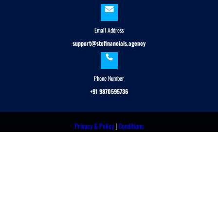
Email Address
support@stcfinancials.agency
Phone Number
+91 9870595736
Privacy & Policy
|
Conditions