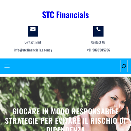
Skip
to
STC Financials
content
Contact Mail
Contact Us
info@stcfinancials.agency
+91 9870505736
S
e
a
r
c
h
GIOCARE IN MODO RESPONSABILE
STRATEGIE PER EVITARE IL RISCHIO DI
DIPENDENZA