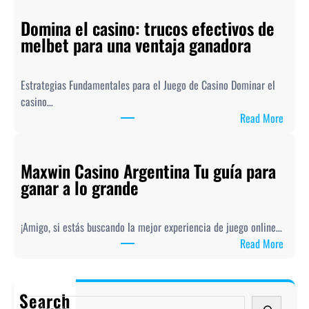
o
Domina el casino: trucos efectivos de
l
melbet para una ventaja ganadora
i
s
h
Estrategias Fundamentales para el Juego de Casino Dominar el
y
casino…
o
:
Read More
u
D
r
o
c
Maxwin Casino Argentina Tu guía para
m
a
ganar a lo grande
i
s
n
i
a
n
¡Amigo, si estás buscando la mejor experiencia de juego online…
e
o
:
Read More
l
s
M
c
t
a
a
r
x
Search
s
S
a