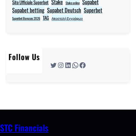
Stake
Supabet
Sito Ufficiale Superbet
Stake online
Supabet betting
Supabet Deutsch
Superbet
TAG
Superbet Bonuses 2026
Αποστολή Εγγράφων
Follow Us
Twitter
Instagram
LinkedIn
WhatsApp
Facebook
STC Financials