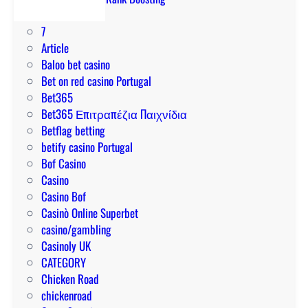
r
u
d
1
e
g
e
7
d
u
m
Article
l
í
e
Baloo bet casino
u
a
l
Bet on red casino Portugal
c
p
b
Bet365
k
a
e
Bet365 Επιτραπέζια Παιχνίδια
y
r
t
Betflag betting
p
a
p
betify casino Portugal
a
g
a
Bof Casino
r
a
r
Casino
i
n
a
Casino Bof
i
a
u
Casinò Online Superbet
n
r
n
casino/gambling
s
a
a
Casinoly UK
i
l
v
CATEGORY
g
o
e
Chicken Road
h
g
n
chickenroad
t
r