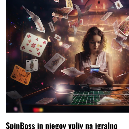
SpinBoss in njegov vpliv na igralno