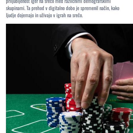
priljubljenost iger na srečo med različnimi demografskimi
skupinami. Ta prehod v digitalno dobo je spremenil način, kako
ljudje dojemajo in uživajo v igrah na srečo.