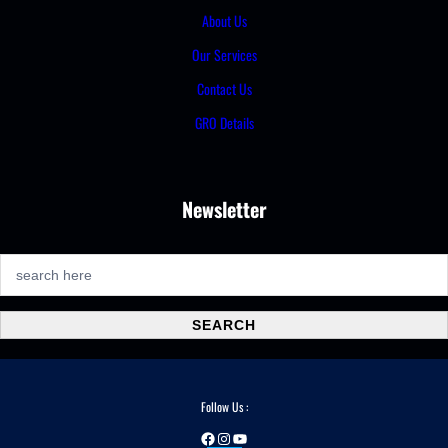
About Us
Our Services
Contact Us
GRO Details
Newsletter
S
e
a
SEARCH
r
c
h
Follow Us :
Facebook
Instagram
YouTube