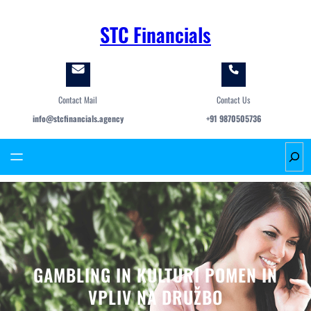
Skip
to
STC Financials
content
Contact Mail
Contact Us
info@stcfinancials.agency
+91 9870505736
S
e
a
r
c
h
GAMBLING IN KULTURI POMEN IN
VPLIV NA DRUŽBO