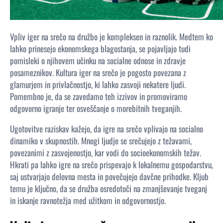
Vpliv iger na srečo na družbo je kompleksen in raznolik. Medtem ko
lahko prinesejo ekonomskega blagostanja, se pojavljajo tudi
pomisleki o njihovem učinku na socialne odnose in zdravje
posameznikov. Kultura iger na srečo je pogosto povezana z
glamurjem in privlačnostjo, ki lahko zasvoji nekatere ljudi.
Pomembno je, da se zavedamo teh izzivov in promoviramo
odgovorno igranje ter osveščanje o morebitnih tveganjih.
Ugotovitve raziskav kažejo, da igre na srečo vplivajo na socialno
dinamiko v skupnostih. Mnogi ljudje se srečujejo z težavami,
povezanimi z zasvojenostjo, kar vodi do socioekonomskih težav.
Hkrati pa lahko igre na srečo prispevajo k lokalnemu gospodarstvu,
saj ustvarjajo delovna mesta in povečujejo davčne prihodke. Kljub
temu je ključno, da se družba osredotoči na zmanjševanje tveganj
in iskanje ravnotežja med užitkom in odgovornostjo.