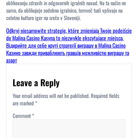
oblikovanju zdravih in odgovornih igralnih navad. Na ta način ne
samo, da oblikujejo sodobno igralnico, temveč tudi vplivajo na
celotno kulturo iger na srečo v Sloveniji.
Odkryj niesamowite strategie, które zmieniają Twoje podejście
do Malina Casino Kasyna to niezwykle ekscytujące miejsca,
Відкрийте для себе круті стратегії виграшу в Malina Casino
Казино завжди приваблюють гравців можливістю виграшу та
азарт
Leave a Reply
Your email address will not be published.
Required fields
are marked
*
Comment
*