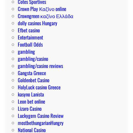
t
Cotes Sportives
s
a
a
Crown Play Καζίνο online
n
j
Crowngreen καζίνο Ελλάδα
d
a
dolly casinos Hungary
e
g
Efbet casino
a
Entertainment
n
Football Odds
a
gambling
d
gambling/casino
o
gambling/casino reviews
r
Gangsta Greece
a
Goldenbet Casino
HolyLuck casino Greece
kasyno Lanista
Leon bet online
Lizaro Casino
Luckygem Casino Review
mostbethungarianHungry
National Casino