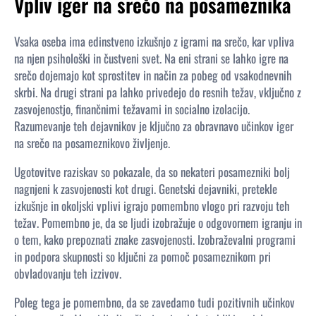
Vpliv iger na srečo na posameznika
Vsaka oseba ima edinstveno izkušnjo z igrami na srečo, kar vpliva
na njen psihološki in čustveni svet. Na eni strani se lahko igre na
srečo dojemajo kot sprostitev in način za pobeg od vsakodnevnih
skrbi. Na drugi strani pa lahko privedejo do resnih težav, vključno z
zasvojenostjo, finančnimi težavami in socialno izolacijo.
Razumevanje teh dejavnikov je ključno za obravnavo učinkov iger
na srečo na posameznikovo življenje.
Ugotovitve raziskav so pokazale, da so nekateri posamezniki bolj
nagnjeni k zasvojenosti kot drugi. Genetski dejavniki, pretekle
izkušnje in okoljski vplivi igrajo pomembno vlogo pri razvoju teh
težav. Pomembno je, da se ljudi izobražuje o odgovornem igranju in
o tem, kako prepoznati znake zasvojenosti. Izobraževalni programi
in podpora skupnosti so ključni za pomoč posameznikom pri
obvladovanju teh izzivov.
Poleg tega je pomembno, da se zavedamo tudi pozitivnih učinkov