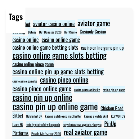
Tags
aviator game
aviator casino online
aviator bet
Betting
Casinoly Casino
Betway
Bof Bonuses 2026
Bof Casino
casino online
casino online game
casino online game betting slots
casino online game pin up
casino online game slots betting
casino online pinco game
casino online pin up game slots betting
casino pinco online
casino pinco game kz
casino pinco online game
casino pinco online kz
casino pin up game
casino pin up online
casino pin up online game
Chicken Road
Elitbet
Goldenbet UK
kasyna z platnoscia muchbetter
kasyna z wplata skrill
KEYWORDS
PinUp
Lizaro FR
metody płatności w kasynach
natychmiastowa wypłata z kasyna
real aviator game
Platforms
Posido Μπόνους 2026