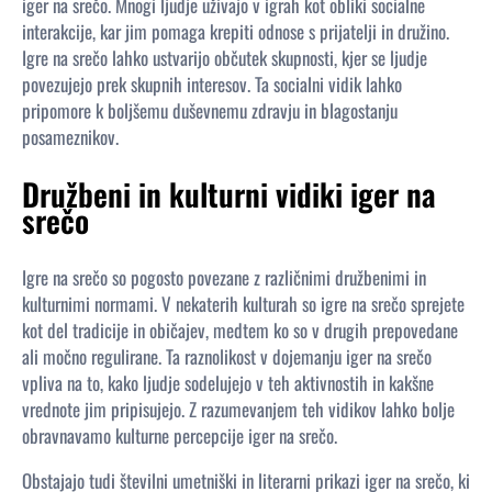
iger na srečo. Mnogi ljudje uživajo v igrah kot obliki socialne
interakcije, kar jim pomaga krepiti odnose s prijatelji in družino.
Igre na srečo lahko ustvarijo občutek skupnosti, kjer se ljudje
povezujejo prek skupnih interesov. Ta socialni vidik lahko
pripomore k boljšemu duševnemu zdravju in blagostanju
posameznikov.
Družbeni in kulturni vidiki iger na
srečo
Igre na srečo so pogosto povezane z različnimi družbenimi in
kulturnimi normami. V nekaterih kulturah so igre na srečo sprejete
kot del tradicije in običajev, medtem ko so v drugih prepovedane
ali močno regulirane. Ta raznolikost v dojemanju iger na srečo
vpliva na to, kako ljudje sodelujejo v teh aktivnostih in kakšne
vrednote jim pripisujejo. Z razumevanjem teh vidikov lahko bolje
obravnavamo kulturne percepcije iger na srečo.
Obstajajo tudi številni umetniški in literarni prikazi iger na srečo, ki