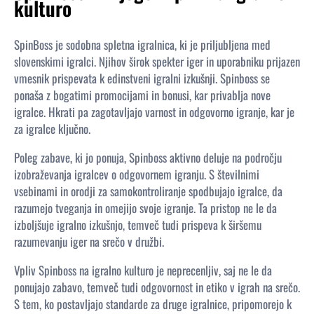
kulturo
SpinBoss je sodobna spletna igralnica, ki je priljubljena med
slovenskimi igralci. Njihov širok spekter iger in uporabniku prijazen
vmesnik prispevata k edinstveni igralni izkušnji. Spinboss se
ponaša z bogatimi promocijami in bonusi, kar privablja nove
igralce. Hkrati pa zagotavljajo varnost in odgovorno igranje, kar je
za igralce ključno.
Poleg zabave, ki jo ponuja, Spinboss aktivno deluje na področju
izobraževanja igralcev o odgovornem igranju. S številnimi
vsebinami in orodji za samokontroliranje spodbujajo igralce, da
razumejo tveganja in omejijo svoje igranje. Ta pristop ne le da
izboljšuje igralno izkušnjo, temveč tudi prispeva k širšemu
razumevanju iger na srečo v družbi.
Vpliv Spinboss na igralno kulturo je neprecenljiv, saj ne le da
ponujajo zabavo, temveč tudi odgovornost in etiko v igrah na srečo.
S tem, ko postavljajo standarde za druge igralnice, pripomorejo k