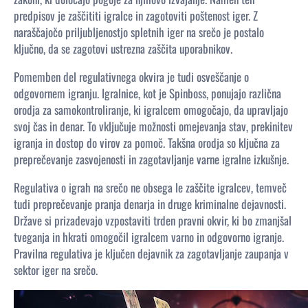
predpisov je zaščititi igralce in zagotoviti poštenost iger. Z
naraščajočo priljubljenostjo spletnih iger na srečo je postalo
ključno, da se zagotovi ustrezna zaščita uporabnikov.
Pomemben del regulativnega okvira je tudi osveščanje o
odgovornem igranju. Igralnice, kot je Spinboss, ponujajo različna
orodja za samokontroliranje, ki igralcem omogočajo, da upravljajo
svoj čas in denar. To vključuje možnosti omejevanja stav, prekinitev
igranja in dostop do virov za pomoč. Takšna orodja so ključna za
preprečevanje zasvojenosti in zagotavljanje varne igralne izkušnje.
Regulativa o igrah na srečo ne obsega le zaščite igralcev, temveč
tudi preprečevanje pranja denarja in druge kriminalne dejavnosti.
Države si prizadevajo vzpostaviti trden pravni okvir, ki bo zmanjšal
tveganja in hkrati omogočil igralcem varno in odgovorno igranje.
Pravilna regulativa je ključen dejavnik za zagotavljanje zaupanja v
sektor iger na srečo.