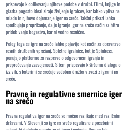
prispevajo k oblikovanju njihove podobe v družbi. Filmi, knjige in
glasba pogosto idealizirajo življenje igralcev, kar lahko vpliva na
mlade in njihovo dojemanje iger na srečo. Takšni prikazi lahko
spodbujajo prepričanje, da je igranje iger na srečo način za hitro
pridobivanje bogastva, kar ni vedno resnično.
Poleg tega se igre na srečo lahko pojavijo kot način za obravnavo
resnih družbenih vprašanj. Spletne igralnice, kot je Spinboss,
ponujajo platformo za razpravo o odgovornem igranju in
preprečevanju zasvojenosti. S tem prispevajo k širšemu dialogu o
izzivih, s katerimi se srečuje sodobna družba v zvezi z igrami na
srečo.
Pravne in regulativne smernice iger
na srečo
Pravna regulativa iger na srečo se močno razlikuje med različnimi
državami. V Sloveniji so igre na srečo regulirane s posebnimi
zakoni, ki določajo pogoje za njihovo izvajanje. Namen teh