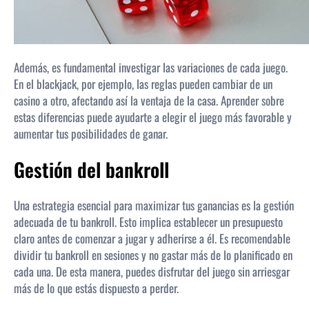
Además, es fundamental investigar las variaciones de cada juego.
En el blackjack, por ejemplo, las reglas pueden cambiar de un
casino a otro, afectando así la ventaja de la casa. Aprender sobre
estas diferencias puede ayudarte a elegir el juego más favorable y
aumentar tus posibilidades de ganar.
Gestión del bankroll
Una estrategia esencial para maximizar tus ganancias es la gestión
adecuada de tu bankroll. Esto implica establecer un presupuesto
claro antes de comenzar a jugar y adherirse a él. Es recomendable
dividir tu bankroll en sesiones y no gastar más de lo planificado en
cada una. De esta manera, puedes disfrutar del juego sin arriesgar
más de lo que estás dispuesto a perder.