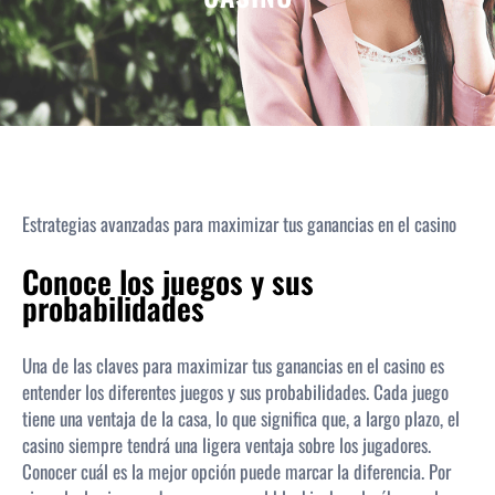
Estrategias avanzadas para maximizar tus ganancias en el casino
Conoce los juegos y sus
probabilidades
Una de las claves para maximizar tus ganancias en el casino es
entender los diferentes juegos y sus probabilidades. Cada juego
tiene una ventaja de la casa, lo que significa que, a largo plazo, el
casino siempre tendrá una ligera ventaja sobre los jugadores.
Conocer cuál es la mejor opción puede marcar la diferencia. Por