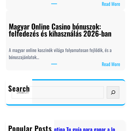
:
Read More
s
e
i
s
n
Magyar Online Casino bónuszok:
t
o
felfedezés és kihasználás 2026-ban
r
A
a
r
t
g
A magyar online kaszinók világa folyamatosan fejlődik, és a
e
e
bónuszajánlatok…
g
n
:
Read More
i
t
M
a
i
a
s
n
g
Search
a
S
a
y
s
e
T
a
t
a
u
r
u
r
g
O
t
c
u
n
a
h
í
Popular Posts
l
Maxwin Casino Argentina Tu guía para ganar a lo
s