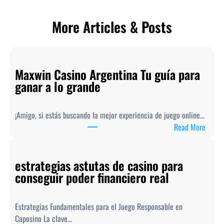
More Articles & Posts
Maxwin Casino Argentina Tu guía para
ganar a lo grande
¡Amigo, si estás buscando la mejor experiencia de juego online…
:
Read More
M
a
estrategias astutas de casino para
x
conseguir poder financiero real
w
i
n
Estrategias Fundamentales para el Juego Responsable en
C
Caposino La clave…
a