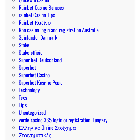
Rainbet Casino Bonuses
rainbet Casino Tips
Rainbet Καζίνο
Roo casino login and registration Australia
Spinlander Danmark
Stake
Stake officiel
Super bet Deutschland
Superbet
Superbet Casino
Superbet Казино Ревю
Technology
Texs
Tips
Uncategorized
verde casino 365 login or registration Hungary
Ελληνικό Online Στοίχημα
Στοιχηματικές