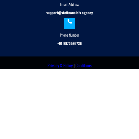
Email Address
support@stcfinancials.agency
Phone Number
+91 9870595736
Privacy & Policy
|
Conditions