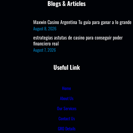
Blogs & Articles
Maxwin Casino Argentina Tu guía para ganar a lo grande
August 8, 2026
estrategias astutas de casino para conseguir poder
financiero real
August 7, 2026
Useful Link
Home
About Us
Our Services
Contact Us
GRO Details