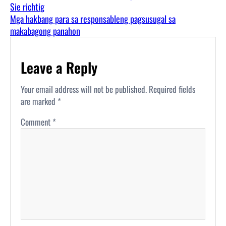
Sie richtig
Mga hakbang para sa responsableng pagsusugal sa
makabagong panahon
Leave a Reply
Your email address will not be published.
Required fields
are marked
*
Comment
*