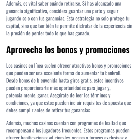
Además, es vital saber cuándo retirarse. Si has alcanzado una
ganancia significativa, considera guardar una parte y seguir
jugando solo con tus ganancias. Esta estrategia no solo protege tu
capital, sino que también te permite disfrutar de la experiencia sin
la presión de perder todo lo que has ganado.
Aprovecha los bonos y promociones
Los casinos en línea suelen ofrecer atractivos bonos y promociones
que pueden ser una excelente forma de aumentar tu bankroll.
Desde bonos de bienvenida hasta giros gratis, estos incentivos
pueden proporcionarte más oportunidades para jugar y,
potencialmente, ganar. Asegúrate de leer los términos y
condiciones, ya que estos pueden incluir requisitos de apuesta que
debes cumplir antes de retirar tus ganancias.
Además, muchos casinos cuentan con programas de lealtad que
recompensan a los jugadores frecuentes. Estos programas pueden
ofrecer bonificaciones adicionales, acceso a torneos exclusivos y