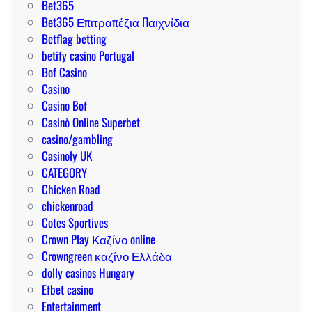
u
Bet365
e
i
Bet365 Επιτραπέζια Παιχνίδια
l
r
Betflag betting
f
p
betify casino Portugal
e
o
Bof Casino
d
d
Casino
e
e
Casino Bof
z
r
Casinò Online Superbet
é
f
casino/gambling
s
i
Casinoly UK
é
n
CATEGORY
s
a
Chicken Road
k
n
chickenroad
i
c
Cotes Sportives
h
i
Crown Play Καζίνο online
a
e
Crowngreen καζίνο Ελλάδα
s
r
dolly casinos Hungary
z
o
Efbet casino
n
r
Entertainment