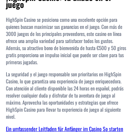
juego
HighSpin Casino se posiciona como una excelente opción para
quienes buscan maximizar sus ganancias en el juego. Con más de
3000 juegos de los principales proveedores, este casino en línea
ofrece una amplia variedad para satisfacer todos los gustos.
Además, su atractivo bono de bienvenida de hasta €500 y 50 giros
gratis proporciona un impulso inicial que puede ser clave para tus
primeras jugadas.
La seguridad y el juego responsable son prioritarios en HighSpin
Casino, lo que garantiza una experiencia de juego enriquecedora.
Con atención al cliente disponible las 24 horas en español, podrás
resolver cualquier duda y disfrutar de tu aventura de juego al
máximo. Aprovecha las oportunidades y estrategias que ofrece
HighSpin Casino para llevar tu experiencia de juego al siguiente
nivel.
Ein umfassender Leitfaden für Anfänger im Casino So starten