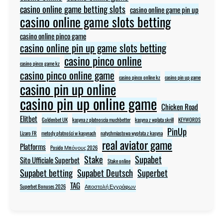
casino online game betting slots
casino online game pin up
casino online game slots betting
casino online pinco game
casino online pin up game slots betting
casino pinco online
casino pinco game kz
casino pinco online game
casino pinco online kz
casino pin up game
casino pin up online
casino pin up online game
Chicken Road
Elitbet
Goldenbet UK
kasyna z platnoscia muchbetter
kasyna z wplata skrill
KEYWORDS
PinUp
Lizaro FR
metody płatności w kasynach
natychmiastowa wypłata z kasyna
real aviator game
Platforms
Posido Μπόνους 2026
Stake
Supabet
Sito Ufficiale Superbet
Stake online
Supabet betting
Supabet Deutsch
Superbet
TAG
Superbet Bonuses 2026
Αποστολή Εγγράφων