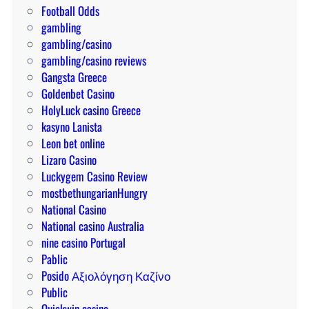
á
e
Football Odds
l
a
gambling
á
l
gambling/casino
s
gambling/casino reviews
2
Gangsta Greece
0
Goldenbet Casino
2
HolyLuck casino Greece
6
kasyno Lanista
-
Leon bet online
b
Lizaro Casino
a
Luckygem Casino Review
n
mostbethungarianHungry
National Casino
National casino Australia
nine casino Portugal
Pablic
Posido Αξιολόγηση Καζίνο
Public
Quickwin casino