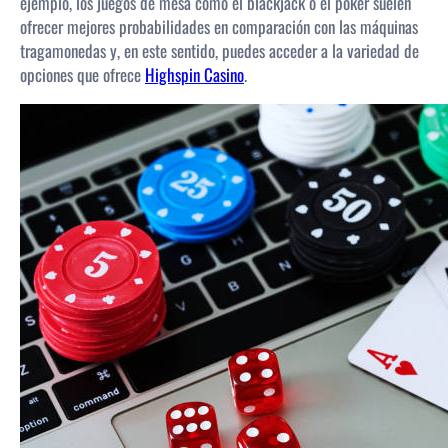
ejemplo, los juegos de mesa como el blackjack o el póker suelen
ofrecer mejores probabilidades en comparación con las máquinas
tragamonedas y, en este sentido, puedes acceder a la variedad de
opciones que ofrece
Highspin Casino
.