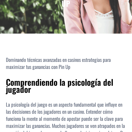
UP
Dominando técnicas avanzadas en casinos estrategias para
maximizar tus ganancias con Pin Up
Comprendiendo la psicología del
jugador
La psicología del juego es un aspecto fundamental que influye en
las decisiones de los jugadores en un casino. Entender cómo
funciona la mente al momento de apostar puede ser la clave para
maximizar las ganancias. Muchos jugadores se ven atrapados en la