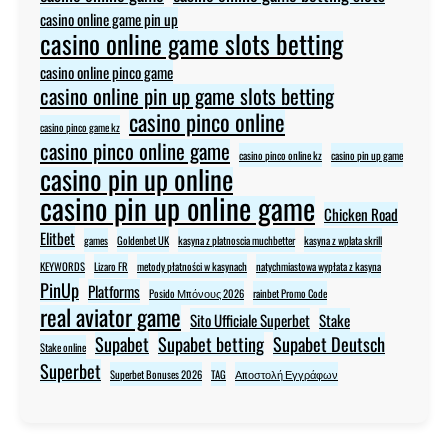
casino online game pin up
casino online game slots betting
casino online pinco game
casino online pin up game slots betting
casino pinco online
casino pinco game kz
casino pinco online game
casino pinco online kz
casino pin up game
casino pin up online
casino pin up online game
Chicken Road
Elitbet
games
Goldenbet UK
kasyna z platnoscia muchbetter
kasyna z wplata skrill
KEYWORDS
Lizaro FR
metody płatności w kasynach
natychmiastowa wypłata z kasyna
PinUp
Platforms
Posido Μπόνους 2026
rainbet Promo Code
real aviator game
Sito Ufficiale Superbet
Stake
Supabet
Supabet betting
Supabet Deutsch
Stake online
Superbet
Superbet Bonuses 2026
TAG
Αποστολή Εγγράφων