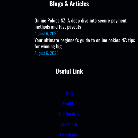
Blogs & Articles
Online Pokies NZ: A deep dive into secure payment
methods and fast payouts
August 6, 2026
Your ultimate beginner’s guide to online pokies NZ: tips
for winning big
August 6, 2026
Useful Link
Home
About Us
Our Services
Contact Us
GRO Details