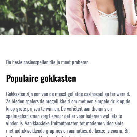
De beste casinospellen die je moet proberen
Populaire gokkasten
Gokkasten zijn een van de meest geliefde casinospellen ter wereld.
Ze bieden spelers de mogelijkheid om met een simpele druk op de
knop grote prijzen te winnen. De variëteit aan thema’s en
spelmechanismen zorgt ervoor dat er voor iedereen wel iets te
vinden is. Van klassieke fruitautomaten tot moderne video slots
met indrukwekkende graphics en animaties, de keuze is enorm. Bij