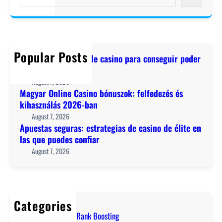
e
a
s
a
a
s
t
s
r
i
a
i
c
n
s
n
h
o
Popular Posts
s
estrategias astutas de casino para conseguir poder
o
p
e
financiero real
b
a
g
August 7, 2026
ó
r
u
Magyar Online Casino bónuszok: felfedezés és
n
a
r
kihasználás 2026-ban
u
c
a
August 7, 2026
s
o
s
Apuestas seguras: estrategias de casino de élite en
z
n
:
las que puedes confiar
o
s
e
August 7, 2026
k
e
s
:
g
t
f
u
r
e
i
a
l
Categories
r
t
f
! Marvel Rivals Rank Boosting
p
e