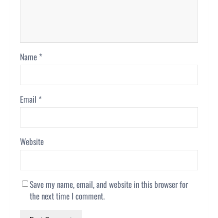
Name
*
Email
*
Website
Save my name, email, and website in this browser for
the next time I comment.