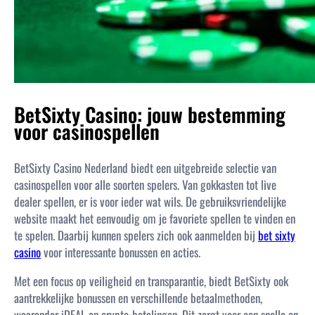
BetSixty Casino: jouw bestemming
voor casinospellen
BetSixty Casino Nederland biedt een uitgebreide selectie van
casinospellen voor alle soorten spelers. Van gokkasten tot live
dealer spellen, er is voor ieder wat wils. De gebruiksvriendelijke
website maakt het eenvoudig om je favoriete spellen te vinden en
te spelen. Daarbij kunnen spelers zich ook aanmelden bij
bet sixty
casino
voor interessante bonussen en acties.
Met een focus op veiligheid en transparantie, biedt BetSixty ook
aantrekkelijke bonussen en verschillende betaalmethoden,
waaronder iDEAL en crypto-betalingen. Dit zorgt voor een snelle en