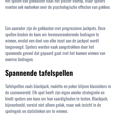
het spelen van gokkasten staat het plezier voorop, maar spelers
moeten ook nadenken over de psychologische effecten van gokken.
Een aanrader zijn de gokkasten met progressieve jackpots. Deze
spellen bieden de kans om levensveranderende bedragen te
winnen, omdat een deel van elke inzet aan de jackpot wordt
toegevoegd. Spelers worden vaak aangetrokken door het
spannende gevoel dat gepaard gaat met het kunnen winnen van
enorme bedragen.
Spannende tafelspellen
Tafelspellen zoals blackjack, roulette en poker blijven klassiekers in
de casinowereld. Elk spel heeft zijn eigen unieke strategieën en
biedt spelers een kans om hun vaardigheden te testen. Blackjack,
bijvoorbeeld, vereist niet alleen geluk, maar ook inzicht in de
spelregels en statistieken om te winnen.