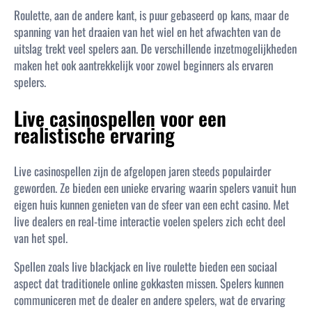
Roulette, aan de andere kant, is puur gebaseerd op kans, maar de
spanning van het draaien van het wiel en het afwachten van de
uitslag trekt veel spelers aan. De verschillende inzetmogelijkheden
maken het ook aantrekkelijk voor zowel beginners als ervaren
spelers.
Live casinospellen voor een
realistische ervaring
Live casinospellen zijn de afgelopen jaren steeds populairder
geworden. Ze bieden een unieke ervaring waarin spelers vanuit hun
eigen huis kunnen genieten van de sfeer van een echt casino. Met
live dealers en real-time interactie voelen spelers zich echt deel
van het spel.
Spellen zoals live blackjack en live roulette bieden een sociaal
aspect dat traditionele online gokkasten missen. Spelers kunnen
communiceren met de dealer en andere spelers, wat de ervaring