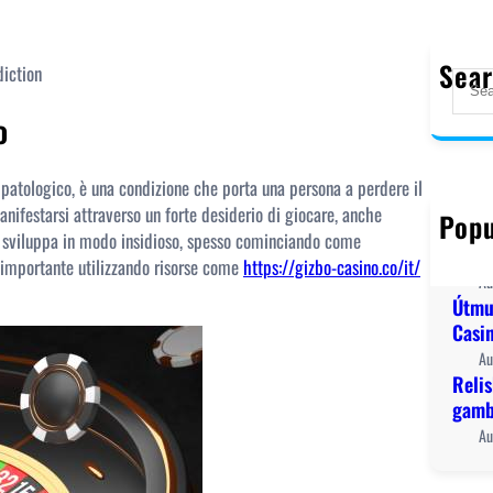
Sea
diction
S
e
o
a
r
c
patologico, è una condizione che porta una persona a perdere il
h
ifestarsi attraverso un forte desiderio di giocare, anche
Popu
Güçlü
i sviluppa in modo insidioso, spesso cominciando come
deri
È importante utilizzando risorse come
https://gizbo-casino.co/it/
Au
Útmu
Casin
Au
Relis
gamb
Au