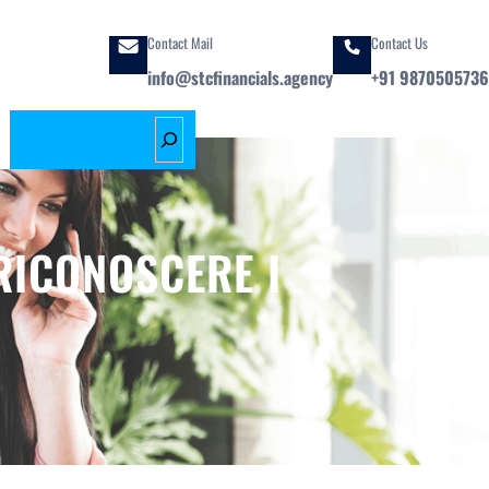
Contact Mail
Contact Us
info@stcfinancials.agency
+91 9870505736
S
S
e
a
r
c
RICONOSCERE I
h