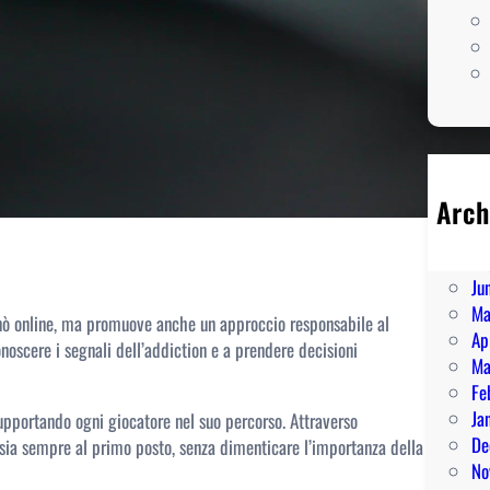
Arch
Au
Ju
Ju
Ma
inò online, ma promuove anche un approccio responsabile al
Ap
conoscere i segnali dell’addiction e a prendere decisioni
Ma
Fe
Ja
supportando ogni giocatore nel suo percorso. Attraverso
De
 sia sempre al primo posto, senza dimenticare l’importanza della
No