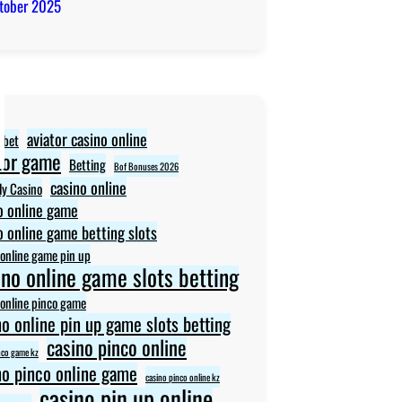
tober 2025
aviator casino online
 bet
tor game
Betting
Bof Bonuses 2026
casino online
ly Casino
o online game
o online game betting slots
 online game pin up
ino online game slots betting
 online pinco game
no online pin up game slots betting
casino pinco online
nco game kz
no pinco online game
casino pinco online kz
casino pin up online