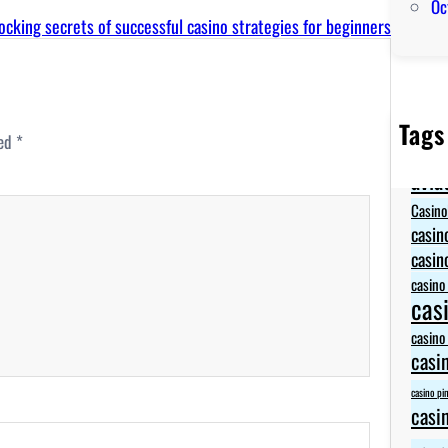
Oc
ocking secrets of successful casino strategies for beginners
Tags
ked
*
aviator
avia
Casino
casin
casin
casino
cas
casino
casi
casino pi
casi