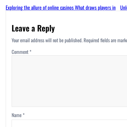
Exploring the allure of online casinos What draws players in
Unl
Leave a Reply
Your email address will not be published.
Required fields are mar
Comment
*
Name
*