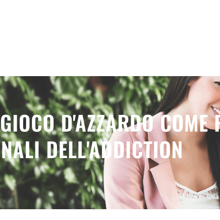
ABOUT US
CONTACT U
GIOCO D'AZZARDO COME 
NALI DELL'ADDICTION