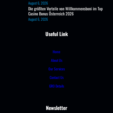
August 6, 2026
Die größten Vorteile von Willkommensboni im Top
Casino Bonus Österreich 2026
August 6, 2026
Useful Link
Home
About Us
Our Services
Contact Us
GRO Details
Newsletter