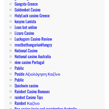
F
i
Gangsta Greece
a
c
Goldenbet Casino
s
h
HolyLuck casino Greece
t
2
kasyno Lanista
a
0
Leon bet online
n
2
Lizaro Casino
d
6
Luckygem Casino Review
s
mostbethungarianHungry
e
National Casino
c
National casino Australia
u
nine casino Portugal
r
Pablic
e
Posido Αξιολόγηση Καζίνο
c
Public
r
Quickwin casino
y
Rainbet Casino Bonuses
p
rainbet Casino Tips
t
Rainbet Καζίνο
o
Roo casino login and registration Australia