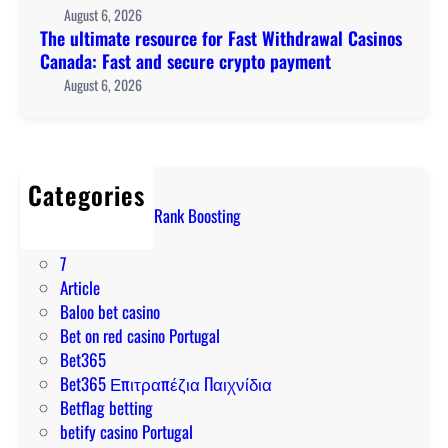
p
s
August 6, 2026
i
o
o
The ultimate resource for Fast Withdrawal Casinos
l
k
u
Canada: Fast and secure crypto payment
l
i
r
August 6, 2026
k
e
c
o
s
e
m
t
f
m
o
o
e
Categories
t
r
n
! Marvel Rivals Rank Boosting
r
F
s
1
y
a
b
7
a
s
o
Article
n
t
n
Baloo bet casino
d
W
i
Bet on red casino Portugal
h
i
i
Bet365
o
t
m
Bet365 Επιτραπέζια Παιχνίδια
w
h
T
Betflag betting
t
d
o
betify casino Portugal
o
r