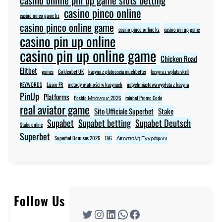
casino pinco online
casino pinco game kz
casino pinco online game
casino pinco online kz
casino pin up game
casino pin up online
casino pin up online game
Chicken Road
Elitbet
games
Goldenbet UK
kasyna z platnoscia muchbetter
kasyna z wplata skrill
KEYWORDS
Lizaro FR
metody płatności w kasynach
natychmiastowa wypłata z kasyna
PinUp
Platforms
Posido Μπόνους 2026
rainbet Promo Code
real aviator game
Sito Ufficiale Superbet
Stake
Supabet
Supabet betting
Supabet Deutsch
Stake online
Superbet
Superbet Bonuses 2026
TAG
Αποστολή Εγγράφων
Follow Us
Twitter
Instagram
LinkedIn
WhatsApp
Facebook