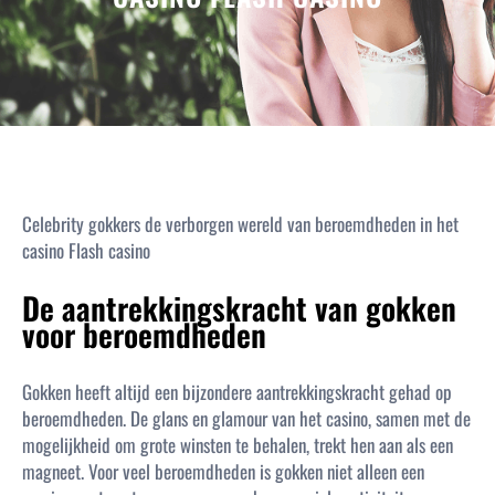
Celebrity gokkers de verborgen wereld van beroemdheden in het
casino Flash casino
De aantrekkingskracht van gokken
voor beroemdheden
Gokken heeft altijd een bijzondere aantrekkingskracht gehad op
beroemdheden. De glans en glamour van het casino, samen met de
mogelijkheid om grote winsten te behalen, trekt hen aan als een
magneet. Voor veel beroemdheden is gokken niet alleen een