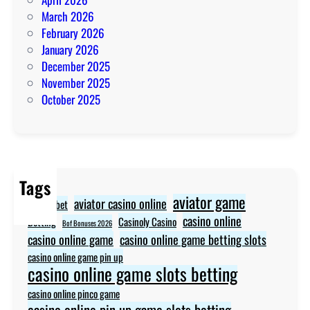
March 2026
February 2026
January 2026
December 2025
November 2025
October 2025
Tags
aviator game
aviator casino online
aviator bet
casino online
Betting
Casinoly Casino
Bof Bonuses 2026
casino online game
casino online game betting slots
casino online game pin up
casino online game slots betting
casino online pinco game
casino online pin up game slots betting