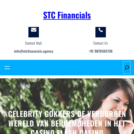
Skip
to
STC Financials
content
Contact Mail
Contact Us
info@stcfinancials.agency
+91 9870505736
S
e
a
r
c
h
CELEBRITY GOKKERS DE VERBORGEN
WERELD VAN BEROEMDHEDEN IN HET
CASINO FLASH CASINO