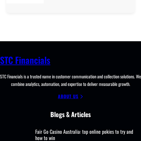
STC Financials
STC Financials is a trusted name in customer communication and collection solutions. We
combine analytics, automation, and expertise to deliver measurable growth.
ABOUT US
Blogs & Articles
Fair Go Casino Australia: top online pokies to try and
how to win