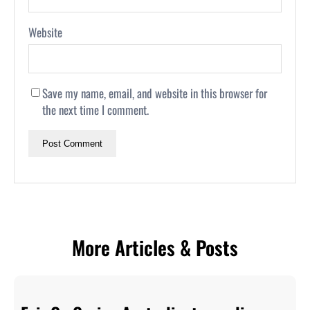
Website
Save my name, email, and website in this browser for
the next time I comment.
More Articles & Posts