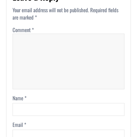
Your email address will not be published.
Required fields
are marked
*
Comment
*
Name
*
Email
*