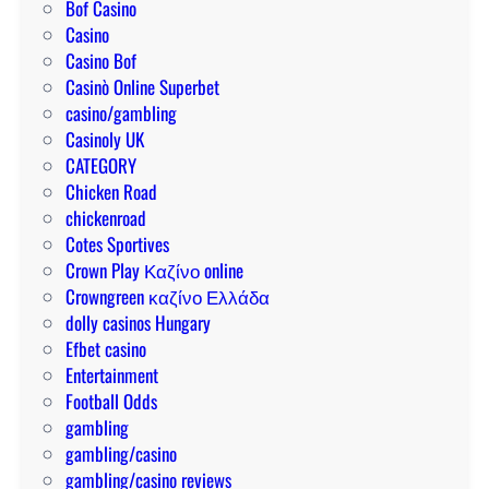
p
Bof Casino
w
a
C
Casino
i
w
a
Casino Bof
n
a
s
Casinò Online Superbet
l
i
casino/gambling
C
n
Casinoly UK
a
o
CATEGORY
s
B
Chicken Road
i
o
chickenroad
n
n
Cotes Sportives
o
u
Crown Play Καζίνο online
s
s
Crowngreen καζίνο Ελλάδα
C
Ö
dolly casinos Hungary
a
s
Efbet casino
n
t
Entertainment
a
e
Football Odds
d
r
gambling
a
r
gambling/casino
:
e
gambling/casino reviews