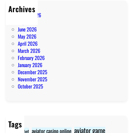
Archives
August 2026
July 2026
June 2026
May 2026
April 2026
March 2026
February 2026
January 2026
December 2025
November 2025
October 2025
Tags
aviator game
aviator casino online
aviator bet