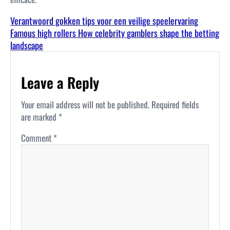
Verantwoord gokken tips voor een veilige speelervaring
Famous high rollers How celebrity gamblers shape the betting
landscape
Leave a Reply
Your email address will not be published.
Required fields
are marked
*
Comment
*