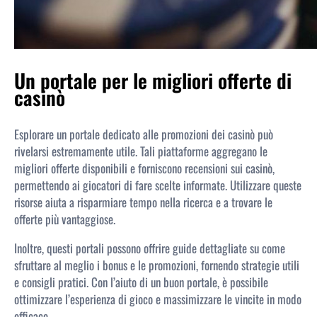
Un portale per le migliori offerte di
casinò
Esplorare un portale dedicato alle promozioni dei casinò può
rivelarsi estremamente utile. Tali piattaforme aggregano le
migliori offerte disponibili e forniscono recensioni sui casinò,
permettendo ai giocatori di fare scelte informate. Utilizzare queste
risorse aiuta a risparmiare tempo nella ricerca e a trovare le
offerte più vantaggiose.
Inoltre, questi portali possono offrire guide dettagliate su come
sfruttare al meglio i bonus e le promozioni, fornendo strategie utili
e consigli pratici. Con l’aiuto di un buon portale, è possibile
ottimizzare l’esperienza di gioco e massimizzare le vincite in modo
efficace.