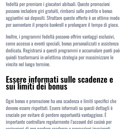
fedeltà per premiare i giocatori abituali. Queste promozioni
possono includere giri gratuiti, rimborsi sulle perdite o bonus
aggiuntivi sui depositi. Sfruttare queste offerte è un ottimo modo
per aumentare il proprio bankroll e prolungare il tempo di gioco.
Inoltre, i programmi fedeltà possono offrire vantaggi esclusivi,
come accesso a eventi speciali, bonus personalizzati e assistenza
dedicata. Registrarsi a questi programmi e accumulare punti può
quindi trasformarsi in un’ottima strategia per massimizzare le
vincite nel lungo termine.
Essere informati sulle scadenze e
sui limiti dei bonus
Ogni bonus e promozione ha una scadenza e limiti specifici che
devono essere rispettati. Essere informati su questi dettagli è
cruciale per evitare di perdere opportunità vantaggiose. È
importante controllare regolarmente l’account del casinò per
assicurarsi di non perdere scadenze o promozioni imminenti.