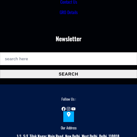
Contact Us
GRO Details
Newsletter
S
e
a
SEARCH
r
c
h
Follow Us :
Facebook
Instagram
YouTube
Our Address
1/1, S/F, Tilak Nagar Main Road, New Delhi, West Delhi, Delhi, 110018.