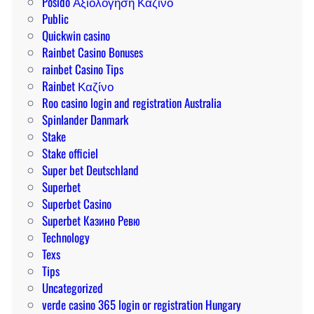
Posido Αξιολόγηση Καζίνο
Public
Quickwin casino
Rainbet Casino Bonuses
rainbet Casino Tips
Rainbet Καζίνο
Roo casino login and registration Australia
Spinlander Danmark
Stake
Stake officiel
Super bet Deutschland
Superbet
Superbet Casino
Superbet Казино Ревю
Technology
Texs
Tips
Uncategorized
verde casino 365 login or registration Hungary