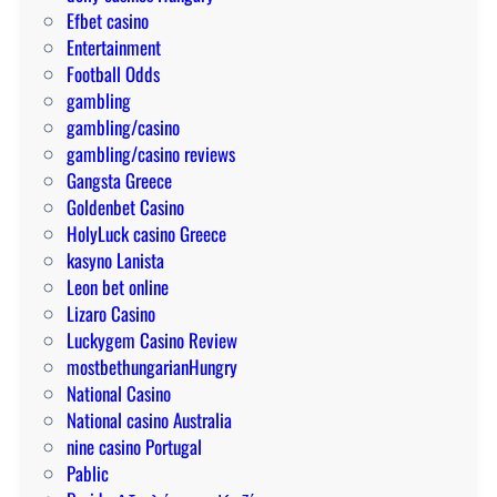
l
6
Efbet casino
a
-
Entertainment
s
b
Football Odds
q
a
gambling
u
n
gambling/casino
e
gambling/casino reviews
p
Gangsta Greece
u
Goldenbet Casino
e
HolyLuck casino Greece
d
kasyno Lanista
e
Leon bet online
s
Lizaro Casino
c
Luckygem Casino Review
o
mostbethungarianHungry
n
National Casino
f
National casino Australia
i
nine casino Portugal
a
Pablic
r