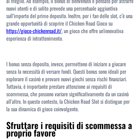
al meglio. Ad esempio, il bonus di benvenuto è pensato per attrarre
nuovi utenti e di solito prevede una percentuale aggiuntiva
sull’importo del primo deposito. Inoltre, per i fan delle slot, c’è una
grande opportunità di scoprire il Chicken Road Gioco su
https://gioco-chickenroad.it/
, un gioco che offre un’innovativa
esperienza di intrattenimento.
I bonus senza deposito, invece, permettono di iniziare a giocare
senza la necessità di versare fondi. Questi bonus sono ideali per
esplorare il casinò e provare nuovi giochi senza rischi finanziari.
Tuttavia, è importante prestare attenzione ai requisiti di
scommessa, che possono variare significativamente da un casinò
all’altro. In questo contesto, la Chicken Road Slot si distingue per
la sua dinamica di gioco coinvolgente.
Sfruttare i requisiti di scommessa a
proprio favore