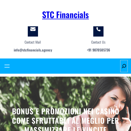
Skip
to
STC Financials
content
Contact Mail
Contact Us
info@stcfinancials.agency
+91 9870505736
S
e
a
r
c
h
BONUS E PROMOZIONI NEI CASINÒ
COME SFRUTTARLI AL MEGLIO PER
MASSIMIZZARE LE VINCITE