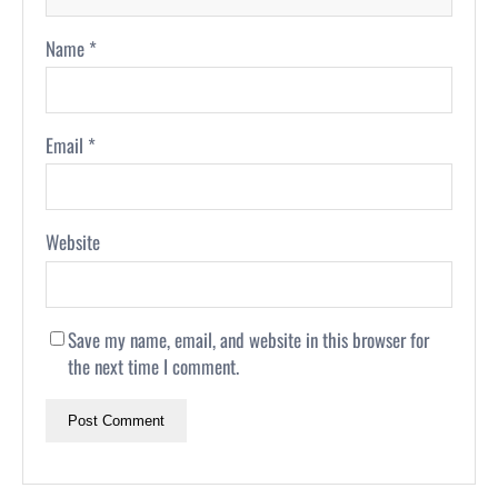
Name
*
Email
*
Website
Save my name, email, and website in this browser for
the next time I comment.