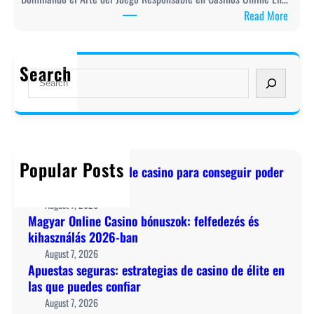
n
a
:
Read More
l
s
A
i
d
p
n
e
u
Search
e
S
c
e
C
e
a
s
a
a
s
t
s
r
i
a
i
c
n
s
n
h
o
Popular Posts
s
estrategias astutas de casino para conseguir poder
o
p
e
financiero real
b
a
g
August 7, 2026
ó
r
u
Magyar Online Casino bónuszok: felfedezés és
n
a
r
kihasználás 2026-ban
u
c
a
August 7, 2026
s
o
s
Apuestas seguras: estrategias de casino de élite en
z
n
:
las que puedes confiar
o
s
e
August 7, 2026
k
e