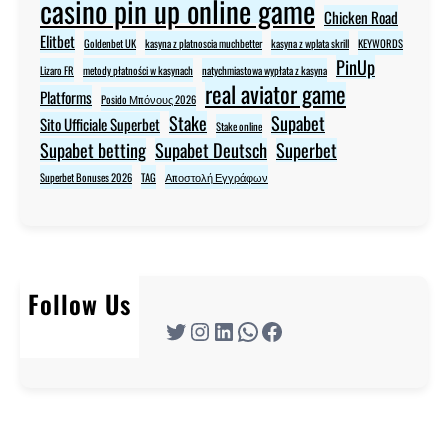
casino pin up online game
Chicken Road
Elitbet
Goldenbet UK
kasyna z platnoscia muchbetter
kasyna z wplata skrill
KEYWORDS
PinUp
Lizaro FR
metody płatności w kasynach
natychmiastowa wypłata z kasyna
real aviator game
Platforms
Posido Μπόνους 2026
Stake
Supabet
Sito Ufficiale Superbet
Stake online
Supabet betting
Supabet Deutsch
Superbet
Superbet Bonuses 2026
TAG
Αποστολή Εγγράφων
Follow Us
Twitter
Instagram
LinkedIn
WhatsApp
Facebook