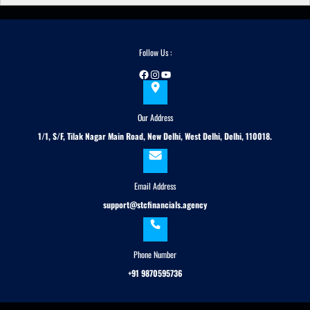
r
c
h
Follow Us :
Facebook
Instagram
YouTube
Our Address
1/1, S/F, Tilak Nagar Main Road, New Delhi, West Delhi, Delhi, 110018.
Email Address
support@stcfinancials.agency
Phone Number
+91 9870595736