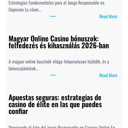
Estrategias Fundamentales para el Juego Responsable en
Caposino La clave…
:
Read More
e
s
Magyar Online Casino bónuszok:
t
felfedezés és kihasználás 2026-ban
r
a
t
A magyar online kaszinók világa folyamatosan fejlődik, és a
e
bónuszajánlatok…
g
:
Read More
i
M
a
a
s
Apuestas seguras: estrategias de
g
a
casino de élite en las que puedes
y
s
confiar
a
t
r
u
O
t
Dominando el Arte del Juego Responsable en Casinos Online En…