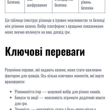
Безпека
рівень
шифрування
безпека
безпеки
Ця таблиця ілюструє різницю в ігрових можливостях та безпеці
між різними казино. Вибір платформи з кращими показниками
може значно вплинути на ваш досвід гри.
Ключові переваги
Розуміння переваг, які надають казино, може стати важливим
фактором для гравців. Ось кілька ключових моментів, які варто
враховувати:
Різноманіття ігор — широкий вибір для різних смаків.
Бонуси та акції — можливість отримати додаткові кошти
для гри.
Зручність — можливість грати з будь-якого місця у