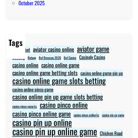
October 2025
Tags
aviator game
aviator casino online
aviator bet
Betting
Casinoly Casino
Betway
Bof Bonuses 2026
Bof Casino
casino online
casino online game
casino online game betting slots
casino online game pin up
casino online game slots betting
casino online pinco game
casino online pin up game slots betting
casino pinco online
casino pinco game kz
casino pinco online game
casino pinco online kz
casino pin up game
casino pin up online
casino pin up online game
Chicken Road