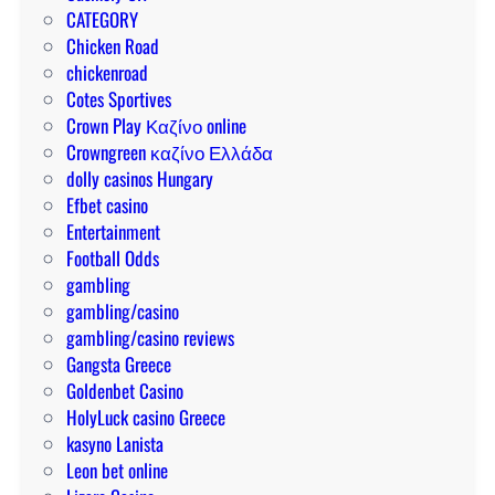
l
v
CATEGORY
g
o
e
Chicken Road
h
g
n
chickenroad
t
r
t
Cotes Sportives
s
a
a
Crown Play Καζίνο online
n
j
Crowngreen καζίνο Ελλάδα
d
a
dolly casinos Hungary
e
g
Efbet casino
a
Entertainment
n
Football Odds
a
gambling
d
gambling/casino
o
gambling/casino reviews
r
Gangsta Greece
a
Goldenbet Casino
HolyLuck casino Greece
kasyno Lanista
Leon bet online