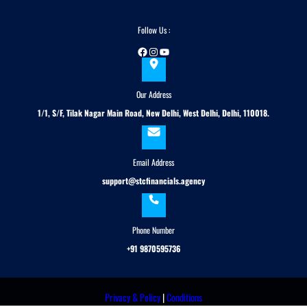
h
Follow Us :
Facebook
Instagram
YouTube
Our Address
1/1, S/F, Tilak Nagar Main Road, New Delhi, West Delhi, Delhi, 110018.
Email Address
support@stcfinancials.agency
Phone Number
+91 9870595736
Privacy & Policy
|
Conditions