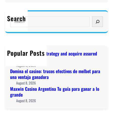
s
M
c
t
a
a
r
x
Search
s
S
a
w
i
e
t
i
n
a
e
n
o
r
g
C
:
c
y
a
t
h
a
Popular Posts
s
Polish your casino strategy and acquire assured
r
n
i
lucky pari insights
u
d
n
August 8, 2026
c
a
o
Domina el casino: trucos efectivos de melbet para
o
c
A
una ventaja ganadora
s
q
r
August 8, 2026
e
u
g
Maxwin Casino Argentina Tu guía para ganar a lo
f
i
e
grande
e
r
n
August 8, 2026
c
e
t
t
a
i