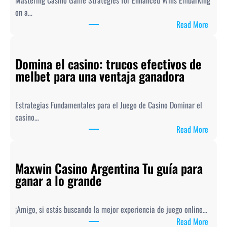
Mastering Casino Game Strategies for Enhanced Wins Embarking
on a…
:
Read More
P
o
Domina el casino: trucos efectivos de
l
melbet para una ventaja ganadora
i
s
h
Estrategias Fundamentales para el Juego de Casino Dominar el
y
casino…
o
:
Read More
u
D
r
o
c
Maxwin Casino Argentina Tu guía para
m
a
ganar a lo grande
i
s
n
i
a
n
¡Amigo, si estás buscando la mejor experiencia de juego online…
e
o
:
Read More
l