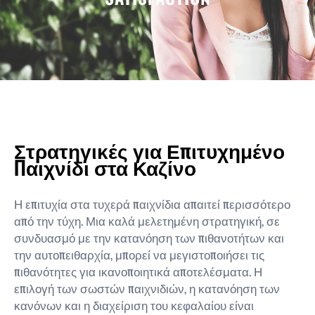
Στρατηγικές για Επιτυχημένο
Παιχνίδι στα Καζίνο
Η επιτυχία στα τυχερά παιχνίδια απαιτεί περισσότερο
από την τύχη. Μια καλά μελετημένη στρατηγική, σε
συνδυασμό με την κατανόηση των πιθανοτήτων και
την αυτοπειθαρχία, μπορεί να μεγιστοποιήσει τις
πιθανότητες για ικανοποιητικά αποτελέσματα. Η
επιλογή των σωστών παιχνιδιών, η κατανόηση των
κανόνων και η διαχείριση του κεφαλαίου είναι