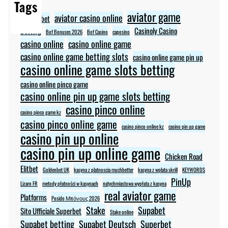
Tags
aviator game
aviator casino online
aviator bet
Betting
Casinoly Casino
Bof Bonuses 2026
Bof Casino
caposino
casino online
casino online game
casino online game betting slots
casino online game pin up
casino online game slots betting
casino online pinco game
casino online pin up game slots betting
casino pinco online
casino pinco game kz
casino pinco online game
casino pinco online kz
casino pin up game
casino pin up online
casino pin up online game
Chicken Road
Elitbet
Goldenbet UK
kasyna z platnoscia muchbetter
kasyna z wplata skrill
KEYWORDS
PinUp
Lizaro FR
metody płatności w kasynach
natychmiastowa wypłata z kasyna
real aviator game
Platforms
Posido Μπόνους 2026
Stake
Supabet
Sito Ufficiale Superbet
Stake online
Supabet betting
Supabet Deutsch
Superbet