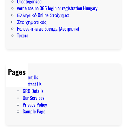
Uncategorized
verde casino 365 login or registration Hungary
Ελληνικό Online Στοίχημα
Στοιχηματικές
Релевантна до бренда (Австралія)
Текста
Pages
About Us
Contact Us
GRO Details
Our Services
Privacy Policy
Sample Page