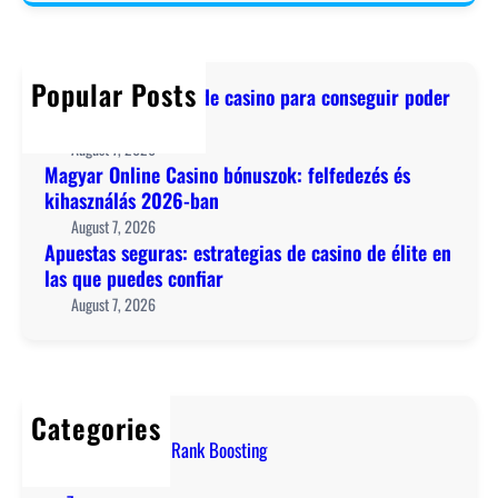
s
t
s
r
i
a
i
c
n
s
n
h
o
Popular Posts
s
estrategias astutas de casino para conseguir poder
o
p
e
financiero real
b
a
g
August 7, 2026
ó
r
u
Magyar Online Casino bónuszok: felfedezés és
n
a
r
kihasználás 2026-ban
u
c
a
August 7, 2026
s
o
s
Apuestas seguras: estrategias de casino de élite en
z
n
:
las que puedes confiar
o
s
e
August 7, 2026
k
e
s
:
g
t
f
u
r
e
i
a
l
Categories
r
t
f
! Marvel Rivals Rank Boosting
p
e
e
1
o
g