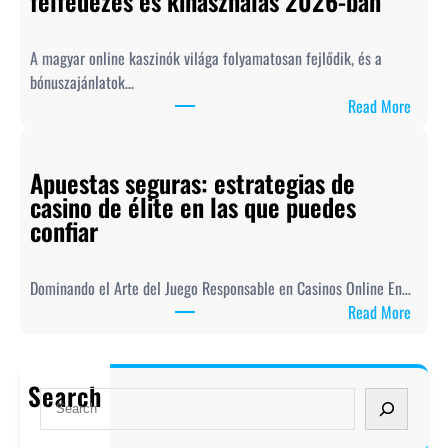
felfedezés és kihasználás 2026-ban
a
t
A magyar online kaszinók világa folyamatosan fejlődik, és a
e
bónuszajánlatok…
g
:
Read More
i
M
a
a
s
Apuestas seguras: estrategias de
g
a
casino de élite en las que puedes
y
s
confiar
a
t
r
u
O
t
Dominando el Arte del Juego Responsable en Casinos Online En…
n
a
:
Read More
l
s
A
i
d
p
n
e
u
Search
e
S
c
e
C
e
a
s
a
a