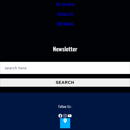
Our Services
Contact Us
GRO Details
Newsletter
S
e
a
SEARCH
r
c
h
Follow Us :
Facebook
Instagram
YouTube