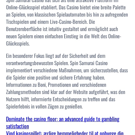
Online-Glücksspiel etabliert. Das Casino bietet eine breite Palette
an Spielen, von klassischen Spielautomaten bis hin zu aufregenden
Tischspielen und einem Live-Casino-Bereich. Die
Benutzeroberfläche ist intuitiv gestaltet und ermöglicht auch
neuen Spielern einen einfachen Einstieg in die Welt des Online-
Glücksspiels.
Ein besonderer Fokus liegt auf der Sicherheit und dem
verantwortungsbewussten Spielen. Spin Samurai Casino
implementiert verschiedene Maßnahmen, um sicherzustellen, dass
die Spieler eine positive und sichere Erfahrung haben.
Informationen zu Boni, Promotionen und verschiedenen
Zahlungsmethoden sind klar auf der Website aufgeführt, was den
Nutzern hilft, informierte Entscheidungen zu treffen und das
Spielerlebnis in vollen Zügen zu genießen.
Dominate the casino floor: an advanced guide to gambling
satisfaction
Vind kasinospillet: ærlige hemmeligheder til at opbygge din