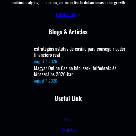
combine analytics, automation, and expertise to deliver measurable growth.
ABOUT US
Blogs & Articles
estrategias astutas de casino para conseguir poder
financiero real
August 7, 2026
Magyar Online Casino bónuszok: felfedezés és
kihasználás 2026-ban
August 7, 2026
Useful Link
Home
About Us