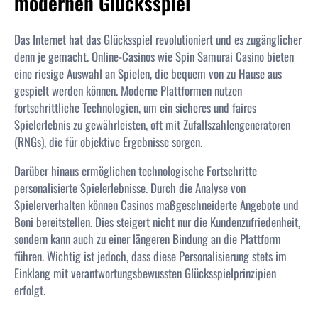
modernen Glücksspiel
Das Internet hat das Glücksspiel revolutioniert und es zugänglicher
denn je gemacht. Online-Casinos wie Spin Samurai Casino bieten
eine riesige Auswahl an Spielen, die bequem von zu Hause aus
gespielt werden können. Moderne Plattformen nutzen
fortschrittliche Technologien, um ein sicheres und faires
Spielerlebnis zu gewährleisten, oft mit Zufallszahlengeneratoren
(RNGs), die für objektive Ergebnisse sorgen.
Darüber hinaus ermöglichen technologische Fortschritte
personalisierte Spielerlebnisse. Durch die Analyse von
Spielerverhalten können Casinos maßgeschneiderte Angebote und
Boni bereitstellen. Dies steigert nicht nur die Kundenzufriedenheit,
sondern kann auch zu einer längeren Bindung an die Plattform
führen. Wichtig ist jedoch, dass diese Personalisierung stets im
Einklang mit verantwortungsbewussten Glücksspielprinzipien
erfolgt.