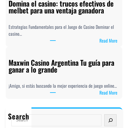
Domina el casino: trucos efectivos de
l
melbet para una ventaja ganadora
i
s
h
Estrategias Fundamentales para el Juego de Casino Dominar el
y
casino…
o
:
Read More
u
D
r
o
c
Maxwin Casino Argentina Tu guía para
m
a
ganar a lo grande
i
s
n
i
a
n
¡Amigo, si estás buscando la mejor experiencia de juego online…
e
o
:
Read More
l
s
M
c
t
a
a
r
x
Search
s
S
a
w
i
e
t
i