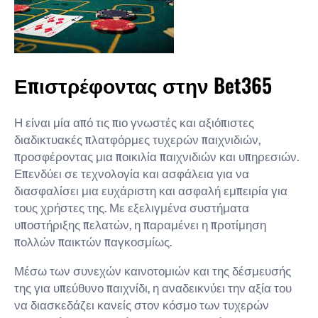
Επιστρέφοντας στην Bet365
Η είναι μία από τις πιο γνωστές και αξιόπιστες
διαδικτυακές πλατφόρμες τυχερών παιχνιδιών,
προσφέροντας μια ποικιλία παιχνιδιών και υπηρεσιών.
Επενδύει σε τεχνολογία και ασφάλεια για να
διασφαλίσει μια ευχάριστη και ασφαλή εμπειρία για
τους χρήστες της. Με εξελιγμένα συστήματα
υποστήριξης πελατών, η παραμένει η προτίμηση
πολλών παικτών παγκοσμίως.
Μέσω των συνεχών καινοτομιών και της δέσμευσής
της για υπεύθυνο παιχνίδι, η αναδεικνύει την αξία του
να διασκεδάζει κανείς στον κόσμο των τυχερών