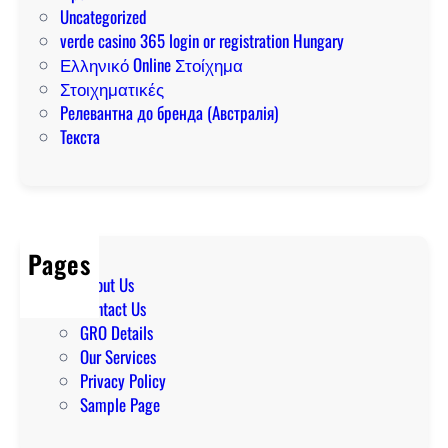
Uncategorized
verde casino 365 login or registration Hungary
Ελληνικό Online Στοίχημα
Στοιχηματικές
Релевантна до бренда (Австралія)
Текста
Pages
About Us
Contact Us
GRO Details
Our Services
Privacy Policy
Sample Page