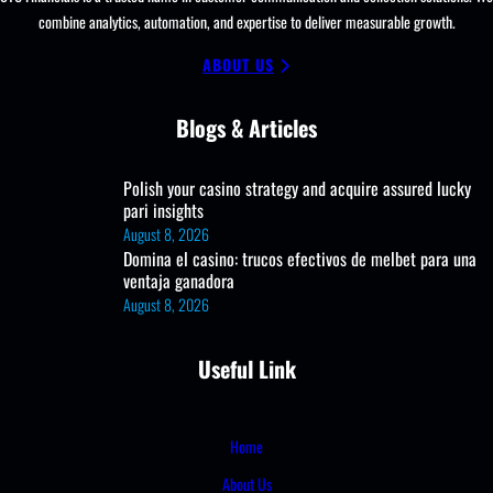
combine analytics, automation, and expertise to deliver measurable growth.
ABOUT US
Blogs & Articles
Polish your casino strategy and acquire assured lucky
pari insights
August 8, 2026
Domina el casino: trucos efectivos de melbet para una
ventaja ganadora
August 8, 2026
Useful Link
Home
About Us