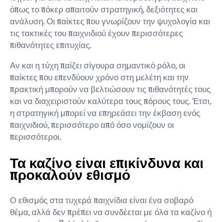
όπως το πόκερ απαιτούν στρατηγική, δεξιότητες και
ανάλυση. Οι παίκτες που γνωρίζουν την ψυχολογία και
τις τακτικές του παιχνιδιού έχουν περισσότερες
πιθανότητες επιτυχίας.
Αν και η τύχη παίζει σίγουρα σημαντικό ρόλο, οι
παίκτες που επενδύουν χρόνο στη μελέτη και την
πρακτική μπορούν να βελτιώσουν τις πιθανότητές τους
και να διαχειριστούν καλύτερα τους πόρους τους. Έτσι,
η στρατηγική μπορεί να επηρεάσει την έκβαση ενός
παιχνιδιού, περισσότερο από όσο νομίζουν οι
περισσότεροι.
Τα καζίνο είναι επικίνδυνα και
προκαλούν εθισμό
Ο εθισμός στα τυχερά παιχνίδια είναι ένα σοβαρό
θέμα, αλλά δεν πρέπει να συνδέεται με όλα τα καζίνο ή