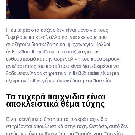
Η εμπειρία στα καζίνο δεν είναι μόνο για τους
“υψηλούς παίκτες”, αλλά και για εκείνους που
αναζητούν διασκέδαση και ψυχαγωγία. Πολλοί
άνθρωποι επισκέπτονται τα καζίνο για τον
ενθουσιασμό και την αδρεναλίνη που προσφέρουν,
ανεξαρτήτως του ποσού που είναι διατεθειμένοι να
ξοδέψουν. Χαρακτηριστικά, η Bet365 casino είναι μια
εξαιρετική επιλογή για διασκέδαση και παιχνίδι.
Τα τυχερά παιχνίδια είναι
αποκλειστικά θέμα τύχης
Είναι κοινή πεποίθηση ότι τα τυχερά παιχνίδια
στηρίζονται αποκλειστικά στην τύχη. Ωστόσο, αυτό δεν
ισχύει για όλα τα παιχνίδια. Για παράδειγμα, παιχνίδια