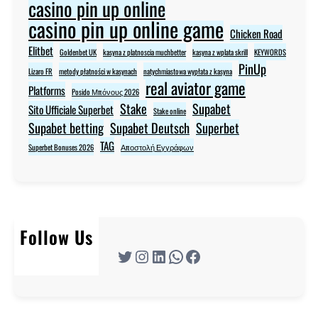
casino pin up online
casino pin up online game
Chicken Road
Elitbet
Goldenbet UK
kasyna z platnoscia muchbetter
kasyna z wplata skrill
KEYWORDS
PinUp
Lizaro FR
metody płatności w kasynach
natychmiastowa wypłata z kasyna
real aviator game
Platforms
Posido Μπόνους 2026
Stake
Supabet
Sito Ufficiale Superbet
Stake online
Supabet betting
Supabet Deutsch
Superbet
TAG
Superbet Bonuses 2026
Αποστολή Εγγράφων
Follow Us
Twitter
Instagram
LinkedIn
WhatsApp
Facebook