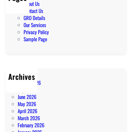
About Us
Contact Us
GRO Details
Our Services
Privacy Policy
Sample Page
Archives
August 2026
July 2026
June 2026
May 2026
April 2026
March 2026
February 2026