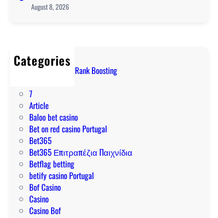
r
n
August 8, 2026
c
e
t
t
a
i
i
s
n
v
s
a
o
Categories
u
T
s
! Marvel Rivals Rank Boosting
r
u
d
1
e
g
e
7
d
u
m
Article
l
í
e
Baloo bet casino
u
a
l
Bet on red casino Portugal
c
p
b
Bet365
k
a
e
Bet365 Επιτραπέζια Παιχνίδια
y
r
t
Betflag betting
p
a
p
betify casino Portugal
a
g
a
Bof Casino
r
a
r
Casino
i
n
a
Casino Bof
i
a