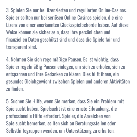
3. Spielen Sie nur bei lizenzierten und regulierten Online-Casinos.
Spieler sollten nur bei seriösen Online-Casinos spielen, die eine
Lizenz von einer anerkannten Glücksspielbehörde haben. Auf diese
Weise können sie sicher sein, dass ihre persönlichen und
finanziellen Daten geschützt sind und dass die Spiele fair und
transparent sind.
4. Nehmen Sie sich regelmäßige Pausen. Es ist wichtig, dass
Spieler regelmäßig Pausen einlegen, um sich zu erholen, sich zu
entspannen und ihre Gedanken zu klären. Dies hilft ihnen, ein
gesundes Gleichgewicht zwischen Spielen und anderen Aktivitäten
zu finden.
5. Suchen Sie Hilfe, wenn Sie merken, dass Sie ein Problem mit
Spielsucht haben. Spielsucht ist eine ernste Erkrankung, die
professionelle Hilfe erfordert. Spieler, die Anzeichen von
Spielsucht bemerken, sollten sich an Beratungsstellen oder
Selbsthilfegruppen wenden, um Unterstützung zu erhalten.