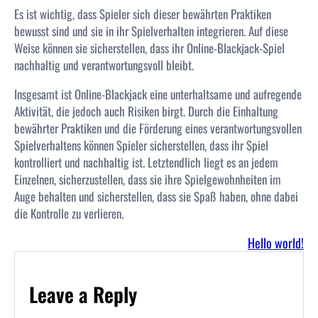
Es ist wichtig, dass Spieler sich dieser bewährten Praktiken
bewusst sind und sie in ihr Spielverhalten integrieren. Auf diese
Weise können sie sicherstellen, dass ihr Online-Blackjack-Spiel
nachhaltig und verantwortungsvoll bleibt.
Insgesamt ist Online-Blackjack eine unterhaltsame und aufregende
Aktivität, die jedoch auch Risiken birgt. Durch die Einhaltung
bewährter Praktiken und die Förderung eines verantwortungsvollen
Spielverhaltens können Spieler sicherstellen, dass ihr Spiel
kontrolliert und nachhaltig ist. Letztendlich liegt es an jedem
Einzelnen, sicherzustellen, dass sie ihre Spielgewohnheiten im
Auge behalten und sicherstellen, dass sie Spaß haben, ohne dabei
die Kontrolle zu verlieren.
Hello world!
Leave a Reply