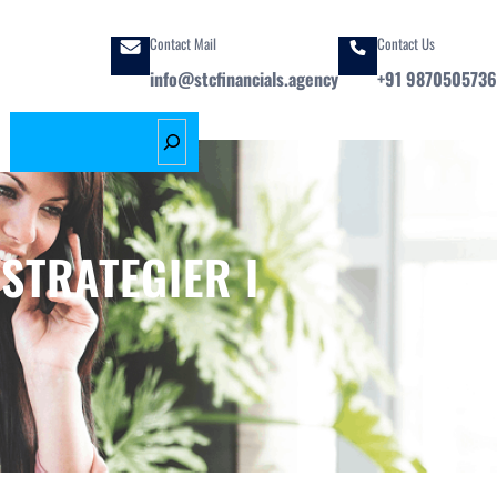
Contact Mail
Contact Us
info@stcfinancials.agency
+91 9870505736
S
S
e
a
r
c
STRATEGIER I
h