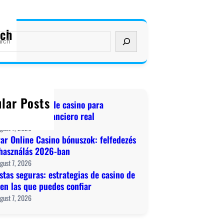
rch
lar Posts
tegias astutas de casino para
guir poder financiero real
gust 7, 2026
ar Online Casino bónuszok: felfedezés
ihasználás 2026-ban
gust 7, 2026
tas seguras: estrategias de casino de
 en las que puedes confiar
gust 7, 2026