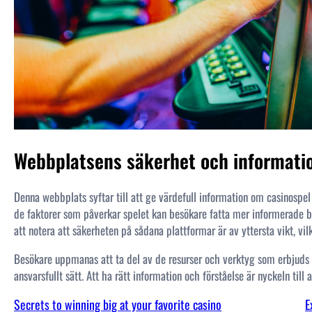
Webbplatsens säkerhet och informati
Denna webbplats syftar till att ge värdefull information om casinospe
de faktorer som påverkar spelet kan besökare fatta mer informerade bes
att notera att säkerheten på sådana plattformar är av yttersta vikt, v
Besökare uppmanas att ta del av de resurser och verktyg som erbjuds 
ansvarsfullt sätt. Att ha rätt information och förståelse är nyckeln till 
Secrets to winning big at your favorite casino
E