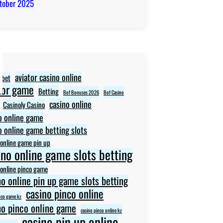
tober 2025
aviator casino online
 bet
tor game
Betting
Bof Bonuses 2026
Bof Casino
casino online
Casinoly Casino
o online game
o online game betting slots
 online game pin up
ino online game slots betting
 online pinco game
no online pin up game slots betting
casino pinco online
nco game kz
no pinco online game
casino pinco online kz
casino pin up online