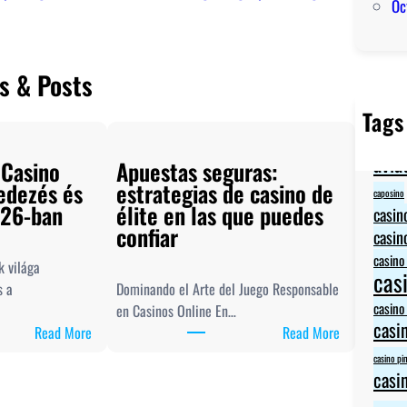
Oc
s & Posts
Tags
aviator
avia
 Casino
Apuestas seguras:
edezés és
estrategias de casino de
caposino
026-ban
élite en las que puedes
casin
confiar
casin
casino
k világa
cas
s a
Dominando el Arte del Juego Responsable
casino
en Casinos Online En…
casi
:
:
Read More
Read More
M
A
casino pi
a
p
casi
g
u