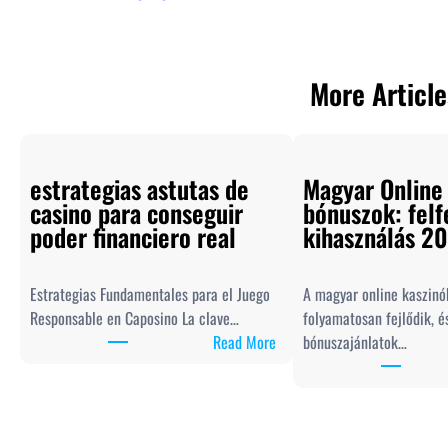
More Article
estrategias astutas de
Magyar Online
casino para conseguir
bónuszok: felf
poder financiero real
kihasználás 2
Estrategias Fundamentales para el Juego
A magyar online kaszinó
Responsable en Caposino La clave…
folyamatosan fejlődik, é
:
Read More
bónuszajánlatok…
e
s
t
r