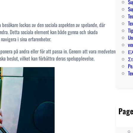
Su
Su
Te
Te
 besökare lockas av den sociala aspekten av spelande, där
Ti
andra. Detta sociala element kan både gynna och skada
Un
 navigera i sina erfarenheter.
ve
 imponera på andra eller för att passa in. Genom att vara medveten
Ελ
ka beslut, vilket kan förbättra deras spelupplevelse.
Στ
Ре
Те
Pag