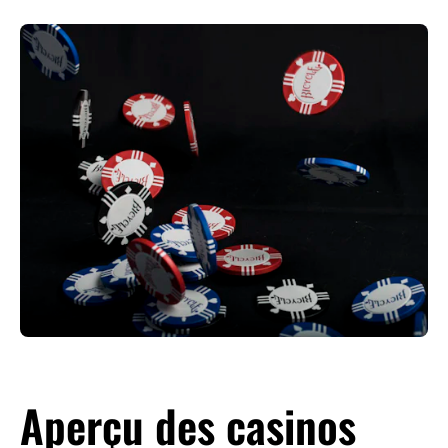
Aperçu des casinos