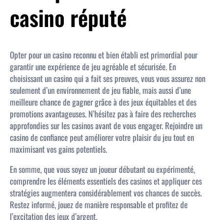
casino réputé
Opter pour un casino reconnu et bien établi est primordial pour
garantir une expérience de jeu agréable et sécurisée. En
choisissant un casino qui a fait ses preuves, vous vous assurez non
seulement d’un environnement de jeu fiable, mais aussi d’une
meilleure chance de gagner grâce à des jeux équitables et des
promotions avantageuses. N’hésitez pas à faire des recherches
approfondies sur les casinos avant de vous engager. Rejoindre un
casino de confiance peut améliorer votre plaisir du jeu tout en
maximisant vos gains potentiels.
En somme, que vous soyez un joueur débutant ou expérimenté,
comprendre les éléments essentiels des casinos et appliquer ces
stratégies augmentera considérablement vos chances de succès.
Restez informé, jouez de manière responsable et profitez de
l’excitation des jeux d’argent.