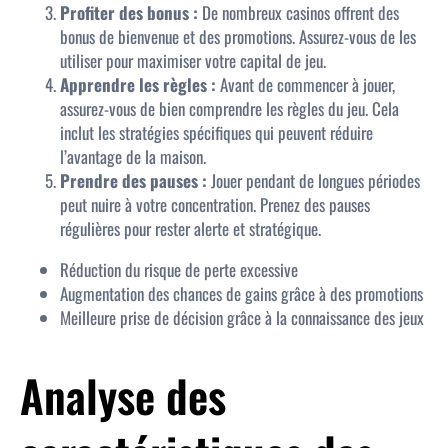
Profiter des bonus :
De nombreux casinos offrent des
bonus de bienvenue et des promotions. Assurez-vous de les
utiliser pour maximiser votre capital de jeu.
Apprendre les règles :
Avant de commencer à jouer,
assurez-vous de bien comprendre les règles du jeu. Cela
inclut les stratégies spécifiques qui peuvent réduire
l’avantage de la maison.
Prendre des pauses :
Jouer pendant de longues périodes
peut nuire à votre concentration. Prenez des pauses
régulières pour rester alerte et stratégique.
Réduction du risque de perte excessive
Augmentation des chances de gains grâce à des promotions
Meilleure prise de décision grâce à la connaissance des jeux
Analyse des