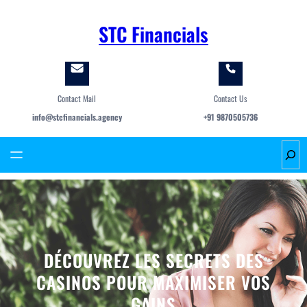
Skip
to
STC Financials
content
Contact Mail
Contact Us
info@stcfinancials.agency
+91 9870505736
S
e
a
r
c
h
DÉCOUVREZ LES SECRETS DES
CASINOS POUR MAXIMISER VOS
GAINS