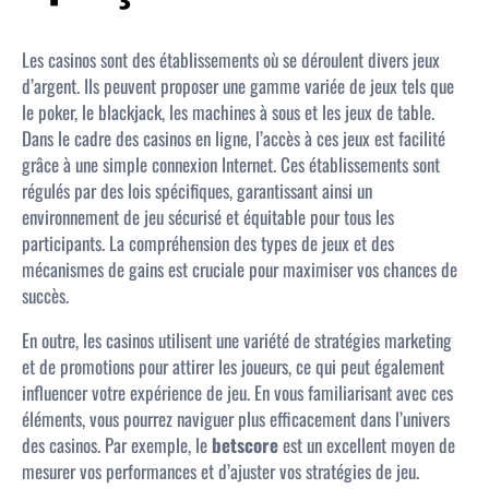
Les casinos sont des établissements où se déroulent divers jeux
d’argent. Ils peuvent proposer une gamme variée de jeux tels que
le poker, le blackjack, les machines à sous et les jeux de table.
Dans le cadre des casinos en ligne, l’accès à ces jeux est facilité
grâce à une simple connexion Internet. Ces établissements sont
régulés par des lois spécifiques, garantissant ainsi un
environnement de jeu sécurisé et équitable pour tous les
participants. La compréhension des types de jeux et des
mécanismes de gains est cruciale pour maximiser vos chances de
succès.
En outre, les casinos utilisent une variété de stratégies marketing
et de promotions pour attirer les joueurs, ce qui peut également
influencer votre expérience de jeu. En vous familiarisant avec ces
éléments, vous pourrez naviguer plus efficacement dans l’univers
des casinos. Par exemple, le
betscore
est un excellent moyen de
mesurer vos performances et d’ajuster vos stratégies de jeu.