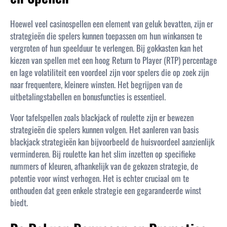
Hoewel veel casinospellen een element van geluk bevatten, zijn er
strategieën die spelers kunnen toepassen om hun winkansen te
vergroten of hun speelduur te verlengen. Bij gokkasten kan het
kiezen van spellen met een hoog Return to Player (RTP) percentage
en lage volatiliteit een voordeel zijn voor spelers die op zoek zijn
naar frequentere, kleinere winsten. Het begrijpen van de
uitbetalingstabellen en bonusfuncties is essentieel.
Voor tafelspellen zoals blackjack of roulette zijn er bewezen
strategieën die spelers kunnen volgen. Het aanleren van basis
blackjack strategieën kan bijvoorbeeld de huisvoordeel aanzienlijk
verminderen. Bij roulette kan het slim inzetten op specifieke
nummers of kleuren, afhankelijk van de gekozen strategie, de
potentie voor winst verhogen. Het is echter cruciaal om te
onthouden dat geen enkele strategie een gegarandeerde winst
biedt.