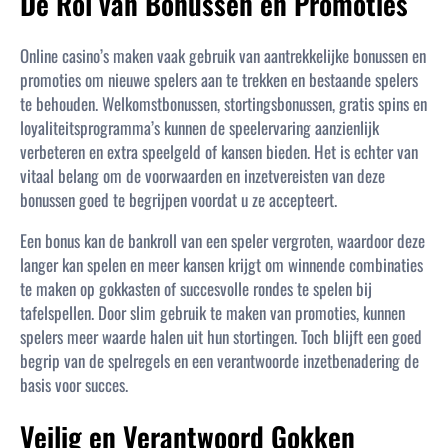
De Rol van Bonussen en Promoties
Online casino’s maken vaak gebruik van aantrekkelijke bonussen en
promoties om nieuwe spelers aan te trekken en bestaande spelers
te behouden. Welkomstbonussen, stortingsbonussen, gratis spins en
loyaliteitsprogramma’s kunnen de speelervaring aanzienlijk
verbeteren en extra speelgeld of kansen bieden. Het is echter van
vitaal belang om de voorwaarden en inzetvereisten van deze
bonussen goed te begrijpen voordat u ze accepteert.
Een bonus kan de bankroll van een speler vergroten, waardoor deze
langer kan spelen en meer kansen krijgt om winnende combinaties
te maken op gokkasten of succesvolle rondes te spelen bij
tafelspellen. Door slim gebruik te maken van promoties, kunnen
spelers meer waarde halen uit hun stortingen. Toch blijft een goed
begrip van de spelregels en een verantwoorde inzetbenadering de
basis voor succes.
Veilig en Verantwoord Gokken