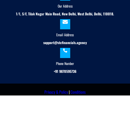
Our Address
1/1, S/F, Tilak Nagar Main Road, New Delhi, West Delhi, Delhi, 110018.
Email Address
support@stcfinancials.agency
Phone Number
+91 9870595736
Privacy & Policy
|
Conditions