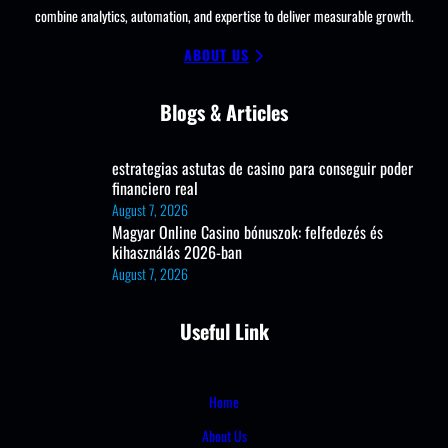
combine analytics, automation, and expertise to deliver measurable growth.
ABOUT US
Blogs & Articles
estrategias astutas de casino para conseguir poder
financiero real
August 7, 2026
Magyar Online Casino bónuszok: felfedezés és
kihasználás 2026-ban
August 7, 2026
Useful Link
Home
About Us