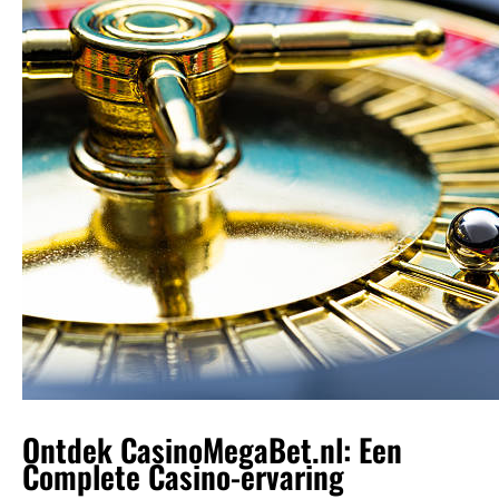
Ontdek CasinoMegaBet.nl: Een
Complete Casino-ervaring