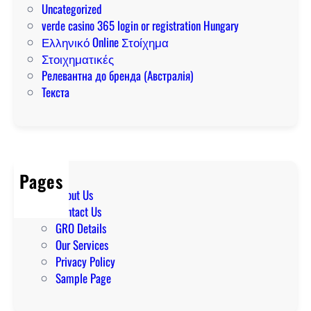
Uncategorized
verde casino 365 login or registration Hungary
Ελληνικό Online Στοίχημα
Στοιχηματικές
Релевантна до бренда (Австралія)
Текста
Pages
About Us
Contact Us
GRO Details
Our Services
Privacy Policy
Sample Page