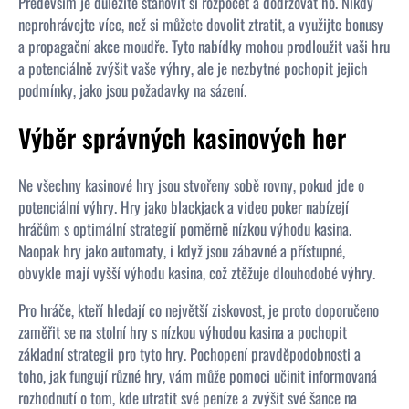
Především je důležité stanovit si rozpočet a dodržovat ho. Nikdy
neprohrávejte více, než si můžete dovolit ztratit, a využijte bonusy
a propagační akce moudře. Tyto nabídky mohou prodloužit vaši hru
a potenciálně zvýšit vaše výhry, ale je nezbytné pochopit jejich
podmínky, jako jsou požadavky na sázení.
Výběr správných kasinových her
Ne všechny kasinové hry jsou stvořeny sobě rovny, pokud jde o
potenciální výhry. Hry jako blackjack a video poker nabízejí
hráčům s optimální strategií poměrně nízkou výhodu kasina.
Naopak hry jako automaty, i když jsou zábavné a přístupné,
obvykle mají vyšší výhodu kasina, což ztěžuje dlouhodobé výhry.
Pro hráče, kteří hledají co největší ziskovost, je proto doporučeno
zaměřit se na stolní hry s nízkou výhodou kasina a pochopit
základní strategii pro tyto hry. Pochopení pravděpodobnosti a
toho, jak fungují různé hry, vám může pomoci učinit informovaná
rozhodnutí o tom, kde utratit své peníze a zvýšit své šance na