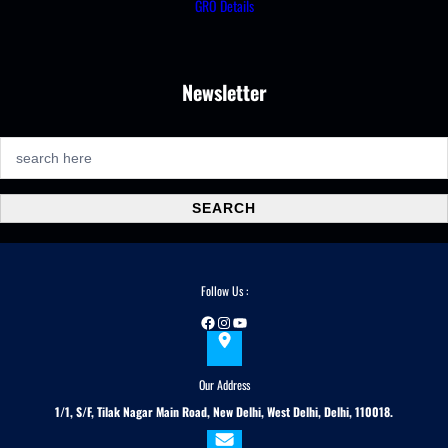
GRO Details
Newsletter
S
e
a
SEARCH
r
c
h
Follow Us :
Facebook
Instagram
YouTube
Our Address
1/1, S/F, Tilak Nagar Main Road, New Delhi, West Delhi, Delhi, 110018.