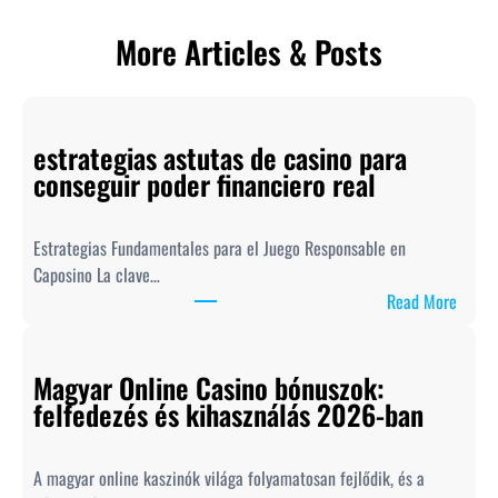
More Articles & Posts
estrategias astutas de casino para
conseguir poder financiero real
Estrategias Fundamentales para el Juego Responsable en
Caposino La clave…
:
Read More
e
s
Magyar Online Casino bónuszok:
t
felfedezés és kihasználás 2026-ban
r
a
t
A magyar online kaszinók világa folyamatosan fejlődik, és a
e