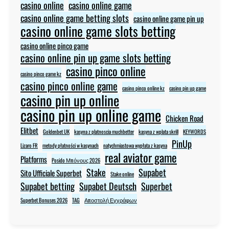
casino online
casino online game
casino online game betting slots
casino online game pin up
casino online game slots betting
casino online pinco game
casino online pin up game slots betting
casino pinco online
casino pinco game kz
casino pinco online game
casino pinco online kz
casino pin up game
casino pin up online
casino pin up online game
Chicken Road
Elitbet
Goldenbet UK
kasyna z platnoscia muchbetter
kasyna z wplata skrill
KEYWORDS
PinUp
Lizaro FR
metody płatności w kasynach
natychmiastowa wypłata z kasyna
real aviator game
Platforms
Posido Μπόνους 2026
Stake
Supabet
Sito Ufficiale Superbet
Stake online
Supabet betting
Supabet Deutsch
Superbet
Superbet Bonuses 2026
TAG
Αποστολή Εγγράφων