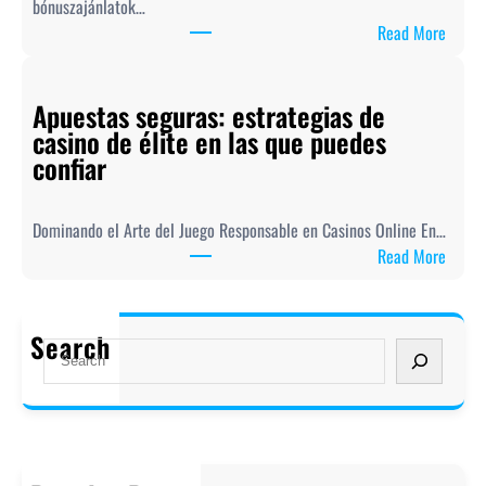
bónuszajánlatok…
g
:
Read More
i
M
a
a
s
Apuestas seguras: estrategias de
g
a
casino de élite en las que puedes
y
s
confiar
a
t
r
u
O
t
Dominando el Arte del Juego Responsable en Casinos Online En…
n
a
:
Read More
l
s
A
i
d
p
n
e
u
Search
e
S
c
e
C
e
a
s
a
a
s
t
s
r
i
a
i
c
n
s
n
h
o