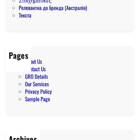
Στοιχηματικές
Релевантна до бренда (Австралія)
Текста
Pages
About Us
Contact Us
GRO Details
Our Services
Privacy Policy
Sample Page
Archives