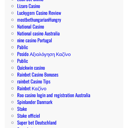
s
Lizaro Casino
c
Luckygem Casino Review
o
mostbethungarianHungry
n
National Casino
f
National casino Australia
i
nine casino Portugal
a
Pablic
r
Posido Αξιολόγηση Καζίνο
Public
Quickwin casino
Rainbet Casino Bonuses
rainbet Casino Tips
Rainbet Καζίνο
Roo casino login and registration Australia
Spinlander Danmark
Stake
Stake officiel
Super bet Deutschland