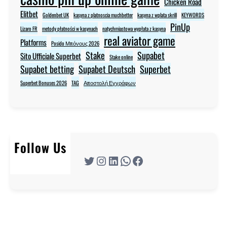
Chicken Road
Elitbet
Goldenbet UK
kasyna z platnoscia muchbetter
kasyna z wplata skrill
KEYWORDS
PinUp
Lizaro FR
metody płatności w kasynach
natychmiastowa wypłata z kasyna
real aviator game
Platforms
Posido Μπόνους 2026
Stake
Supabet
Sito Ufficiale Superbet
Stake online
Supabet betting
Supabet Deutsch
Superbet
Superbet Bonuses 2026
TAG
Αποστολή Εγγράφων
Follow Us
Twitter
Instagram
LinkedIn
WhatsApp
Facebook