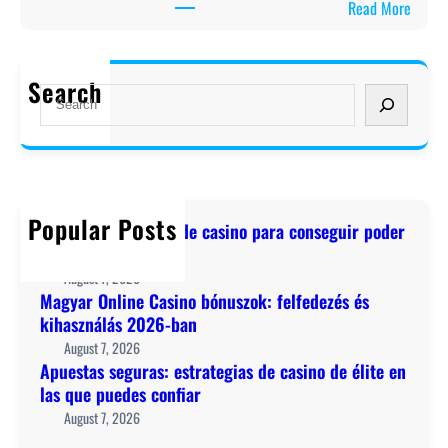
a
:
Read More
l
s
A
i
d
p
n
e
u
Search
e
S
c
e
C
e
a
s
a
a
s
t
s
r
i
a
i
c
n
s
n
h
o
Popular Posts
s
estrategias astutas de casino para conseguir poder
o
p
e
financiero real
b
a
g
August 7, 2026
ó
r
u
Magyar Online Casino bónuszok: felfedezés és
n
a
r
kihasználás 2026-ban
u
c
a
August 7, 2026
s
o
s
Apuestas seguras: estrategias de casino de élite en
z
n
:
las que puedes confiar
o
s
e
August 7, 2026
k
e
s