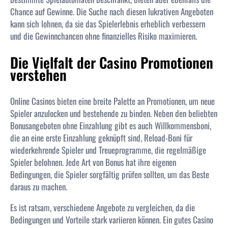
Chance auf Gewinne. Die Suche nach diesen lukrativen Angeboten
kann sich lohnen, da sie das Spielerlebnis erheblich verbessern
und die Gewinnchancen ohne finanzielles Risiko maximieren.
Die Vielfalt der Casino Promotionen
verstehen
Online Casinos bieten eine breite Palette an Promotionen, um neue
Spieler anzulocken und bestehende zu binden. Neben den beliebten
Bonusangeboten ohne Einzahlung gibt es auch Willkommensboni,
die an eine erste Einzahlung geknüpft sind, Reload-Boni für
wiederkehrende Spieler und Treueprogramme, die regelmäßige
Spieler belohnen. Jede Art von Bonus hat ihre eigenen
Bedingungen, die Spieler sorgfältig prüfen sollten, um das Beste
daraus zu machen.
Es ist ratsam, verschiedene Angebote zu vergleichen, da die
Bedingungen und Vorteile stark variieren können. Ein gutes Casino