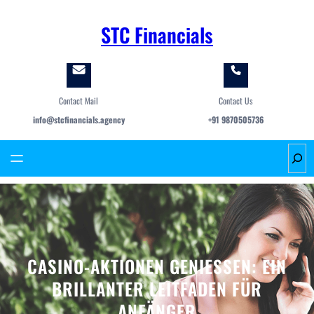
Skip
to
STC Financials
content
Contact Mail
Contact Us
info@stcfinancials.agency
+91 9870505736
S
e
a
r
c
h
CASINO-AKTIONEN GENIESSEN: EIN B
RILLANTER LEITFADEN FÜR A
NFÄNGER