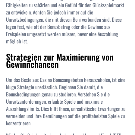
Fähigkeiten zu schärfen und ein Gefühl für den Glücksspielmarkt
zu entwickeln. Achten Sie jedoch immer auf die
Umsatzbedingungen, die mit diesen Boni verbunden sind. Diese
legen fest, wie oft der Bonusbetrag oder die Gewinne aus
Freispielen umgesetzt werden müssen, bevor eine Auszahlung
möglich ist.
Strategien zur Maximierung von
Gewinnchancen
Um das Beste aus Casino Bonusangeboten herauszuholen, ist eine
kluge Strategie unerlässlich. Beginnen Sie damit, die
Bonusbedingungen genau zu studieren. Verstehen Sie die
Umsatzanforderungen, erlaubte Spiele und maximale
Auszahlungslimits. Dies hilft Ihnen, unrealistische Erwartungen zu
vermeiden und Ihre Bemühungen auf die profitabelsten Spiele zu
konzentrieren.