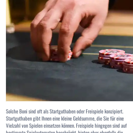
Solche Boni sind oft als Startguthaben oder Freispiele konzipiert.
Startguthaben gibt Ihnen eine kleine Geldsumme, die Sie für eine
Vielzahl von Spielen einsetzen können. Freispiele hingegen sind auf
bestimmte Spielautomaten beschränkt, bieten aber ebenfalls die