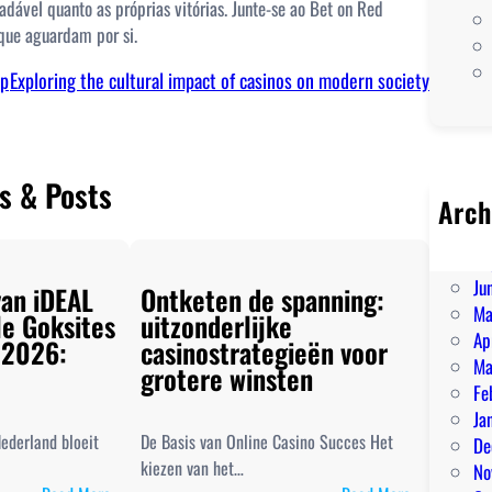
radável quanto as próprias vitórias. Junte-se ao Bet on Red
que aguardam por si.
ар
Exploring the cultural impact of casinos on modern society
s & Posts
Arch
Au
Ju
Ju
van iDEAL
Ontketen de spanning:
Ma
le Goksites
uitzonderlijke
Ap
 2026:
casinostrategieën voor
Ma
grotere winsten
Fe
Ja
ederland bloeit
De Basis van Online Casino Succes Het
De
kiezen van het…
No