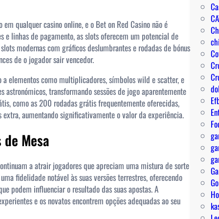
Ca
CA
o em qualquer casino online, e o Bet on Red Casino não é
Ch
s e linhas de pagamento, as slots oferecem um potencial de
ch
deo slots modernas com gráficos deslumbrantes e rodadas de bónus
Co
ces de o jogador sair vencedor.
Cr
Cr
 a elementos como multiplicadores, símbolos wild e scatter, e
do
res astronómicos, transformando sessões de jogo aparentemente
Ef
átis, como as 200 rodadas grátis frequentemente oferecidas,
En
 extra, aumentando significativamente o valor da experiência.
Fo
ga
s de Mesa
ga
ga
 continuam a atrair jogadores que apreciam uma mistura de sorte
Ga
uma fidelidade notável às suas versões terrestres, oferecendo
Go
que podem influenciar o resultado das suas apostas. A
Ho
 experientes e os novatos encontrem opções adequadas ao seu
ka
Le