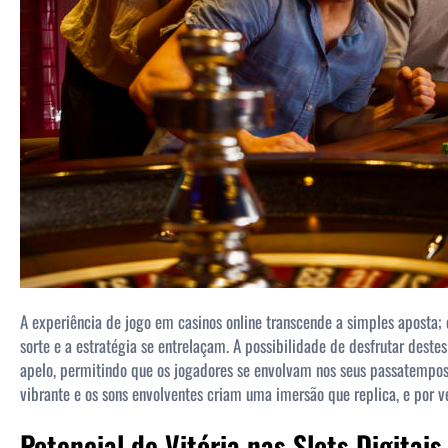
A experiência de jogo em casinos online transcende a simples aposta
sorte e a estratégia se entrelaçam. A possibilidade de desfrutar destes
apelo, permitindo que os jogadores se envolvam nos seus passatempos 
vibrante e os sons envolventes criam uma imersão que replica, e por ve
Potencial de Vitória nas Slots Digitais