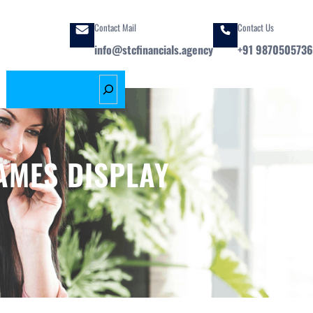
Contact Mail
Contact Us
info@stcfinancials.agency
+91 9870505736
S
S
e
a
r
c
AMES DISPLAY
h