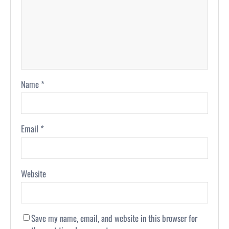
Name
*
Email
*
Website
Save my name, email, and website in this browser for