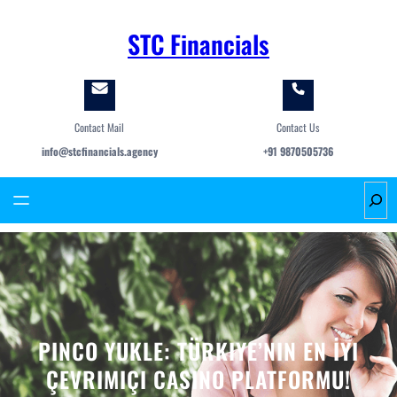
Skip
to
STC Financials
content
Contact Mail
Contact Us
info@stcfinancials.agency
+91 9870505736
S
e
a
r
c
h
PINCO YUKLE: TÜRKIYE’NIN EN İYI
ÇEVRIMIÇI CASINO PLATFORMU!