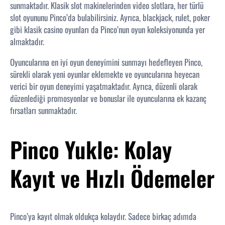
sunmaktadır. Klasik slot makinelerinden video slotlara, her türlü
slot oyununu Pinco’da bulabilirsiniz. Ayrıca, blackjack, rulet, poker
gibi klasik casino oyunları da Pinco’nun oyun koleksiyonunda yer
almaktadır.
Oyuncularına en iyi oyun deneyimini sunmayı hedefleyen Pinco,
sürekli olarak yeni oyunlar eklemekte ve oyuncularına heyecan
verici bir oyun deneyimi yaşatmaktadır. Ayrıca, düzenli olarak
düzenlediği promosyonlar ve bonuslar ile oyuncularına ek kazanç
fırsatları sunmaktadır.
Pinco Yukle: Kolay
Kayıt ve Hızlı Ödemeler
Pinco’ya kayıt olmak oldukça kolaydır. Sadece birkaç adımda