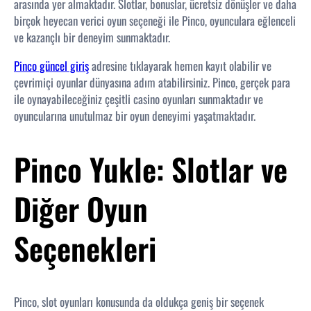
arasında yer almaktadır. Slotlar, bonuslar, ücretsiz dönüşler ve daha
birçok heyecan verici oyun seçeneği ile Pinco, oyunculara eğlenceli
ve kazançlı bir deneyim sunmaktadır.
Pinco güncel giriş
adresine tıklayarak hemen kayıt olabilir ve
çevrimiçi oyunlar dünyasına adım atabilirsiniz. Pinco, gerçek para
ile oynayabileceğiniz çeşitli casino oyunları sunmaktadır ve
oyuncularına unutulmaz bir oyun deneyimi yaşatmaktadır.
Pinco Yukle: Slotlar ve
Diğer Oyun
Seçenekleri
Pinco, slot oyunları konusunda da oldukça geniş bir seçenek