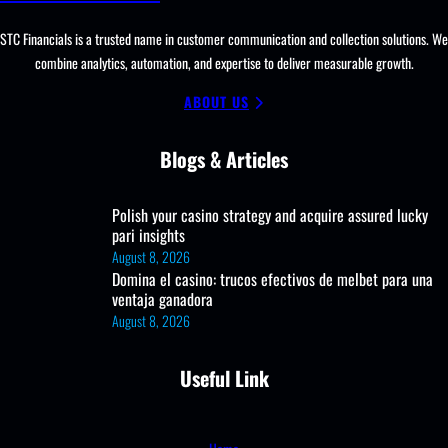
STC Financials is a trusted name in customer communication and collection solutions. We
combine analytics, automation, and expertise to deliver measurable growth.
ABOUT US
Blogs & Articles
Polish your casino strategy and acquire assured lucky
pari insights
August 8, 2026
Domina el casino: trucos efectivos de melbet para una
ventaja ganadora
August 8, 2026
Useful Link