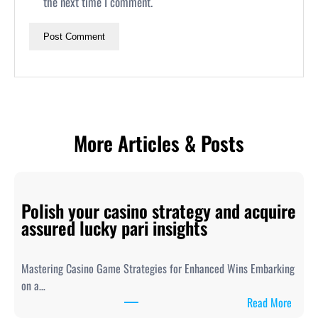
the next time I comment.
More Articles & Posts
Polish your casino strategy and acquire
assured lucky pari insights
Mastering Casino Game Strategies for Enhanced Wins Embarking
on a…
:
Read More