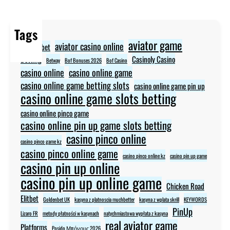
Tags
aviator game
aviator casino online
aviator bet
Betting
Casinoly Casino
Betway
Bof Bonuses 2026
Bof Casino
casino online
casino online game
casino online game betting slots
casino online game pin up
casino online game slots betting
casino online pinco game
casino online pin up game slots betting
casino pinco online
casino pinco game kz
casino pinco online game
casino pinco online kz
casino pin up game
casino pin up online
casino pin up online game
Chicken Road
Elitbet
Goldenbet UK
kasyna z platnoscia muchbetter
kasyna z wplata skrill
KEYWORDS
PinUp
Lizaro FR
metody płatności w kasynach
natychmiastowa wypłata z kasyna
real aviator game
Platforms
Posido Μπόνους 2026